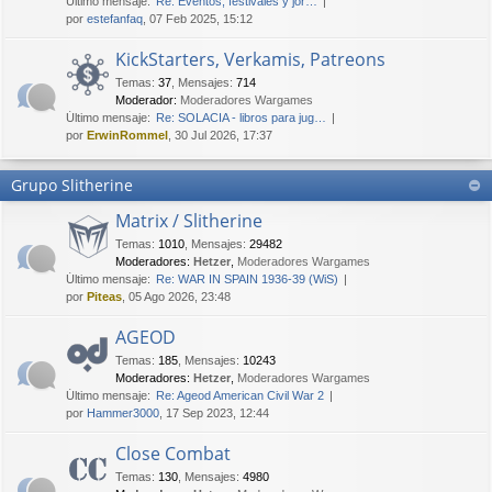
Último mensaje:
Re: Eventos, festivales y jor…
por
estefanfaq
, 07 Feb 2025, 15:12
KickStarters, Verkamis, Patreons
Temas
:
37
,
Mensajes
:
714
Moderador:
Moderadores Wargames
Último mensaje:
Re: SOLACIA - libros para jug…
por
ErwinRommel
, 30 Jul 2026, 17:37
Grupo Slitherine
Matrix / Slitherine
Temas
:
1010
,
Mensajes
:
29482
Moderadores:
Hetzer
,
Moderadores Wargames
Último mensaje:
Re: WAR IN SPAIN 1936-39 (WiS)
por
Piteas
, 05 Ago 2026, 23:48
AGEOD
Temas
:
185
,
Mensajes
:
10243
Moderadores:
Hetzer
,
Moderadores Wargames
Último mensaje:
Re: Ageod American Civil War 2
por
Hammer3000
, 17 Sep 2023, 12:44
Close Combat
Temas
:
130
,
Mensajes
:
4980