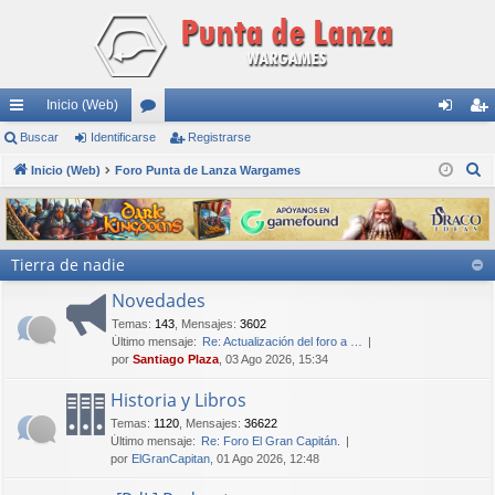
Inicio (Web)
nl
Buscar
Identificarse
or
Registrarse
de
eg
B
ac
Inicio (Web)
Foro Punta de Lanza Wargames
os
nti
ist
u
es
fic
ra
s
rá
ar
rs
c
Tierra de nadie
a
pi
se
e
r
Novedades
do
Temas
:
143
,
Mensajes
:
3602
s
Último mensaje:
Re: Actualización del foro a …
por
Santiago Plaza
, 03 Ago 2026, 15:34
Historia y Libros
Temas
:
1120
,
Mensajes
:
36622
Último mensaje:
Re: Foro El Gran Capitán.
por
ElGranCapitan
, 01 Ago 2026, 12:48