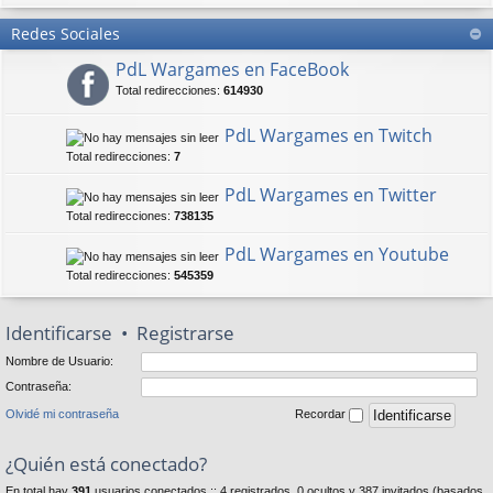
Redes Sociales
PdL Wargames en FaceBook
Total redirecciones:
614930
PdL Wargames en Twitch
Total redirecciones:
7
PdL Wargames en Twitter
Total redirecciones:
738135
PdL Wargames en Youtube
Total redirecciones:
545359
Identificarse
•
Registrarse
Nombre de Usuario:
Contraseña:
Olvidé mi contraseña
Recordar
¿Quién está conectado?
En total hay
391
usuarios conectados :: 4 registrados, 0 ocultos y 387 invitados (basados