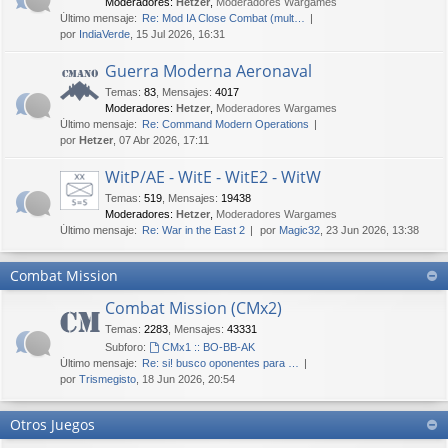
Moderadores:
Hetzer
,
Moderadores Wargames
Último mensaje:
Re: Mod IA Close Combat (mult…
por
IndiaVerde
, 15 Jul 2026, 16:31
Guerra Moderna Aeronaval
Temas
:
83
,
Mensajes
:
4017
Moderadores:
Hetzer
,
Moderadores Wargames
Último mensaje:
Re: Command Modern Operations
por
Hetzer
, 07 Abr 2026, 17:11
WitP/AE - WitE - WitE2 - WitW
Temas
:
519
,
Mensajes
:
19438
Moderadores:
Hetzer
,
Moderadores Wargames
Último mensaje:
Re: War in the East 2
por
Magic32
, 23 Jun 2026, 13:38
Combat Mission
Combat Mission (CMx2)
Temas
:
2283
,
Mensajes
:
43331
Subforo:
CMx1 :: BO-BB-AK
Último mensaje:
Re: si! busco oponentes para …
por
Trismegisto
, 18 Jun 2026, 20:54
Otros Juegos