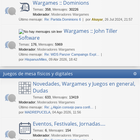
Wargames :: Dominions
Temas
:
358
,
Mensajes
:
30226
Moderador:
Moderadores Wargames
Último mensaje:
Re: Partida Dominions 6
por
Akayar
, 26 Jul 2024, 21:57
Wargames :: John Tiller
Software
Temas
:
176
,
Mensajes
:
5969
Moderador:
Moderadores Wargames
Último mensaje:
Re: WDS Panzer Campaings Expl…
por
HispanusMiles
, 09 Abr 2026, 18:42
Juegos de mesa físicos y digitales
Novedades, Wargames y Juegos en general,
Dudas
Temas
:
633
,
Mensajes
:
13419
Moderador:
Moderadores Wargames
Último mensaje:
Re: ¿Algún consejo para confi…
por
MADREPUCELA
, 04 Ago 2026, 11:56
Eventos, Festivales, Jornadas....
Temas
:
6
,
Mensajes
:
154
Moderador:
Moderadores Wargames