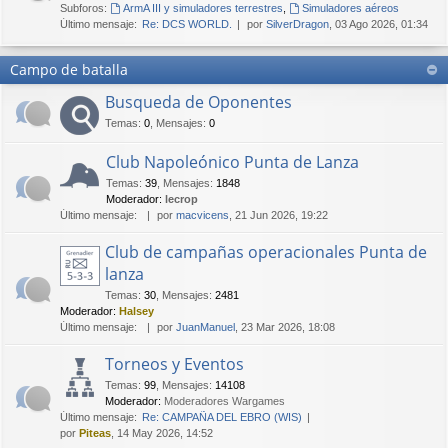
Subforos:
ArmA III y simuladores terrestres
,
Simuladores aéreos
Último mensaje:
Re: DCS WORLD.
por
SilverDragon
, 03 Ago 2026, 01:34
Campo de batalla
Busqueda de Oponentes
Temas
:
0
,
Mensajes
:
0
Club Napoleónico Punta de Lanza
Temas
:
39
,
Mensajes
:
1848
Moderador:
lecrop
Último mensaje:
por
macvicens
, 21 Jun 2026, 19:22
Club de campañas operacionales Punta de
lanza
Temas
:
30
,
Mensajes
:
2481
Moderador:
Halsey
Último mensaje:
por
JuanManuel
, 23 Mar 2026, 18:08
Torneos y Eventos
Temas
:
99
,
Mensajes
:
14108
Moderador:
Moderadores Wargames
Último mensaje:
Re: CAMPAÑA DEL EBRO (WIS)
por
Piteas
, 14 May 2026, 14:52