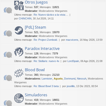
Otros Juegos
Temas
:
537
,
Mensajes
:
11821
Moderador:
Moderadores Wargames
Último mensaje:
Re: Nuevo táctico a la vista:…
por
CHINCHIN
, 30 Jul 2026, 14:11
[PdL] Steam
Temas
:
521
,
Mensajes
:
15070
Moderador:
Moderadores Wargames
Último mensaje:
Re: Project Zomboid.
por
macvicens
, 16 May 2026, 13:59
Paradox Interactive
Temas
:
128
,
Mensajes
:
7379
Moderador:
Moderadores Wargames
Último mensaje:
Re: Stellaris: nuevo 4x
por
LordSpain
, 06 Ago 2026, 21:08
Blood Bowl
Temas
:
393
,
Mensajes
:
21210
Moderadores:
Lannister
,
Aguelo
,
Dortmund
,
Niessuh
,
Moderadores
Wargames
Último mensaje:
Re: Blood Bowl 3 beta
por
joselillo
, 13 Dic 2023, 00:54
Simuladores
Temas
:
419
,
Mensajes
:
18651
Moderador:
Moderadores Wargames