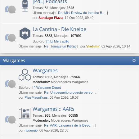
[PdL] Podcasts
Temas
:
84
,
Mensajes
:
1648
Último mensaje:
Re: Mini Review de Into the B…
por
Santiago Plaza
, 14 Oct 2022, 09:49
La Cantina - Die Kneipe
Temas
:
5383
,
Mensajes
:
107991
Subforo:
El Mercadillo
Último mensaje:
Re: Tomate un KitKat
por
Vladimir
, 02 Ago 2026, 18:14
Wargames
Wargames
Temas
:
1852
,
Mensajes
:
39964
Moderador:
Moderadores Wargames
Subforo:
Wargame Depot
Último mensaje:
Re: Un pequeño proyecto perso…
por
PijusMagnificus
, 03 Ago 2026, 19:07
Wargames :: AARs
Temas
:
955
,
Mensajes
:
60555
Moderador:
Moderadores Wargames
Último mensaje:
Re: AAR: La guerra de la Devo…
por
npsergio
, 06 Ago 2026, 22:38