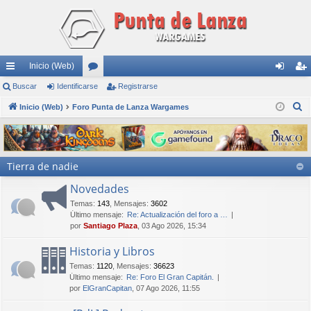
Inicio (Web)
nl
Buscar
Identificarse
or
Registrarse
de
eg
B
ac
Inicio (Web)
Foro Punta de Lanza Wargames
os
nti
ist
u
es
fic
ra
s
rá
ar
rs
c
Tierra de nadie
a
pi
se
e
r
Novedades
do
Temas
:
143
,
Mensajes
:
3602
s
Último mensaje:
Re: Actualización del foro a …
por
Santiago Plaza
, 03 Ago 2026, 15:34
Historia y Libros
Temas
:
1120
,
Mensajes
:
36623
Último mensaje:
Re: Foro El Gran Capitán.
por
ElGranCapitan
, 07 Ago 2026, 11:55