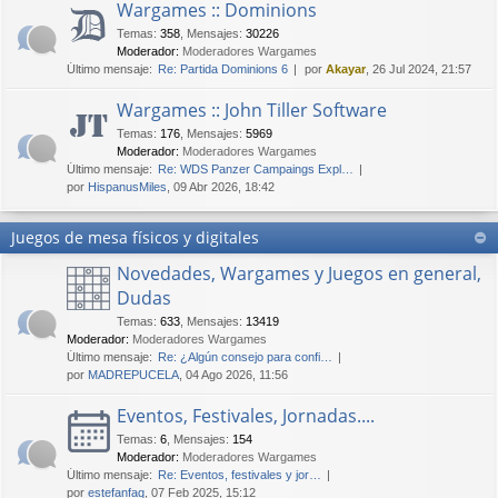
Wargames :: Dominions
Temas
:
358
,
Mensajes
:
30226
Moderador:
Moderadores Wargames
Último mensaje:
Re: Partida Dominions 6
por
Akayar
, 26 Jul 2024, 21:57
Wargames :: John Tiller Software
Temas
:
176
,
Mensajes
:
5969
Moderador:
Moderadores Wargames
Último mensaje:
Re: WDS Panzer Campaings Expl…
por
HispanusMiles
, 09 Abr 2026, 18:42
Juegos de mesa físicos y digitales
Novedades, Wargames y Juegos en general,
Dudas
Temas
:
633
,
Mensajes
:
13419
Moderador:
Moderadores Wargames
Último mensaje:
Re: ¿Algún consejo para confi…
por
MADREPUCELA
, 04 Ago 2026, 11:56
Eventos, Festivales, Jornadas....
Temas
:
6
,
Mensajes
:
154
Moderador:
Moderadores Wargames
Último mensaje:
Re: Eventos, festivales y jor…
por
estefanfaq
, 07 Feb 2025, 15:12