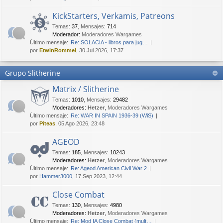
KickStarters, Verkamis, Patreons
Temas
:
37
,
Mensajes
:
714
Moderador:
Moderadores Wargames
Último mensaje:
Re: SOLACIA - libros para jug…
por
ErwinRommel
, 30 Jul 2026, 17:37
Grupo Slitherine
Matrix / Slitherine
Temas
:
1010
,
Mensajes
:
29482
Moderadores:
Hetzer
,
Moderadores Wargames
Último mensaje:
Re: WAR IN SPAIN 1936-39 (WiS)
por
Piteas
, 05 Ago 2026, 23:48
AGEOD
Temas
:
185
,
Mensajes
:
10243
Moderadores:
Hetzer
,
Moderadores Wargames
Último mensaje:
Re: Ageod American Civil War 2
por
Hammer3000
, 17 Sep 2023, 12:44
Close Combat
Temas
:
130
,
Mensajes
:
4980
Moderadores:
Hetzer
,
Moderadores Wargames
Último mensaje:
Re: Mod IA Close Combat (mult…