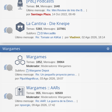
[PdL] Podcasts
Temas
:
84
,
Mensajes
:
1648
Último mensaje:
Re: Mini Review de Into the B…
por
Santiago Plaza
, 14 Oct 2022, 09:49
La Cantina - Die Kneipe
Temas
:
5383
,
Mensajes
:
107991
Subforo:
El Mercadillo
Último mensaje:
Re: Tomate un KitKat
por
Vladimir
, 02 Ago 2026, 18:14
Wargames
Wargames
Temas
:
1852
,
Mensajes
:
39964
Moderador:
Moderadores Wargames
Subforo:
Wargame Depot
Último mensaje:
Re: Un pequeño proyecto perso…
por
PijusMagnificus
, 03 Ago 2026, 19:07
Wargames :: AARs
Temas
:
955
,
Mensajes
:
60569
Moderador:
Moderadores Wargames
Último mensaje:
Re: AAR: La guerra de la Devo…
por
npsergio
, 09 Ago 2026, 17:42