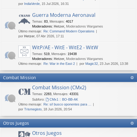
por
IndiaVerde
, 15 Jul 2026, 16:31
Guerra Moderna Aeronaval
Temas
:
83
,
Mensajes
:
4017
Moderadores:
Hetzer
,
Moderadores Wargames
Último mensaje:
Re: Command Modern Operations
por
Hetzer
, 07 Abr 2026, 17:11
WitP/AE - WitE - WitE2 - WitW
Temas
:
519
,
Mensajes
:
19438
Moderadores:
Hetzer
,
Moderadores Wargames
Último mensaje:
Re: War in the East 2
por
Magic32
, 23 Jun 2026, 13:38
Combat Mission
Combat Mission (CMx2)
Temas
:
2283
,
Mensajes
:
43331
Subforo:
CMx1 :: BO-BB-AK
Último mensaje:
Re: si! busco oponentes para …
por
Trismegisto
, 18 Jun 2026, 20:54
Otros Juegos
Otros Juegos