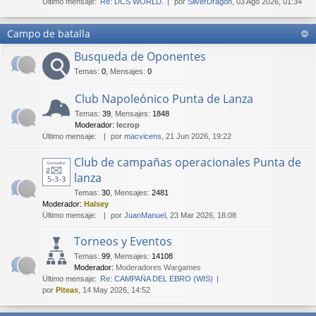
Último mensaje:
Re: DCS WORLD.
por
SilverDragon
, 03 Ago 2026, 01:34
Campo de batalla
Busqueda de Oponentes
Temas
:
0
,
Mensajes
:
0
Club Napoleónico Punta de Lanza
Temas
:
39
,
Mensajes
:
1848
Moderador:
lecrop
Último mensaje:
por
macvicens
, 21 Jun 2026, 19:22
Club de campañas operacionales Punta de
lanza
Temas
:
30
,
Mensajes
:
2481
Moderador:
Halsey
Último mensaje:
por
JuanManuel
, 23 Mar 2026, 18:08
Torneos y Eventos
Temas
:
99
,
Mensajes
:
14108
Moderador:
Moderadores Wargames
Último mensaje:
Re: CAMPAÑA DEL EBRO (WIS)
por
Piteas
, 14 May 2026, 14:52