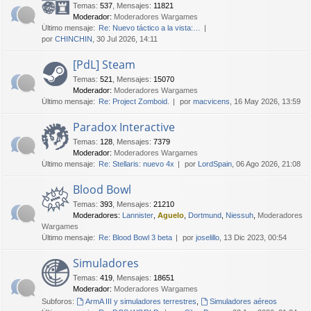
Temas
:
537
,
Mensajes
:
11821
Moderador:
Moderadores Wargames
Último mensaje:
Re: Nuevo táctico a la vista:…
por
CHINCHIN
, 30 Jul 2026, 14:11
[PdL] Steam
Temas
:
521
,
Mensajes
:
15070
Moderador:
Moderadores Wargames
Último mensaje:
Re: Project Zomboid.
por
macvicens
, 16 May 2026, 13:59
Paradox Interactive
Temas
:
128
,
Mensajes
:
7379
Moderador:
Moderadores Wargames
Último mensaje:
Re: Stellaris: nuevo 4x
por
LordSpain
, 06 Ago 2026, 21:08
Blood Bowl
Temas
:
393
,
Mensajes
:
21210
Moderadores:
Lannister
,
Aguelo
,
Dortmund
,
Niessuh
,
Moderadores
Wargames
Último mensaje:
Re: Blood Bowl 3 beta
por
joselillo
, 13 Dic 2023, 00:54
Simuladores
Temas
:
419
,
Mensajes
:
18651
Moderador:
Moderadores Wargames
Subforos:
ArmA III y simuladores terrestres
,
Simuladores aéreos