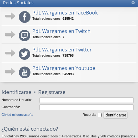
Redes Sociales
PdL Wargames en FaceBook
Total redirecciones:
615542
PdL Wargames en Twitch
Total redirecciones:
7
PdL Wargames en Twitter
Total redirecciones:
738798
PdL Wargames en Youtube
Total redirecciones:
545993
Identificarse
•
Registrarse
Nombre de Usuario:
Contraseña:
Olvidé mi contraseña
Recordar
¿Quién está conectado?
En total hay
290
usuarios conectados :: 4 registrados, 0 ocultos y 286 invitados (basados