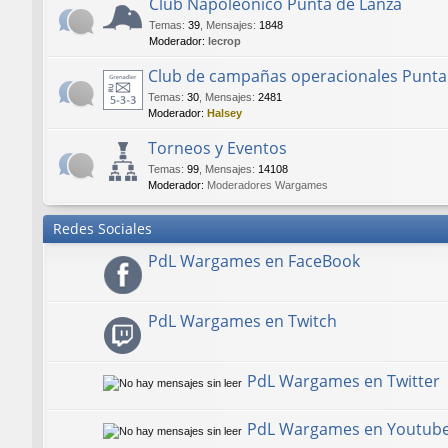
Club Napoleónico Punta de Lanza
Temas
:
39
,
Mensajes
:
1848
Moderador:
lecrop
Club de campañas operacionales Punta
Temas
:
30
,
Mensajes
:
2481
Moderador:
Halsey
Torneos y Eventos
Temas
:
99
,
Mensajes
:
14108
Moderador:
Moderadores Wargames
Redes Sociales
PdL Wargames en FaceBook
PdL Wargames en Twitch
PdL Wargames en Twitter
PdL Wargames en Youtub