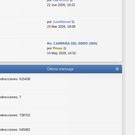
por
macvicens
n
e
21 Jun 2026, 19:22
s
r
a
ú
j
l
e
V
por
JuanManuel
t
e
23 Mar 2026, 18:08
i
r
m
ú
o
l
m
Re: CAMPAÑA DEL EBRO (WIS)
t
V
e
por
Piteas
i
e
n
14 May 2026, 14:52
m
r
s
o
ú
a
m
l
j
Último mensaje
e
t
e
n
i
redirecciones: 615438
s
m
a
o
j
m
e
e
edirecciones: 7
n
s
a
redirecciones: 738702
j
e
redirecciones: 545882