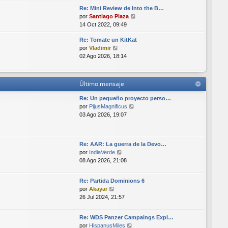
r
i
Re: Mini Review de Into the B…
ú
m
V
por
Santiago Plaza
l
o
e
14 Oct 2022, 09:49
t
m
r
i
e
Re: Tomate un KitKat
ú
m
n
V
por
Vladimir
l
o
s
e
02 Ago 2026, 18:14
t
m
a
r
i
e
j
ú
m
n
e
l
o
s
Último mensaje
t
m
a
i
e
Re: Un pequeño proyecto perso…
j
m
n
V
por
PijusMagnificus
e
o
s
e
03 Ago 2026, 19:07
m
a
r
e
j
ú
n
e
l
Re: AAR: La guerra de la Devo…
s
t
V
por
IndiaVerde
a
i
e
08 Ago 2026, 21:08
j
m
r
e
o
ú
m
Re: Partida Dominions 6
l
e
V
por
Akayar
t
n
e
26 Jul 2024, 21:57
i
s
r
m
a
ú
o
Re: WDS Panzer Campaings Expl…
j
l
m
V
por
HispanusMiles