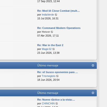
e
17 Sep 2023, 12:44
a
i
r
j
m
ú
e
o
Re: Mod IA Close Combat (mult…
l
m
V
por
IndiaVerde
t
e
e
15 Jul 2026, 16:31
i
n
r
m
s
ú
o
Re: Command Modern Operations
a
l
V
m
por
Hetzer
j
t
e
e
07 Abr 2026, 17:11
e
i
r
n
m
ú
s
o
Re: War in the East 2
l
a
V
m
por
Magic32
t
j
e
e
23 Jun 2026, 13:38
i
e
r
n
m
ú
s
o
l
a
Último mensaje
m
t
j
e
i
e
Re: si! busco oponentes para …
n
m
V
por
Trismegisto
s
o
e
18 Jun 2026, 20:54
a
m
r
j
e
ú
e
n
l
Último mensaje
s
t
a
i
Re: Nuevo táctico a la vista:…
j
m
V
por
CHINCHIN
e
o