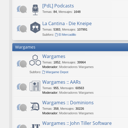
[PdL] Podcasts
Temas
:
84
,
Mensajes
:
1648
La Cantina - Die Kneipe
Temas
:
5383
,
Mensajes
:
107991
Subforo:
El Mercadillo
Wargames
Wargames
Temas
:
1852
,
Mensajes
:
39964
Moderador:
Moderadores Wargames
Subforo:
Wargame Depot
Wargames :: AARs
Temas
:
955
,
Mensajes
:
60563
Moderador:
Moderadores Wargames
Wargames :: Dominions
Temas
:
358
,
Mensajes
:
30226
Moderador:
Moderadores Wargames
Wargames :: John Tiller Software