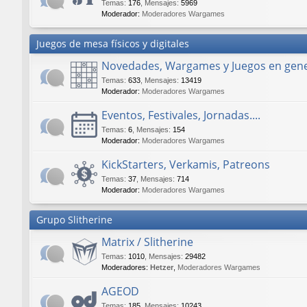
Temas
:
176
,
Mensajes
:
5969
Moderador:
Moderadores Wargames
Juegos de mesa físicos y digitales
Novedades, Wargames y Juegos en gene
Temas
:
633
,
Mensajes
:
13419
Moderador:
Moderadores Wargames
Eventos, Festivales, Jornadas....
Temas
:
6
,
Mensajes
:
154
Moderador:
Moderadores Wargames
KickStarters, Verkamis, Patreons
Temas
:
37
,
Mensajes
:
714
Moderador:
Moderadores Wargames
Grupo Slitherine
Matrix / Slitherine
Temas
:
1010
,
Mensajes
:
29482
Moderadores:
Hetzer
,
Moderadores Wargames
AGEOD
Temas
:
185
,
Mensajes
:
10243