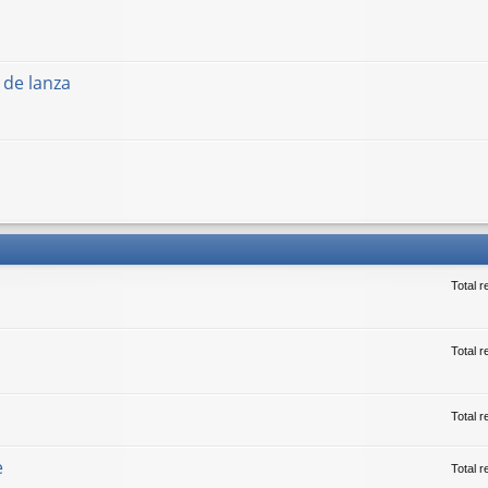
 de lanza
Total 
Total r
Total 
e
Total 