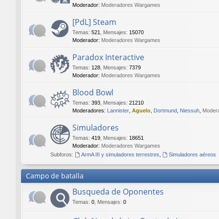
Moderador:
Moderadores Wargames
[PdL] Steam
Temas
:
521
,
Mensajes
:
15070
Moderador:
Moderadores Wargames
Paradox Interactive
Temas
:
128
,
Mensajes
:
7379
Moderador:
Moderadores Wargames
Blood Bowl
Temas
:
393
,
Mensajes
:
21210
Moderadores:
Lannister
,
Aguelo
,
Dortmund
,
Niessuh
,
Moder
Simuladores
Temas
:
419
,
Mensajes
:
18651
Moderador:
Moderadores Wargames
Subforos:
ArmA III y simuladores terrestres
,
Simuladores aéreos
Campo de batalla
Busqueda de Oponentes
Temas
:
0
,
Mensajes
:
0