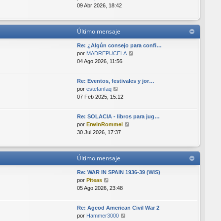
e
t
e
e
09 Abr 2026, 18:42
i
n
r
m
s
ú
o
a
l
Último mensaje
m
j
t
e
e
i
Re: ¿Algún consejo para confi…
n
m
V
por
MADREPUCELA
s
o
e
04 Ago 2026, 11:56
a
m
r
j
e
ú
e
Re: Eventos, festivales y jor…
n
l
V
por
estefanfaq
s
t
e
07 Feb 2025, 15:12
a
i
r
j
m
ú
e
o
Re: SOLACIA - libros para jug…
l
V
m
por
ErwinRommel
t
e
e
30 Jul 2026, 17:37
i
r
n
m
ú
s
o
l
a
Último mensaje
m
t
j
e
i
e
Re: WAR IN SPAIN 1936-39 (WiS)
n
m
V
por
Piteas
s
o
e
05 Ago 2026, 23:48
a
m
r
j
e
ú
e
Re: Ageod American Civil War 2
n
l
V
por
Hammer3000
s
t