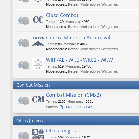
Moderadores:
Hetzer
,
Moderadores Wargames
Close Combat
Temas
:
130
,
Mensajes
:
4980
Moderadores:
Hetzer
,
Moderadores Wargames
Guerra Moderna Aeronaval
Temas
:
83
,
Mensajes
:
4017
Moderadores:
Hetzer
,
Moderadores Wargames
WitP/AE - WitE - WitE2 - WitW
Temas
:
519
,
Mensajes
:
19438
Moderadores:
Hetzer
,
Moderadores Wargames
Combat Mission
Combat Mission (CMx2)
Temas
:
2283
,
Mensajes
:
43331
Subforo:
CMx1 :: BO-BB-AK
Otros Juegos
Otros Juegos
Temas
:
537
,
Mensajes
:
11821