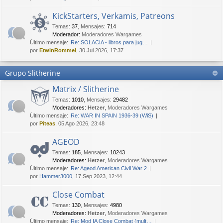
KickStarters, Verkamis, Patreons
Temas
:
37
,
Mensajes
:
714
Moderador:
Moderadores Wargames
Último mensaje:
Re: SOLACIA - libros para jug…
por
ErwinRommel
, 30 Jul 2026, 17:37
Grupo Slitherine
Matrix / Slitherine
Temas
:
1010
,
Mensajes
:
29482
Moderadores:
Hetzer
,
Moderadores Wargames
Último mensaje:
Re: WAR IN SPAIN 1936-39 (WiS)
por
Piteas
, 05 Ago 2026, 23:48
AGEOD
Temas
:
185
,
Mensajes
:
10243
Moderadores:
Hetzer
,
Moderadores Wargames
Último mensaje:
Re: Ageod American Civil War 2
por
Hammer3000
, 17 Sep 2023, 12:44
Close Combat
Temas
:
130
,
Mensajes
:
4980
Moderadores:
Hetzer
,
Moderadores Wargames
Último mensaje:
Re: Mod IA Close Combat (mult…