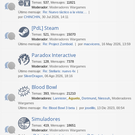
Temas
:
537
,
Mensajes
:
11821
Moderador:
Moderadores Wargames
Último mensaje:
Re: Nuevo táctico a la vista:…
por
CHINCHIN
, 30 Jul 2026, 14:11
[PdL] Steam
Temas
:
521
,
Mensajes
:
15070
Moderador:
Moderadores Wargames
Último mensaje:
Re: Project Zomboid.
por
macvicens
, 16 May 2026, 13:59
Paradox Interactive
Temas
:
128
,
Mensajes
:
7378
Moderador:
Moderadores Wargames
Último mensaje:
Re: Stellaris: nuevo 4x
por
SilverDragon
, 06 Ago 2026, 18:16
Blood Bowl
Temas
:
393
,
Mensajes
:
21210
Moderadores:
Lannister
,
Aguelo
,
Dortmund
,
Niessuh
,
Moderadores
Wargames
Último mensaje:
Re: Blood Bowl 3 beta
por
joselillo
, 13 Dic 2023, 00:54
Simuladores
Temas
:
419
,
Mensajes
:
18651
Moderador:
Moderadores Wargames