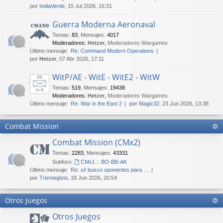
por
IndiaVerde
, 15 Jul 2026, 16:31
Guerra Moderna Aeronaval
Temas
:
83
,
Mensajes
:
4017
Moderadores:
Hetzer
,
Moderadores Wargames
Último mensaje:
Re: Command Modern Operations
por
Hetzer
, 07 Abr 2026, 17:11
WitP/AE - WitE - WitE2 - WitW
Temas
:
519
,
Mensajes
:
19438
Moderadores:
Hetzer
,
Moderadores Wargames
Último mensaje:
Re: War in the East 2
por
Magic32
, 23 Jun 2026, 13:38
Combat Mission
Combat Mission (CMx2)
Temas
:
2283
,
Mensajes
:
43331
Subforo:
CMx1 :: BO-BB-AK
Último mensaje:
Re: si! busco oponentes para …
por
Trismegisto
, 18 Jun 2026, 20:54
Otros Juegos
Otros Juegos