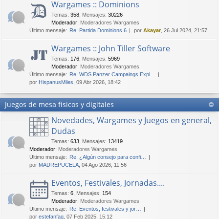
Wargames :: Dominions
Temas
:
358
,
Mensajes
:
30226
Moderador:
Moderadores Wargames
Último mensaje:
Re: Partida Dominions 6
por
Akayar
, 26 Jul 2024, 21:57
Wargames :: John Tiller Software
Temas
:
176
,
Mensajes
:
5969
Moderador:
Moderadores Wargames
Último mensaje:
Re: WDS Panzer Campaings Expl…
por
HispanusMiles
, 09 Abr 2026, 18:42
Juegos de mesa físicos y digitales
Novedades, Wargames y Juegos en general,
Dudas
Temas
:
633
,
Mensajes
:
13419
Moderador:
Moderadores Wargames
Último mensaje:
Re: ¿Algún consejo para confi…
por
MADREPUCELA
, 04 Ago 2026, 11:56
Eventos, Festivales, Jornadas....
Temas
:
6
,
Mensajes
:
154
Moderador:
Moderadores Wargames
Último mensaje:
Re: Eventos, festivales y jor…
por
estefanfaq
, 07 Feb 2025, 15:12