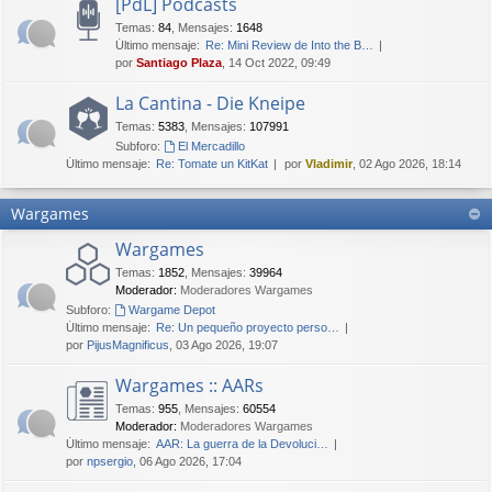
[PdL] Podcasts
Temas
:
84
,
Mensajes
:
1648
Último mensaje:
Re: Mini Review de Into the B…
por
Santiago Plaza
, 14 Oct 2022, 09:49
La Cantina - Die Kneipe
Temas
:
5383
,
Mensajes
:
107991
Subforo:
El Mercadillo
Último mensaje:
Re: Tomate un KitKat
por
Vladimir
, 02 Ago 2026, 18:14
Wargames
Wargames
Temas
:
1852
,
Mensajes
:
39964
Moderador:
Moderadores Wargames
Subforo:
Wargame Depot
Último mensaje:
Re: Un pequeño proyecto perso…
por
PijusMagnificus
, 03 Ago 2026, 19:07
Wargames :: AARs
Temas
:
955
,
Mensajes
:
60554
Moderador:
Moderadores Wargames
Último mensaje:
AAR: La guerra de la Devoluci…
por
npsergio
, 06 Ago 2026, 17:04