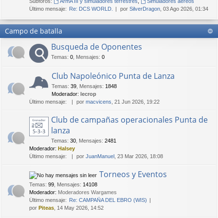
Subforos:
ArmA III y simuladores terrestres
,
Simuladores aéreos
Último mensaje:
Re: DCS WORLD.
por
SilverDragon
, 03 Ago 2026, 01:34
Campo de batalla
Busqueda de Oponentes
Temas
:
0
,
Mensajes
:
0
Club Napoleónico Punta de Lanza
Temas
:
39
,
Mensajes
:
1848
Moderador:
lecrop
Último mensaje:
por
macvicens
, 21 Jun 2026, 19:22
Club de campañas operacionales Punta de
lanza
Temas
:
30
,
Mensajes
:
2481
Moderador:
Halsey
Último mensaje:
por
JuanManuel
, 23 Mar 2026, 18:08
Torneos y Eventos
Temas
:
99
,
Mensajes
:
14108
Moderador:
Moderadores Wargames
Último mensaje:
Re: CAMPAÑA DEL EBRO (WIS)
por
Piteas
, 14 May 2026, 14:52