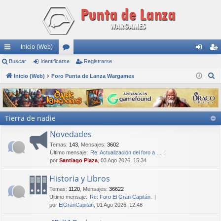
Inicio (Web)
nl
Buscar
Identificarse
or
Registrarse
de
eg
B
ac
Inicio (Web)
Foro Punta de Lanza Wargames
os
nti
ist
u
es
fic
ra
s
rá
ar
rs
c
Tierra de nadie
a
pi
se
e
r
Novedades
do
Temas
:
143
,
Mensajes
:
3602
s
Último mensaje:
Re: Actualización del foro a …
por
Santiago Plaza
, 03 Ago 2026, 15:34
Historia y Libros
Temas
:
1120
,
Mensajes
:
36622
Último mensaje:
Re: Foro El Gran Capitán.
por
ElGranCapitan
, 01 Ago 2026, 12:48