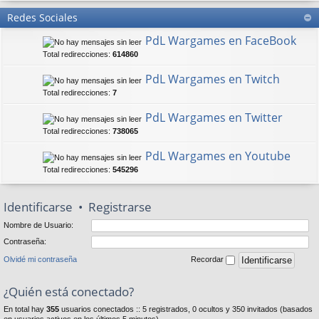
Redes Sociales
PdL Wargames en FaceBook
Total redirecciones:
614860
PdL Wargames en Twitch
Total redirecciones:
7
PdL Wargames en Twitter
Total redirecciones:
738065
PdL Wargames en Youtube
Total redirecciones:
545296
Identificarse
•
Registrarse
Nombre de Usuario:
Contraseña:
Olvidé mi contraseña
Recordar
¿Quién está conectado?
En total hay
355
usuarios conectados :: 5 registrados, 0 ocultos y 350 invitados (basados