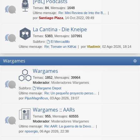
[PdL] Podcasts
Temas
:
84
,
Mensajes
:
1648
Último mensaje:
Re: Mini Review de Into the B…
por
Santiago Plaza
, 14 Oct 2022, 09:49
La Cantina - Die Kneipe
Temas
:
5383
,
Mensajes
:
107991
Subforo:
El Mercadillo
Último mensaje:
Re: Tomate un KitKat
por
Vladimir
, 02 Ago 2026, 18:14
Wargames
Wargames
Temas
:
1852
,
Mensajes
:
39964
Moderador:
Moderadores Wargames
Subforo:
Wargame Depot
Último mensaje:
Re: Un pequeño proyecto perso…
por
PijusMagnificus
, 03 Ago 2026, 19:07
Wargames :: AARs
Temas
:
955
,
Mensajes
:
60555
Moderador:
Moderadores Wargames
Último mensaje:
Re: AAR: La guerra de la Devo…
por
npsergio
, 06 Ago 2026, 22:38