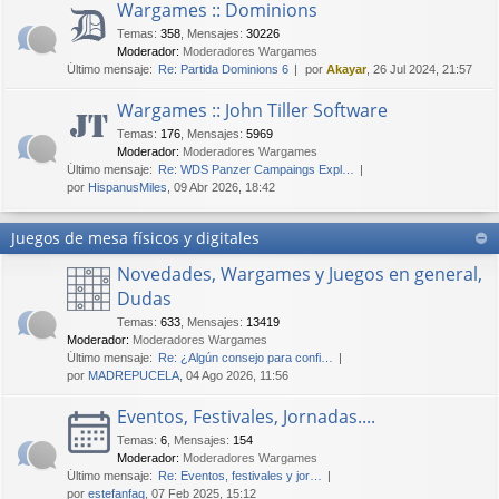
Wargames :: Dominions
Temas
:
358
,
Mensajes
:
30226
Moderador:
Moderadores Wargames
Último mensaje:
Re: Partida Dominions 6
por
Akayar
, 26 Jul 2024, 21:57
Wargames :: John Tiller Software
Temas
:
176
,
Mensajes
:
5969
Moderador:
Moderadores Wargames
Último mensaje:
Re: WDS Panzer Campaings Expl…
por
HispanusMiles
, 09 Abr 2026, 18:42
Juegos de mesa físicos y digitales
Novedades, Wargames y Juegos en general,
Dudas
Temas
:
633
,
Mensajes
:
13419
Moderador:
Moderadores Wargames
Último mensaje:
Re: ¿Algún consejo para confi…
por
MADREPUCELA
, 04 Ago 2026, 11:56
Eventos, Festivales, Jornadas....
Temas
:
6
,
Mensajes
:
154
Moderador:
Moderadores Wargames
Último mensaje:
Re: Eventos, festivales y jor…
por
estefanfaq
, 07 Feb 2025, 15:12