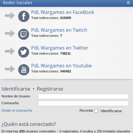
Redes Sociales
PdL Wargames en FaceBook
Total redirecciones:
615009
PdL Wargames en Twitch
Total redirecciones:
7
PdL Wargames en Twitter
Total redirecciones:
738211
PdL Wargames en Youtube
Total redirecciones:
545452
Identificarse
•
Registrarse
Nombre de Usuario:
Contraseña:
Olvidé mi contraseña
Recordar
¿Quién está conectado?
En total hay
203
usuarios conectados :: 3 registrados, 0 ocultos y 200 invitados (basados