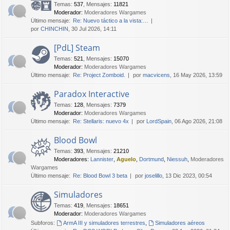
Temas
:
537
,
Mensajes
:
11821
Moderador:
Moderadores Wargames
Último mensaje:
Re: Nuevo táctico a la vista:…
por
CHINCHIN
, 30 Jul 2026, 14:11
[PdL] Steam
Temas
:
521
,
Mensajes
:
15070
Moderador:
Moderadores Wargames
Último mensaje:
Re: Project Zomboid.
por
macvicens
, 16 May 2026, 13:59
Paradox Interactive
Temas
:
128
,
Mensajes
:
7379
Moderador:
Moderadores Wargames
Último mensaje:
Re: Stellaris: nuevo 4x
por
LordSpain
, 06 Ago 2026, 21:08
Blood Bowl
Temas
:
393
,
Mensajes
:
21210
Moderadores:
Lannister
,
Aguelo
,
Dortmund
,
Niessuh
,
Moderadores
Wargames
Último mensaje:
Re: Blood Bowl 3 beta
por
joselillo
, 13 Dic 2023, 00:54
Simuladores
Temas
:
419
,
Mensajes
:
18651
Moderador:
Moderadores Wargames
Subforos:
ArmA III y simuladores terrestres
,
Simuladores aéreos