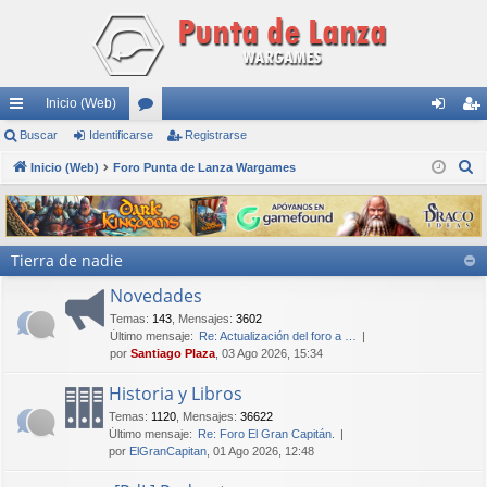
Inicio (Web)
nl
Buscar
Identificarse
or
Registrarse
de
eg
B
ac
Inicio (Web)
Foro Punta de Lanza Wargames
os
nti
ist
u
es
fic
ra
s
rá
ar
rs
c
Tierra de nadie
a
pi
se
e
r
Novedades
do
Temas
:
143
,
Mensajes
:
3602
s
Último mensaje:
Re: Actualización del foro a …
por
Santiago Plaza
, 03 Ago 2026, 15:34
Historia y Libros
Temas
:
1120
,
Mensajes
:
36622
Último mensaje:
Re: Foro El Gran Capitán.
por
ElGranCapitan
, 01 Ago 2026, 12:48