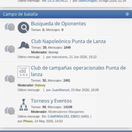
Último mensaje:
Re: DCS WORLD.
por
SilverDragon
, 03 Ago 2026, 01:34
Campo de batalla
Busqueda de Oponentes
Temas
:
0
,
Mensajes
:
0
Club Napoleónico Punta de Lanza
Temas
:
39
,
Mensajes
:
1848
Moderador:
lecrop
Último mensaje:
por
macvicens
, 21 Jun 2026, 19:22
Club de campañas operacionales Punta de
lanza
Temas
:
30
,
Mensajes
:
2481
Moderador:
Halsey
Último mensaje:
por
JuanManuel
, 23 Mar 2026, 18:08
Torneos y Eventos
Temas
:
99
,
Mensajes
:
14108
Moderador:
Moderadores Wargames
Último mensaje:
Re: CAMPAÑA DEL EBRO (WIS)
por
Piteas
, 14 May 2026, 14:52