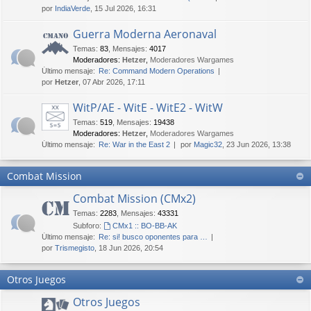
por
IndiaVerde
, 15 Jul 2026, 16:31
Guerra Moderna Aeronaval
Temas
:
83
,
Mensajes
:
4017
Moderadores:
Hetzer
,
Moderadores Wargames
Último mensaje:
Re: Command Modern Operations
por
Hetzer
, 07 Abr 2026, 17:11
WitP/AE - WitE - WitE2 - WitW
Temas
:
519
,
Mensajes
:
19438
Moderadores:
Hetzer
,
Moderadores Wargames
Último mensaje:
Re: War in the East 2
por
Magic32
, 23 Jun 2026, 13:38
Combat Mission
Combat Mission (CMx2)
Temas
:
2283
,
Mensajes
:
43331
Subforo:
CMx1 :: BO-BB-AK
Último mensaje:
Re: si! busco oponentes para …
por
Trismegisto
, 18 Jun 2026, 20:54
Otros Juegos
Otros Juegos