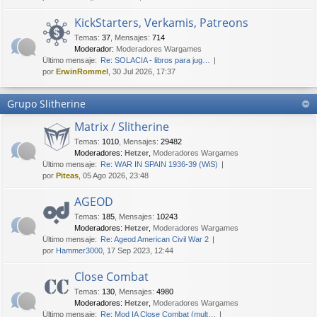
KickStarters, Verkamis, Patreons
Temas
:
37
,
Mensajes
:
714
Moderador:
Moderadores Wargames
Último mensaje:
Re: SOLACIA - libros para jug…
por
ErwinRommel
, 30 Jul 2026, 17:37
Grupo Slitherine
Matrix / Slitherine
Temas
:
1010
,
Mensajes
:
29482
Moderadores:
Hetzer
,
Moderadores Wargames
Último mensaje:
Re: WAR IN SPAIN 1936-39 (WiS)
por
Piteas
, 05 Ago 2026, 23:48
AGEOD
Temas
:
185
,
Mensajes
:
10243
Moderadores:
Hetzer
,
Moderadores Wargames
Último mensaje:
Re: Ageod American Civil War 2
por
Hammer3000
, 17 Sep 2023, 12:44
Close Combat
Temas
:
130
,
Mensajes
:
4980
Moderadores:
Hetzer
,
Moderadores Wargames
Último mensaje:
Re: Mod IA Close Combat (mult…