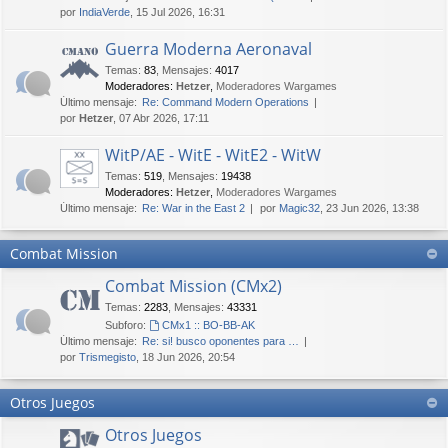
por
IndiaVerde
, 15 Jul 2026, 16:31
Guerra Moderna Aeronaval
Temas
:
83
,
Mensajes
:
4017
Moderadores:
Hetzer
,
Moderadores Wargames
Último mensaje:
Re: Command Modern Operations
por
Hetzer
, 07 Abr 2026, 17:11
WitP/AE - WitE - WitE2 - WitW
Temas
:
519
,
Mensajes
:
19438
Moderadores:
Hetzer
,
Moderadores Wargames
Último mensaje:
Re: War in the East 2
por
Magic32
, 23 Jun 2026, 13:38
Combat Mission
Combat Mission (CMx2)
Temas
:
2283
,
Mensajes
:
43331
Subforo:
CMx1 :: BO-BB-AK
Último mensaje:
Re: si! busco oponentes para …
por
Trismegisto
, 18 Jun 2026, 20:54
Otros Juegos
Otros Juegos