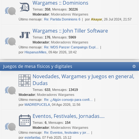
Wargames :: Dominions
Temas
:
358
,
Mensajes
:
30226
Moderador:
Moderadores Wargames
Último mensaje:
Re: Partida Dominions 6
por
Akayar
, 26 Jul 2024, 21:57
Wargames :: John Tiller Software
Temas
:
176
,
Mensajes
:
5969
Moderador:
Moderadores Wargames
Último mensaje:
Re: WDS Panzer Campaings Expl…
por
HispanusMiles
, 09 Abr 2026, 18:42
Juegos de mesa físicos y digitales
Novedades, Wargames y Juegos en general,
Dudas
Temas
:
633
,
Mensajes
:
13419
Moderador:
Moderadores Wargames
Último mensaje:
Re: ¿Algún consejo para confi…
por
MADREPUCELA
, 04 Ago 2026, 11:56
Eventos, Festivales, Jornadas....
Temas
:
6
,
Mensajes
:
154
Moderador:
Moderadores Wargames
Último mensaje:
Re: Eventos, festivales y jor…
por
estefanfaq
, 07 Feb 2025, 15:12