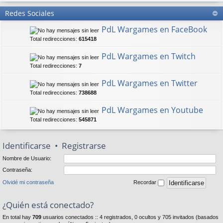
Redes Sociales
PdL Wargames en FaceBook
Total redirecciones:
615418
PdL Wargames en Twitch
Total redirecciones:
7
PdL Wargames en Twitter
Total redirecciones:
738688
PdL Wargames en Youtube
Total redirecciones:
545871
Identificarse
•
Registrarse
Nombre de Usuario:
Contraseña:
Olvidé mi contraseña
Recordar
¿Quién está conectado?
En total hay
709
usuarios conectados :: 4 registrados, 0 ocultos y 705 invitados (basados