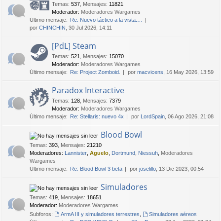
Temas
:
537
,
Mensajes
:
11821
Moderador:
Moderadores Wargames
Último mensaje:
Re: Nuevo táctico a la vista:…
por
CHINCHIN
, 30 Jul 2026, 14:11
[PdL] Steam
Temas
:
521
,
Mensajes
:
15070
Moderador:
Moderadores Wargames
Último mensaje:
Re: Project Zomboid.
por
macvicens
, 16 May 2026, 13:59
Paradox Interactive
Temas
:
128
,
Mensajes
:
7379
Moderador:
Moderadores Wargames
Último mensaje:
Re: Stellaris: nuevo 4x
por
LordSpain
, 06 Ago 2026, 21:08
Blood Bowl
Temas
:
393
,
Mensajes
:
21210
Moderadores:
Lannister
,
Aguelo
,
Dortmund
,
Niessuh
,
Moderadores
Wargames
Último mensaje:
Re: Blood Bowl 3 beta
por
joselillo
, 13 Dic 2023, 00:54
Simuladores
Temas
:
419
,
Mensajes
:
18651
Moderador:
Moderadores Wargames
Subforos:
ArmA III y simuladores terrestres
,
Simuladores aéreos