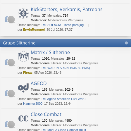
KickStarters, Verkamis, Patreons
Temas
:
37
,
Mensajes
:
714
Moderador:
Moderadores Wargames
Último mensaje:
Re: SOLACIA - libros para jug…
por
ErwinRommel
, 30 Jul 2026, 17:37
Grupo Slitherine
Matrix / Slitherine
Temas
:
1010
,
Mensajes
:
29482
Moderadores:
Hetzer
,
Moderadores Wargames
Último mensaje:
Re: WAR IN SPAIN 1936-39 (WiS)
por
Piteas
, 05 Ago 2026, 23:48
AGEOD
Temas
:
185
,
Mensajes
:
10243
Moderadores:
Hetzer
,
Moderadores Wargames
Último mensaje:
Re: Ageod American Civil War 2
por
Hammer3000
, 17 Sep 2023, 12:44
Close Combat
Temas
:
130
,
Mensajes
:
4980
Moderadores:
Hetzer
,
Moderadores Wargames
Último mensaje:
Re: Mod IA Close Combat (mult…