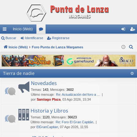
Inicio (Web)
nl
Buscar
Identificarse
or
Registrarse
de
eg
B
ac
Inicio (Web)
Foro Punta de Lanza Wargames
os
nti
ist
u
es
fic
ra
s
rá
ar
rs
c
Tierra de nadie
a
pi
se
e
r
Novedades
do
Temas
:
143
,
Mensajes
:
3602
s
Último mensaje:
Re: Actualización del foro a …
por
Santiago Plaza
, 03 Ago 2026, 15:34
Historia y Libros
Temas
:
1120
,
Mensajes
:
36623
Último mensaje:
Re: Foro El Gran Capitán.
por
ElGranCapitan
, 07 Ago 2026, 11:55