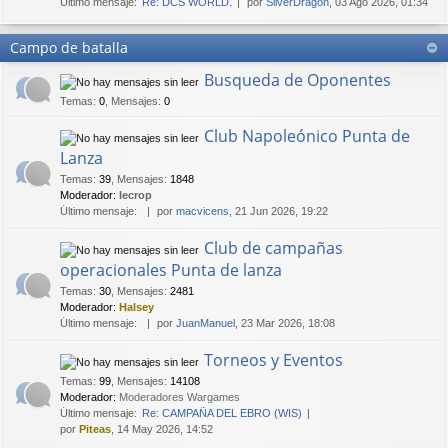
Último mensaje:
Re: DCS WORLD.
por
SilverDragon
, 03 Ago 2026, 01:34
Campo de batalla
Busqueda de Oponentes
Temas
:
0
,
Mensajes
:
0
Club Napoleónico Punta de
Lanza
Temas
:
39
,
Mensajes
:
1848
Moderador:
lecrop
Último mensaje:
por
macvicens
, 21 Jun 2026, 19:22
Club de campañas
operacionales Punta de lanza
Temas
:
30
,
Mensajes
:
2481
Moderador:
Halsey
Último mensaje:
por
JuanManuel
, 23 Mar 2026, 18:08
Torneos y Eventos
Temas
:
99
,
Mensajes
:
14108
Moderador:
Moderadores Wargames
Último mensaje:
Re: CAMPAÑA DEL EBRO (WIS)
por
Piteas
, 14 May 2026, 14:52