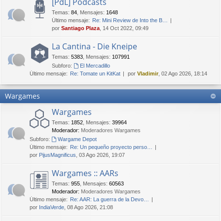
[PdL] Podcasts
Temas
:
84
,
Mensajes
:
1648
Último mensaje:
Re: Mini Review de Into the B…
por
Santiago Plaza
, 14 Oct 2022, 09:49
La Cantina - Die Kneipe
Temas
:
5383
,
Mensajes
:
107991
Subforo:
El Mercadillo
Último mensaje:
Re: Tomate un KitKat
por
Vladimir
, 02 Ago 2026, 18:14
Wargames
Wargames
Temas
:
1852
,
Mensajes
:
39964
Moderador:
Moderadores Wargames
Subforo:
Wargame Depot
Último mensaje:
Re: Un pequeño proyecto perso…
por
PijusMagnificus
, 03 Ago 2026, 19:07
Wargames :: AARs
Temas
:
955
,
Mensajes
:
60563
Moderador:
Moderadores Wargames
Último mensaje:
Re: AAR: La guerra de la Devo…
por
IndiaVerde
, 08 Ago 2026, 21:08