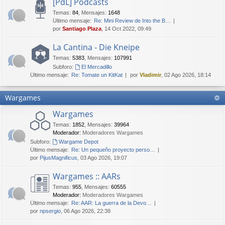
[PdL] Podcasts
Temas
:
84
,
Mensajes
:
1648
Último mensaje:
Re: Mini Review de Into the B…
por
Santiago Plaza
, 14 Oct 2022, 09:49
La Cantina - Die Kneipe
Temas
:
5383
,
Mensajes
:
107991
Subforo:
El Mercadillo
Último mensaje:
Re: Tomate un KitKat
por
Vladimir
, 02 Ago 2026, 18:14
Wargames
Wargames
Temas
:
1852
,
Mensajes
:
39964
Moderador:
Moderadores Wargames
Subforo:
Wargame Depot
Último mensaje:
Re: Un pequeño proyecto perso…
por
PijusMagnificus
, 03 Ago 2026, 19:07
Wargames :: AARs
Temas
:
955
,
Mensajes
:
60555
Moderador:
Moderadores Wargames
Último mensaje:
Re: AAR: La guerra de la Devo…
por
npsergio
, 06 Ago 2026, 22:38