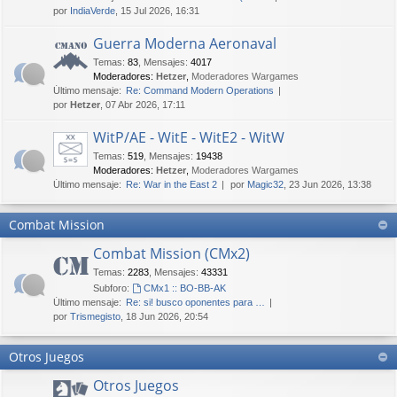
por
IndiaVerde
, 15 Jul 2026, 16:31
Guerra Moderna Aeronaval
Temas
:
83
,
Mensajes
:
4017
Moderadores:
Hetzer
,
Moderadores Wargames
Último mensaje:
Re: Command Modern Operations
por
Hetzer
, 07 Abr 2026, 17:11
WitP/AE - WitE - WitE2 - WitW
Temas
:
519
,
Mensajes
:
19438
Moderadores:
Hetzer
,
Moderadores Wargames
Último mensaje:
Re: War in the East 2
por
Magic32
, 23 Jun 2026, 13:38
Combat Mission
Combat Mission (CMx2)
Temas
:
2283
,
Mensajes
:
43331
Subforo:
CMx1 :: BO-BB-AK
Último mensaje:
Re: si! busco oponentes para …
por
Trismegisto
, 18 Jun 2026, 20:54
Otros Juegos
Otros Juegos