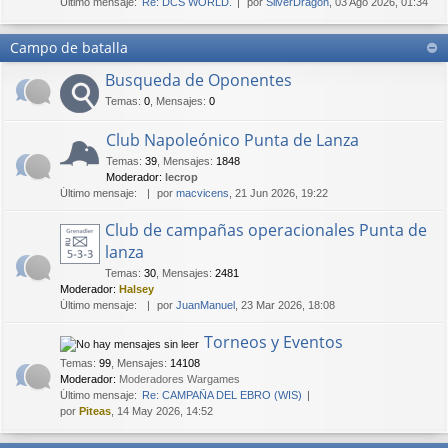
Último mensaje:
Re: DCS WORLD.
por
SilverDragon
, 03 Ago 2026, 01:34
Campo de batalla
Busqueda de Oponentes
Temas
:
0
,
Mensajes
:
0
Club Napoleónico Punta de Lanza
Temas
:
39
,
Mensajes
:
1848
Moderador:
lecrop
Último mensaje:
por
macvicens
, 21 Jun 2026, 19:22
Club de campañas operacionales Punta de
lanza
Temas
:
30
,
Mensajes
:
2481
Moderador:
Halsey
Último mensaje:
por
JuanManuel
, 23 Mar 2026, 18:08
Torneos y Eventos
Temas
:
99
,
Mensajes
:
14108
Moderador:
Moderadores Wargames
Último mensaje:
Re: CAMPAÑA DEL EBRO (WIS)
por
Piteas
, 14 May 2026, 14:52