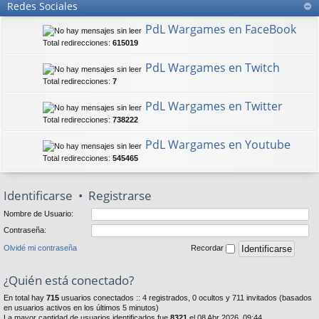
Redes Sociales
PdL Wargames en FaceBook
Total redirecciones:
615019
PdL Wargames en Twitch
Total redirecciones:
7
PdL Wargames en Twitter
Total redirecciones:
738222
PdL Wargames en Youtube
Total redirecciones:
545465
Identificarse
•
Registrarse
Nombre de Usuario:
Contraseña:
Olvidé mi contraseña
Recordar
¿Quién está conectado?
En total hay
715
usuarios conectados :: 4 registrados, 0 ocultos y 711 invitados (basados
en usuarios activos en los últimos 5 minutos)
La mayor cantidad de usuarios identificados fue
8321
el 08 Abr 2026, 09:44