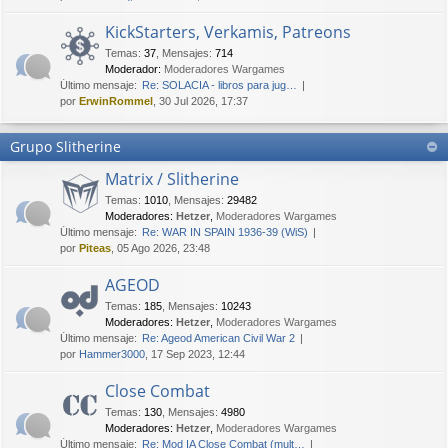
KickStarters, Verkamis, Patreons
Temas
:
37
,
Mensajes
:
714
Moderador:
Moderadores Wargames
Último mensaje:
Re: SOLACIA - libros para jug…
por
ErwinRommel
, 30 Jul 2026, 17:37
Grupo Slitherine
Matrix / Slitherine
Temas
:
1010
,
Mensajes
:
29482
Moderadores:
Hetzer
,
Moderadores Wargames
Último mensaje:
Re: WAR IN SPAIN 1936-39 (WiS)
por
Piteas
, 05 Ago 2026, 23:48
AGEOD
Temas
:
185
,
Mensajes
:
10243
Moderadores:
Hetzer
,
Moderadores Wargames
Último mensaje:
Re: Ageod American Civil War 2
por
Hammer3000
, 17 Sep 2023, 12:44
Close Combat
Temas
:
130
,
Mensajes
:
4980
Moderadores:
Hetzer
,
Moderadores Wargames
Último mensaje:
Re: Mod IA Close Combat (mult…