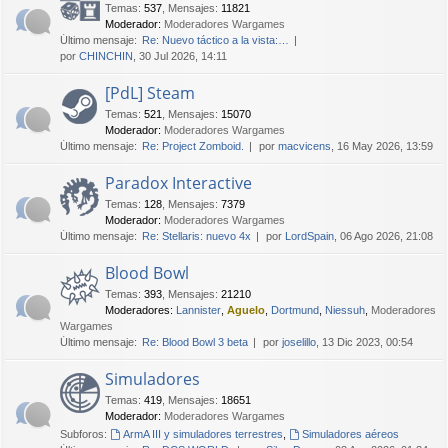
Temas
:
537
,
Mensajes
:
11821
Moderador:
Moderadores Wargames
Último mensaje:
Re: Nuevo táctico a la vista:…
por
CHINCHIN
, 30 Jul 2026, 14:11
[PdL] Steam
Temas
:
521
,
Mensajes
:
15070
Moderador:
Moderadores Wargames
Último mensaje:
Re: Project Zomboid.
por
macvicens
, 16 May 2026, 13:59
Paradox Interactive
Temas
:
128
,
Mensajes
:
7379
Moderador:
Moderadores Wargames
Último mensaje:
Re: Stellaris: nuevo 4x
por
LordSpain
, 06 Ago 2026, 21:08
Blood Bowl
Temas
:
393
,
Mensajes
:
21210
Moderadores:
Lannister
,
Aguelo
,
Dortmund
,
Niessuh
,
Moderadores
Wargames
Último mensaje:
Re: Blood Bowl 3 beta
por
joselillo
, 13 Dic 2023, 00:54
Simuladores
Temas
:
419
,
Mensajes
:
18651
Moderador:
Moderadores Wargames
Subforos:
ArmA III y simuladores terrestres
,
Simuladores aéreos