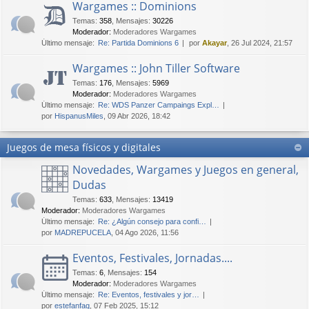
Wargames :: Dominions
Temas
:
358
,
Mensajes
:
30226
Moderador:
Moderadores Wargames
Último mensaje:
Re: Partida Dominions 6
por
Akayar
, 26 Jul 2024, 21:57
Wargames :: John Tiller Software
Temas
:
176
,
Mensajes
:
5969
Moderador:
Moderadores Wargames
Último mensaje:
Re: WDS Panzer Campaings Expl…
por
HispanusMiles
, 09 Abr 2026, 18:42
Juegos de mesa físicos y digitales
Novedades, Wargames y Juegos en general,
Dudas
Temas
:
633
,
Mensajes
:
13419
Moderador:
Moderadores Wargames
Último mensaje:
Re: ¿Algún consejo para confi…
por
MADREPUCELA
, 04 Ago 2026, 11:56
Eventos, Festivales, Jornadas....
Temas
:
6
,
Mensajes
:
154
Moderador:
Moderadores Wargames
Último mensaje:
Re: Eventos, festivales y jor…
por
estefanfaq
, 07 Feb 2025, 15:12