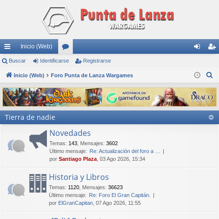
Inicio (Web)
nl
Buscar
Identificarse
or
Registrarse
de
eg
B
ac
Inicio (Web)
Foro Punta de Lanza Wargames
os
nti
ist
u
es
fic
ra
s
rá
ar
rs
c
Tierra de nadie
a
pi
se
e
r
Novedades
do
Temas
:
143
,
Mensajes
:
3602
s
Último mensaje:
Re: Actualización del foro a …
por
Santiago Plaza
, 03 Ago 2026, 15:34
Historia y Libros
Temas
:
1120
,
Mensajes
:
36623
Último mensaje:
Re: Foro El Gran Capitán.
por
ElGranCapitan
, 07 Ago 2026, 11:55