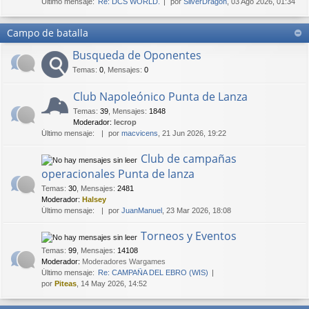
Último mensaje:
Re: DCS WORLD.
por
SilverDragon
, 03 Ago 2026, 01:34
Campo de batalla
Busqueda de Oponentes
Temas
:
0
,
Mensajes
:
0
Club Napoleónico Punta de Lanza
Temas
:
39
,
Mensajes
:
1848
Moderador:
lecrop
Último mensaje:
por
macvicens
, 21 Jun 2026, 19:22
Club de campañas
operacionales Punta de lanza
Temas
:
30
,
Mensajes
:
2481
Moderador:
Halsey
Último mensaje:
por
JuanManuel
, 23 Mar 2026, 18:08
Torneos y Eventos
Temas
:
99
,
Mensajes
:
14108
Moderador:
Moderadores Wargames
Último mensaje:
Re: CAMPAÑA DEL EBRO (WIS)
por
Piteas
, 14 May 2026, 14:52