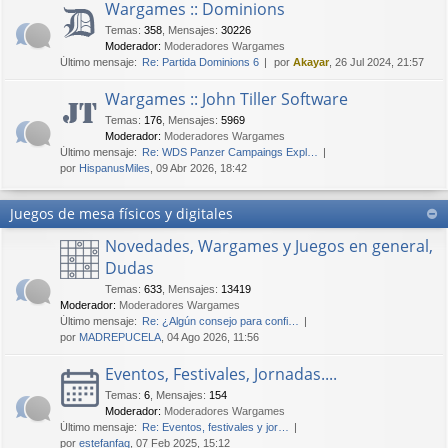
Wargames :: Dominions
Temas
:
358
,
Mensajes
:
30226
Moderador:
Moderadores Wargames
Último mensaje:
Re: Partida Dominions 6
por
Akayar
, 26 Jul 2024, 21:57
Wargames :: John Tiller Software
Temas
:
176
,
Mensajes
:
5969
Moderador:
Moderadores Wargames
Último mensaje:
Re: WDS Panzer Campaings Expl…
por
HispanusMiles
, 09 Abr 2026, 18:42
Juegos de mesa físicos y digitales
Novedades, Wargames y Juegos en general,
Dudas
Temas
:
633
,
Mensajes
:
13419
Moderador:
Moderadores Wargames
Último mensaje:
Re: ¿Algún consejo para confi…
por
MADREPUCELA
, 04 Ago 2026, 11:56
Eventos, Festivales, Jornadas....
Temas
:
6
,
Mensajes
:
154
Moderador:
Moderadores Wargames
Último mensaje:
Re: Eventos, festivales y jor…
por
estefanfaq
, 07 Feb 2025, 15:12