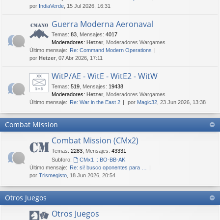
por
IndiaVerde
, 15 Jul 2026, 16:31
Guerra Moderna Aeronaval
Temas
:
83
,
Mensajes
:
4017
Moderadores:
Hetzer
,
Moderadores Wargames
Último mensaje:
Re: Command Modern Operations
por
Hetzer
, 07 Abr 2026, 17:11
WitP/AE - WitE - WitE2 - WitW
Temas
:
519
,
Mensajes
:
19438
Moderadores:
Hetzer
,
Moderadores Wargames
Último mensaje:
Re: War in the East 2
por
Magic32
, 23 Jun 2026, 13:38
Combat Mission
Combat Mission (CMx2)
Temas
:
2283
,
Mensajes
:
43331
Subforo:
CMx1 :: BO-BB-AK
Último mensaje:
Re: si! busco oponentes para …
por
Trismegisto
, 18 Jun 2026, 20:54
Otros Juegos
Otros Juegos