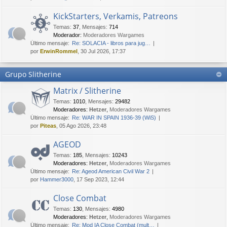
KickStarters, Verkamis, Patreons
Temas
:
37
,
Mensajes
:
714
Moderador:
Moderadores Wargames
Último mensaje:
Re: SOLACIA - libros para jug…
por
ErwinRommel
, 30 Jul 2026, 17:37
Grupo Slitherine
Matrix / Slitherine
Temas
:
1010
,
Mensajes
:
29482
Moderadores:
Hetzer
,
Moderadores Wargames
Último mensaje:
Re: WAR IN SPAIN 1936-39 (WiS)
por
Piteas
, 05 Ago 2026, 23:48
AGEOD
Temas
:
185
,
Mensajes
:
10243
Moderadores:
Hetzer
,
Moderadores Wargames
Último mensaje:
Re: Ageod American Civil War 2
por
Hammer3000
, 17 Sep 2023, 12:44
Close Combat
Temas
:
130
,
Mensajes
:
4980
Moderadores:
Hetzer
,
Moderadores Wargames
Último mensaje:
Re: Mod IA Close Combat (mult…