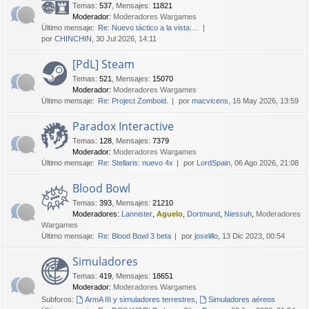
Temas
:
537
,
Mensajes
:
11821
Moderador:
Moderadores Wargames
Último mensaje:
Re: Nuevo táctico a la vista:…
por
CHINCHIN
, 30 Jul 2026, 14:11
[PdL] Steam
Temas
:
521
,
Mensajes
:
15070
Moderador:
Moderadores Wargames
Último mensaje:
Re: Project Zomboid.
por
macvicens
, 16 May 2026, 13:59
Paradox Interactive
Temas
:
128
,
Mensajes
:
7379
Moderador:
Moderadores Wargames
Último mensaje:
Re: Stellaris: nuevo 4x
por
LordSpain
, 06 Ago 2026, 21:08
Blood Bowl
Temas
:
393
,
Mensajes
:
21210
Moderadores:
Lannister
,
Aguelo
,
Dortmund
,
Niessuh
,
Moderadores
Wargames
Último mensaje:
Re: Blood Bowl 3 beta
por
joselillo
, 13 Dic 2023, 00:54
Simuladores
Temas
:
419
,
Mensajes
:
18651
Moderador:
Moderadores Wargames
Subforos:
ArmA III y simuladores terrestres
,
Simuladores aéreos