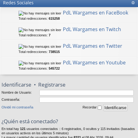
Redes Sociales
PdL Wargames en FaceBook
Total redirecciones:
615258
PdL Wargames en Twitch
Total redirecciones:
7
PdL Wargames en Twitter
Total redirecciones:
738515
PdL Wargames en Youtube
Total redirecciones:
545722
Identificarse
•
Registrarse
Nombre de Usuario:
Contraseña:
Olvidé mi contraseña
Recordar
¿Quién está conectado?
En total hay
121
usuarios conectados :: 6 registrados, 0 ocultos y 115 invitados (basados
en usuarios activos en los últimos 5 minutos)
La mayor cantidad de usuarios identificados fue
8321
el 08 Abr 2026, 09:44