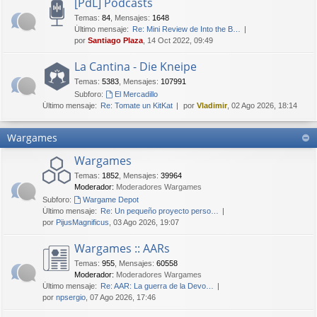
[PdL] Podcasts
Temas
:
84
,
Mensajes
:
1648
Último mensaje:
Re: Mini Review de Into the B…
por
Santiago Plaza
, 14 Oct 2022, 09:49
La Cantina - Die Kneipe
Temas
:
5383
,
Mensajes
:
107991
Subforo:
El Mercadillo
Último mensaje:
Re: Tomate un KitKat
por
Vladimir
, 02 Ago 2026, 18:14
Wargames
Wargames
Temas
:
1852
,
Mensajes
:
39964
Moderador:
Moderadores Wargames
Subforo:
Wargame Depot
Último mensaje:
Re: Un pequeño proyecto perso…
por
PijusMagnificus
, 03 Ago 2026, 19:07
Wargames :: AARs
Temas
:
955
,
Mensajes
:
60558
Moderador:
Moderadores Wargames
Último mensaje:
Re: AAR: La guerra de la Devo…
por
npsergio
, 07 Ago 2026, 17:46