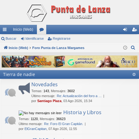
Inicio (Web)
nl
Buscar
Identificarse
or
Registrarse
de
eg
B
ac
Inicio (Web)
Foro Punta de Lanza Wargames
os
nti
ist
u
es
fic
ra
s
rá
ar
rs
c
Tierra de nadie
a
pi
se
e
r
Novedades
do
Temas
:
143
,
Mensajes
:
3602
s
Último mensaje:
Re: Actualización del foro a …
por
Santiago Plaza
, 03 Ago 2026, 15:34
Historia y Libros
Temas
:
1120
,
Mensajes
:
36623
Último mensaje:
Re: Foro El Gran Capitán.
por
ElGranCapitan
, 07 Ago 2026, 11:55