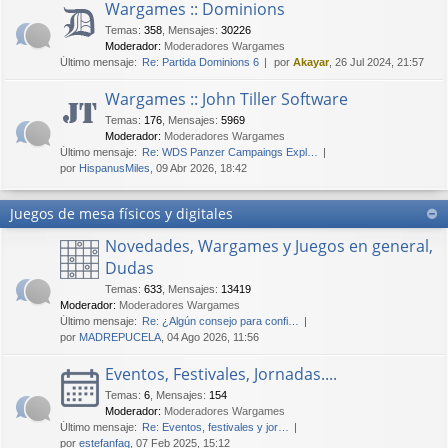
Wargames :: Dominions
Temas
:
358
,
Mensajes
:
30226
Moderador:
Moderadores Wargames
Último mensaje:
Re: Partida Dominions 6
por
Akayar
, 26 Jul 2024, 21:57
Wargames :: John Tiller Software
Temas
:
176
,
Mensajes
:
5969
Moderador:
Moderadores Wargames
Último mensaje:
Re: WDS Panzer Campaings Expl…
por
HispanusMiles
, 09 Abr 2026, 18:42
Juegos de mesa físicos y digitales
Novedades, Wargames y Juegos en general,
Dudas
Temas
:
633
,
Mensajes
:
13419
Moderador:
Moderadores Wargames
Último mensaje:
Re: ¿Algún consejo para confi…
por
MADREPUCELA
, 04 Ago 2026, 11:56
Eventos, Festivales, Jornadas....
Temas
:
6
,
Mensajes
:
154
Moderador:
Moderadores Wargames
Último mensaje:
Re: Eventos, festivales y jor…
por
estefanfaq
, 07 Feb 2025, 15:12