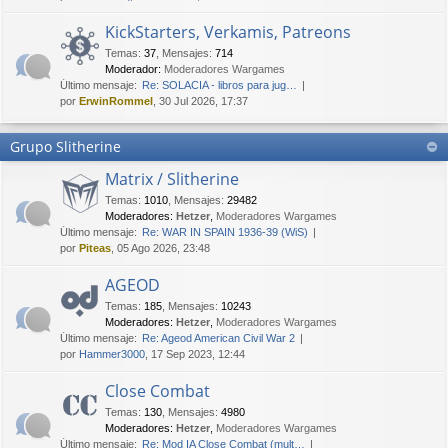
KickStarters, Verkamis, Patreons
Temas
:
37
,
Mensajes
:
714
Moderador:
Moderadores Wargames
Último mensaje:
Re: SOLACIA - libros para jug…
por
ErwinRommel
, 30 Jul 2026, 17:37
Grupo Slitherine
Matrix / Slitherine
Temas
:
1010
,
Mensajes
:
29482
Moderadores:
Hetzer
,
Moderadores Wargames
Último mensaje:
Re: WAR IN SPAIN 1936-39 (WiS)
por
Piteas
, 05 Ago 2026, 23:48
AGEOD
Temas
:
185
,
Mensajes
:
10243
Moderadores:
Hetzer
,
Moderadores Wargames
Último mensaje:
Re: Ageod American Civil War 2
por
Hammer3000
, 17 Sep 2023, 12:44
Close Combat
Temas
:
130
,
Mensajes
:
4980
Moderadores:
Hetzer
,
Moderadores Wargames
Último mensaje:
Re: Mod IA Close Combat (mult…