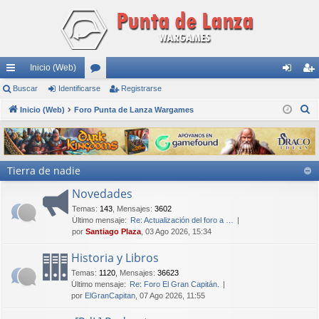
Inicio (Web)
nl
Buscar
Identificarse
or
Registrarse
de
eg
B
ac
Inicio (Web)
Foro Punta de Lanza Wargames
os
nti
ist
u
es
fic
ra
s
rá
ar
rs
c
Tierra de nadie
a
pi
se
e
r
Novedades
do
Temas
:
143
,
Mensajes
:
3602
s
Último mensaje:
Re: Actualización del foro a …
por
Santiago Plaza
, 03 Ago 2026, 15:34
Historia y Libros
Temas
:
1120
,
Mensajes
:
36623
Último mensaje:
Re: Foro El Gran Capitán.
por
ElGranCapitan
, 07 Ago 2026, 11:55