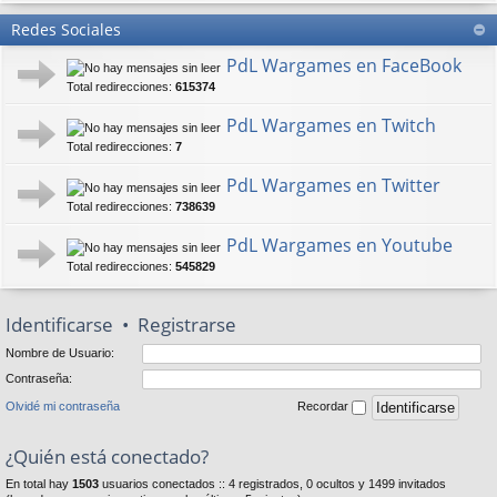
Redes Sociales
PdL Wargames en FaceBook
Total redirecciones:
615374
PdL Wargames en Twitch
Total redirecciones:
7
PdL Wargames en Twitter
Total redirecciones:
738639
PdL Wargames en Youtube
Total redirecciones:
545829
Identificarse
•
Registrarse
Nombre de Usuario:
Contraseña:
Olvidé mi contraseña
Recordar
¿Quién está conectado?
En total hay
1503
usuarios conectados :: 4 registrados, 0 ocultos y 1499 invitados