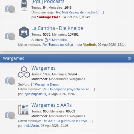
[PdL] Podcasts
Temas
:
84
,
Mensajes
:
1648
Último mensaje:
Re: Mini Review de Into the B…
por
Santiago Plaza
, 14 Oct 2022, 09:49
La Cantina - Die Kneipe
Temas
:
5383
,
Mensajes
:
107991
Subforo:
El Mercadillo
Último mensaje:
Re: Tomate un KitKat
por
Vladimir
, 02 Ago 2026, 18:14
Wargames
Wargames
Temas
:
1852
,
Mensajes
:
39964
Moderador:
Moderadores Wargames
Subforo:
Wargame Depot
Último mensaje:
Re: Un pequeño proyecto perso…
por
PijusMagnificus
, 03 Ago 2026, 19:07
Wargames :: AARs
Temas
:
955
,
Mensajes
:
60563
Moderador:
Moderadores Wargames
Último mensaje:
Re: AAR: La guerra de la Devo…
por
IndiaVerde
, 08 Ago 2026, 21:08