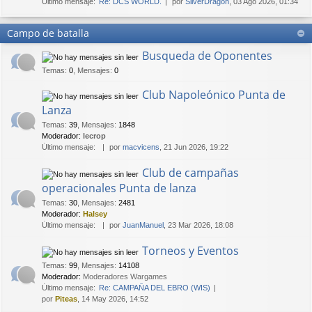
Último mensaje:
Re: DCS WORLD.
por
SilverDragon
, 03 Ago 2026, 01:34
Campo de batalla
Busqueda de Oponentes
Temas
:
0
,
Mensajes
:
0
Club Napoleónico Punta de
Lanza
Temas
:
39
,
Mensajes
:
1848
Moderador:
lecrop
Último mensaje:
por
macvicens
, 21 Jun 2026, 19:22
Club de campañas
operacionales Punta de lanza
Temas
:
30
,
Mensajes
:
2481
Moderador:
Halsey
Último mensaje:
por
JuanManuel
, 23 Mar 2026, 18:08
Torneos y Eventos
Temas
:
99
,
Mensajes
:
14108
Moderador:
Moderadores Wargames
Último mensaje:
Re: CAMPAÑA DEL EBRO (WIS)
por
Piteas
, 14 May 2026, 14:52