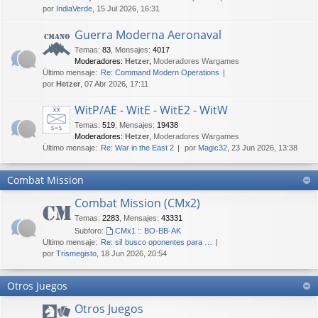
por
IndiaVerde
, 15 Jul 2026, 16:31
Guerra Moderna Aeronaval
Temas
:
83
,
Mensajes
:
4017
Moderadores:
Hetzer
,
Moderadores Wargames
Último mensaje:
Re: Command Modern Operations
por
Hetzer
, 07 Abr 2026, 17:11
WitP/AE - WitE - WitE2 - WitW
Temas
:
519
,
Mensajes
:
19438
Moderadores:
Hetzer
,
Moderadores Wargames
Último mensaje:
Re: War in the East 2
por
Magic32
, 23 Jun 2026, 13:38
Combat Mission
Combat Mission (CMx2)
Temas
:
2283
,
Mensajes
:
43331
Subforo:
CMx1 :: BO-BB-AK
Último mensaje:
Re: si! busco oponentes para …
por
Trismegisto
, 18 Jun 2026, 20:54
Otros Juegos
Otros Juegos