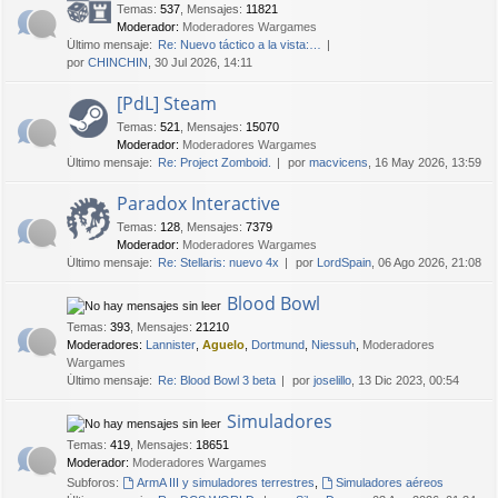
Temas
:
537
,
Mensajes
:
11821
Moderador:
Moderadores Wargames
Último mensaje:
Re: Nuevo táctico a la vista:…
por
CHINCHIN
, 30 Jul 2026, 14:11
[PdL] Steam
Temas
:
521
,
Mensajes
:
15070
Moderador:
Moderadores Wargames
Último mensaje:
Re: Project Zomboid.
por
macvicens
, 16 May 2026, 13:59
Paradox Interactive
Temas
:
128
,
Mensajes
:
7379
Moderador:
Moderadores Wargames
Último mensaje:
Re: Stellaris: nuevo 4x
por
LordSpain
, 06 Ago 2026, 21:08
Blood Bowl
Temas
:
393
,
Mensajes
:
21210
Moderadores:
Lannister
,
Aguelo
,
Dortmund
,
Niessuh
,
Moderadores
Wargames
Último mensaje:
Re: Blood Bowl 3 beta
por
joselillo
, 13 Dic 2023, 00:54
Simuladores
Temas
:
419
,
Mensajes
:
18651
Moderador:
Moderadores Wargames
Subforos:
ArmA III y simuladores terrestres
,
Simuladores aéreos