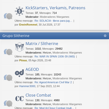
KickStarters, Verkamis, Patreons
Temas
:
37
,
Mensajes
:
714
Moderador:
Moderadores Wargames
Último mensaje:
Re: SOLACIA - libros para jug…
por
ErwinRommel
, 30 Jul 2026, 17:37
Grupo Slitherine
Matrix / Slitherine
Temas
:
1010
,
Mensajes
:
29482
Moderadores:
Hetzer
,
Moderadores Wargames
Último mensaje:
Re: WAR IN SPAIN 1936-39 (WiS)
por
Piteas
, 05 Ago 2026, 23:48
AGEOD
Temas
:
185
,
Mensajes
:
10243
Moderadores:
Hetzer
,
Moderadores Wargames
Último mensaje:
Re: Ageod American Civil War 2
por
Hammer3000
, 17 Sep 2023, 12:44
Close Combat
Temas
:
130
,
Mensajes
:
4980
Moderadores:
Hetzer
,
Moderadores Wargames
Último mensaje:
Re: Mod IA Close Combat (mult…