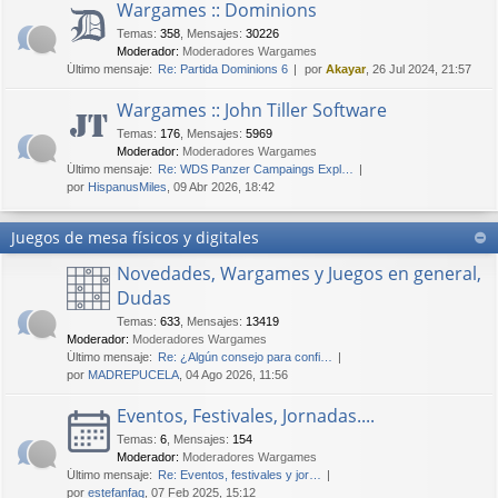
Wargames :: Dominions
Temas
:
358
,
Mensajes
:
30226
Moderador:
Moderadores Wargames
Último mensaje:
Re: Partida Dominions 6
por
Akayar
, 26 Jul 2024, 21:57
Wargames :: John Tiller Software
Temas
:
176
,
Mensajes
:
5969
Moderador:
Moderadores Wargames
Último mensaje:
Re: WDS Panzer Campaings Expl…
por
HispanusMiles
, 09 Abr 2026, 18:42
Juegos de mesa físicos y digitales
Novedades, Wargames y Juegos en general,
Dudas
Temas
:
633
,
Mensajes
:
13419
Moderador:
Moderadores Wargames
Último mensaje:
Re: ¿Algún consejo para confi…
por
MADREPUCELA
, 04 Ago 2026, 11:56
Eventos, Festivales, Jornadas....
Temas
:
6
,
Mensajes
:
154
Moderador:
Moderadores Wargames
Último mensaje:
Re: Eventos, festivales y jor…
por
estefanfaq
, 07 Feb 2025, 15:12