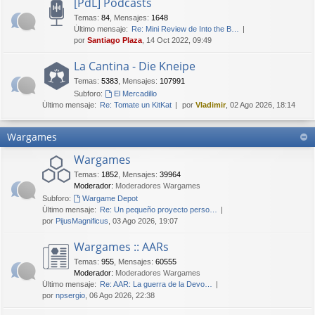
[PdL] Podcasts
Temas
:
84
,
Mensajes
:
1648
Último mensaje:
Re: Mini Review de Into the B…
por
Santiago Plaza
, 14 Oct 2022, 09:49
La Cantina - Die Kneipe
Temas
:
5383
,
Mensajes
:
107991
Subforo:
El Mercadillo
Último mensaje:
Re: Tomate un KitKat
por
Vladimir
, 02 Ago 2026, 18:14
Wargames
Wargames
Temas
:
1852
,
Mensajes
:
39964
Moderador:
Moderadores Wargames
Subforo:
Wargame Depot
Último mensaje:
Re: Un pequeño proyecto perso…
por
PijusMagnificus
, 03 Ago 2026, 19:07
Wargames :: AARs
Temas
:
955
,
Mensajes
:
60555
Moderador:
Moderadores Wargames
Último mensaje:
Re: AAR: La guerra de la Devo…
por
npsergio
, 06 Ago 2026, 22:38