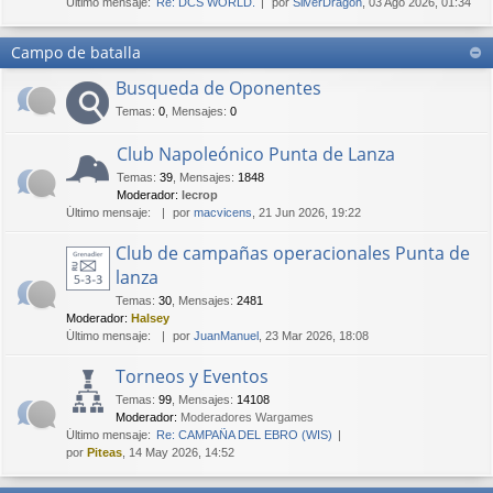
Último mensaje:
Re: DCS WORLD.
por
SilverDragon
, 03 Ago 2026, 01:34
Campo de batalla
Busqueda de Oponentes
Temas
:
0
,
Mensajes
:
0
Club Napoleónico Punta de Lanza
Temas
:
39
,
Mensajes
:
1848
Moderador:
lecrop
Último mensaje:
por
macvicens
, 21 Jun 2026, 19:22
Club de campañas operacionales Punta de
lanza
Temas
:
30
,
Mensajes
:
2481
Moderador:
Halsey
Último mensaje:
por
JuanManuel
, 23 Mar 2026, 18:08
Torneos y Eventos
Temas
:
99
,
Mensajes
:
14108
Moderador:
Moderadores Wargames
Último mensaje:
Re: CAMPAÑA DEL EBRO (WIS)
por
Piteas
, 14 May 2026, 14:52