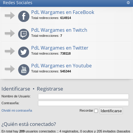
Redes Sociales
PdL Wargames en FaceBook
Total redirecciones:
614914
PdL Wargames en Twitch
Total redirecciones:
7
PdL Wargames en Twitter
Total redirecciones:
738118
PdL Wargames en Youtube
Total redirecciones:
545344
Identificarse
•
Registrarse
Nombre de Usuario:
Contraseña:
Olvidé mi contraseña
Recordar
¿Quién está conectado?
En total hay
209
usuarios conectados :: 4 registrados, 0 ocultos y 205 invitados (basados