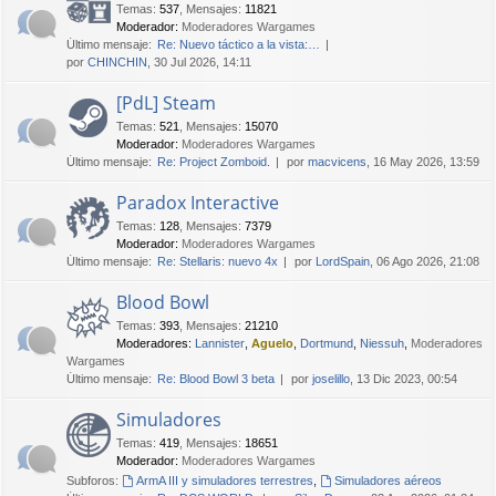
Temas
:
537
,
Mensajes
:
11821
Moderador:
Moderadores Wargames
Último mensaje:
Re: Nuevo táctico a la vista:…
por
CHINCHIN
, 30 Jul 2026, 14:11
[PdL] Steam
Temas
:
521
,
Mensajes
:
15070
Moderador:
Moderadores Wargames
Último mensaje:
Re: Project Zomboid.
por
macvicens
, 16 May 2026, 13:59
Paradox Interactive
Temas
:
128
,
Mensajes
:
7379
Moderador:
Moderadores Wargames
Último mensaje:
Re: Stellaris: nuevo 4x
por
LordSpain
, 06 Ago 2026, 21:08
Blood Bowl
Temas
:
393
,
Mensajes
:
21210
Moderadores:
Lannister
,
Aguelo
,
Dortmund
,
Niessuh
,
Moderadores
Wargames
Último mensaje:
Re: Blood Bowl 3 beta
por
joselillo
, 13 Dic 2023, 00:54
Simuladores
Temas
:
419
,
Mensajes
:
18651
Moderador:
Moderadores Wargames
Subforos:
ArmA III y simuladores terrestres
,
Simuladores aéreos