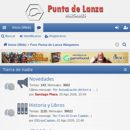
Inicio (Web)
nl
Buscar
Identificarse
or
Registrarse
de
eg
B
ac
Inicio (Web)
Foro Punta de Lanza Wargames
os
nti
ist
u
es
fic
ra
s
rá
ar
rs
c
Tierra de nadie
a
pi
se
e
r
Novedades
do
Temas
:
143
,
Mensajes
:
3602
s
Último mensaje:
Re: Actualización del foro a …
por
Santiago Plaza
, 03 Ago 2026, 15:34
Historia y Libros
Temas
:
1120
,
Mensajes
:
36622
Último mensaje:
Re: Foro El Gran Capitán.
por
ElGranCapitan
, 01 Ago 2026, 12:48