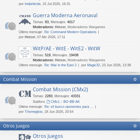
por
IndiaVerde
, 15 Jul 2026, 16:31
Guerra Moderna Aeronaval
Temas
:
83
,
Mensajes
:
4017
Moderadores:
Hetzer
,
Moderadores Wargames
Último mensaje:
Re: Command Modern Operations
por
Hetzer
, 07 Abr 2026, 17:11
WitP/AE - WitE - WitE2 - WitW
Temas
:
519
,
Mensajes
:
19438
Moderadores:
Hetzer
,
Moderadores Wargames
Último mensaje:
Re: War in the East 2
por
Magic32
, 23 Jun 2026, 13:38
Combat Mission
Combat Mission (CMx2)
Temas
:
2283
,
Mensajes
:
43331
Subforo:
CMx1 :: BO-BB-AK
Último mensaje:
Re: si! busco oponentes para …
por
Trismegisto
, 18 Jun 2026, 20:54
Otros Juegos
Otros Juegos