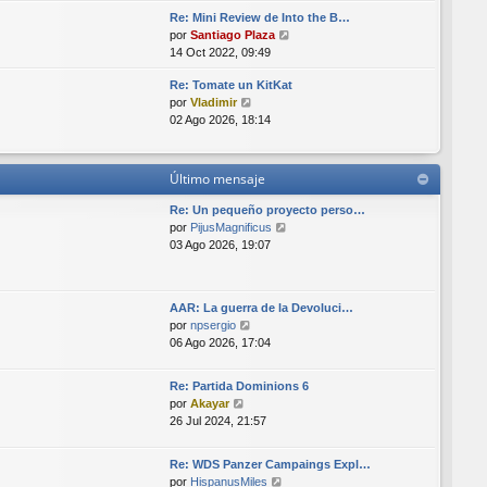
r
i
Re: Mini Review de Into the B…
ú
m
V
por
Santiago Plaza
l
o
e
14 Oct 2022, 09:49
t
m
r
i
e
Re: Tomate un KitKat
ú
m
n
V
por
Vladimir
l
o
s
e
02 Ago 2026, 18:14
t
m
a
r
i
e
j
ú
m
n
e
l
o
s
Último mensaje
t
m
a
i
e
Re: Un pequeño proyecto perso…
j
m
n
V
por
PijusMagnificus
e
o
s
e
03 Ago 2026, 19:07
m
a
r
e
j
ú
n
e
l
AAR: La guerra de la Devoluci…
s
t
V
por
npsergio
a
i
e
06 Ago 2026, 17:04
j
m
r
e
o
ú
m
Re: Partida Dominions 6
l
e
V
por
Akayar
t
n
e
26 Jul 2024, 21:57
i
s
r
m
a
ú
o
Re: WDS Panzer Campaings Expl…
j
l
m
V
por
HispanusMiles