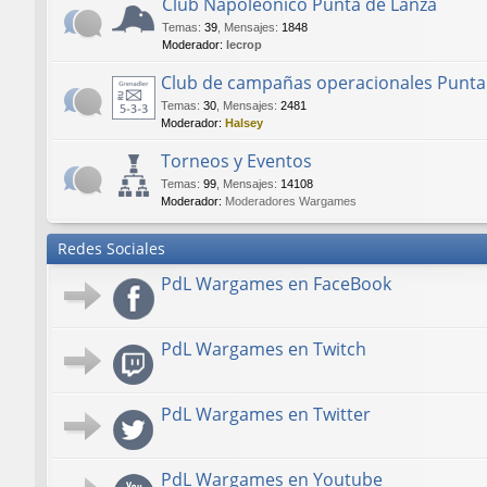
Club Napoleónico Punta de Lanza
Temas
:
39
,
Mensajes
:
1848
Moderador:
lecrop
Club de campañas operacionales Punta
Temas
:
30
,
Mensajes
:
2481
Moderador:
Halsey
Torneos y Eventos
Temas
:
99
,
Mensajes
:
14108
Moderador:
Moderadores Wargames
Redes Sociales
PdL Wargames en FaceBook
PdL Wargames en Twitch
PdL Wargames en Twitter
PdL Wargames en Youtube