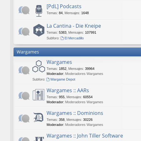
[PdL] Podcasts
Temas
:
84
,
Mensajes
:
1648
La Cantina - Die Kneipe
Temas
:
5383
,
Mensajes
:
107991
Subforo:
El Mercadillo
Wargames
Wargames
Temas
:
1852
,
Mensajes
:
39964
Moderador:
Moderadores Wargames
Subforo:
Wargame Depot
Wargames :: AARs
Temas
:
955
,
Mensajes
:
60554
Moderador:
Moderadores Wargames
Wargames :: Dominions
Temas
:
358
,
Mensajes
:
30226
Moderador:
Moderadores Wargames
Wargames :: John Tiller Software