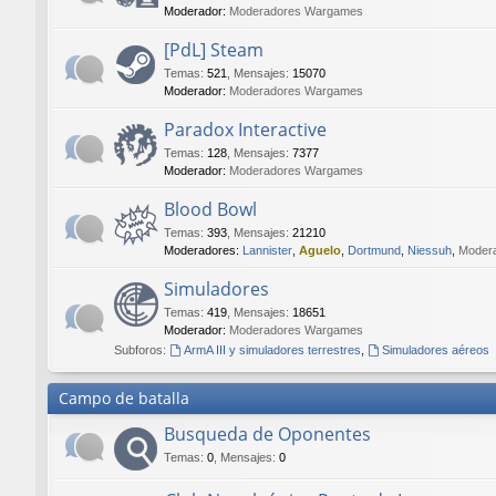
Moderador:
Moderadores Wargames
[PdL] Steam
Temas
:
521
,
Mensajes
:
15070
Moderador:
Moderadores Wargames
Paradox Interactive
Temas
:
128
,
Mensajes
:
7377
Moderador:
Moderadores Wargames
Blood Bowl
Temas
:
393
,
Mensajes
:
21210
Moderadores:
Lannister
,
Aguelo
,
Dortmund
,
Niessuh
,
Moder
Simuladores
Temas
:
419
,
Mensajes
:
18651
Moderador:
Moderadores Wargames
Subforos:
ArmA III y simuladores terrestres
,
Simuladores aéreos
Campo de batalla
Busqueda de Oponentes
Temas
:
0
,
Mensajes
:
0