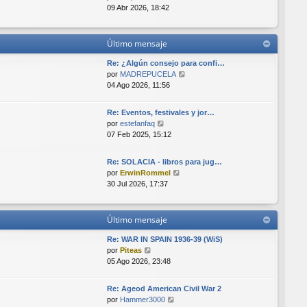
e
t
e
e
09 Abr 2026, 18:42
i
n
r
m
s
ú
o
a
l
Último mensaje
m
j
t
e
e
i
Re: ¿Algún consejo para confi…
n
m
V
por
MADREPUCELA
s
o
e
04 Ago 2026, 11:56
a
m
r
j
e
ú
e
Re: Eventos, festivales y jor…
n
l
V
por
estefanfaq
s
t
e
07 Feb 2025, 15:12
a
i
r
j
m
ú
e
o
Re: SOLACIA - libros para jug…
l
V
m
por
ErwinRommel
t
e
e
30 Jul 2026, 17:37
i
r
n
m
ú
s
o
l
a
Último mensaje
m
t
j
e
i
e
Re: WAR IN SPAIN 1936-39 (WiS)
n
m
V
por
Piteas
s
o
e
05 Ago 2026, 23:48
a
m
r
j
e
ú
e
Re: Ageod American Civil War 2
n
l
V
por
Hammer3000
s
t