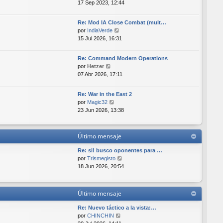
e
17 Sep 2023, 12:44
a
i
r
j
m
ú
e
o
Re: Mod IA Close Combat (mult…
l
m
V
por
IndiaVerde
t
e
e
15 Jul 2026, 16:31
i
n
r
m
s
ú
o
Re: Command Modern Operations
a
l
V
m
por
Hetzer
j
t
e
e
07 Abr 2026, 17:11
e
i
r
n
m
ú
s
o
Re: War in the East 2
l
a
V
m
por
Magic32
t
j
e
e
23 Jun 2026, 13:38
i
e
r
n
m
ú
s
o
l
a
Último mensaje
m
t
j
e
i
e
Re: si! busco oponentes para …
n
m
V
por
Trismegisto
s
o
e
18 Jun 2026, 20:54
a
m
r
j
e
ú
e
n
l
Último mensaje
s
t
a
i
Re: Nuevo táctico a la vista:…
j
m
V
por
CHINCHIN
e
o