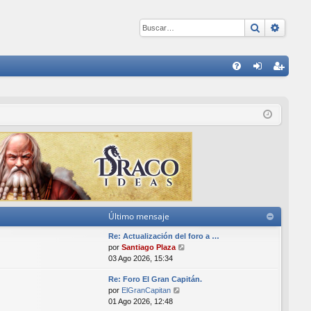
Buscar
Búsqu
E
FA
de
eg
Q
nti
ist
fic
ra
ar
rs
se
e
Último mensaje
Re: Actualización del foro a …
V
por
Santiago Plaza
e
03 Ago 2026, 15:34
r
Re: Foro El Gran Capitán.
ú
V
por
ElGranCapitan
l
e
01 Ago 2026, 12:48
t