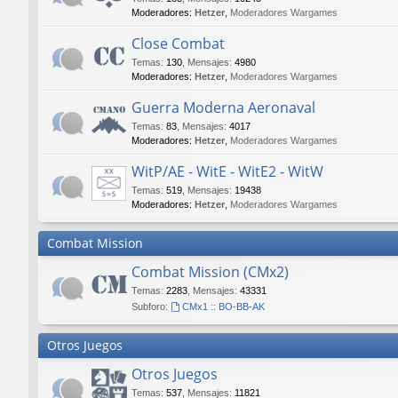
Moderadores:
Hetzer
,
Moderadores Wargames
Close Combat
Temas
:
130
,
Mensajes
:
4980
Moderadores:
Hetzer
,
Moderadores Wargames
Guerra Moderna Aeronaval
Temas
:
83
,
Mensajes
:
4017
Moderadores:
Hetzer
,
Moderadores Wargames
WitP/AE - WitE - WitE2 - WitW
Temas
:
519
,
Mensajes
:
19438
Moderadores:
Hetzer
,
Moderadores Wargames
Combat Mission
Combat Mission (CMx2)
Temas
:
2283
,
Mensajes
:
43331
Subforo:
CMx1 :: BO-BB-AK
Otros Juegos
Otros Juegos
Temas
:
537
,
Mensajes
:
11821