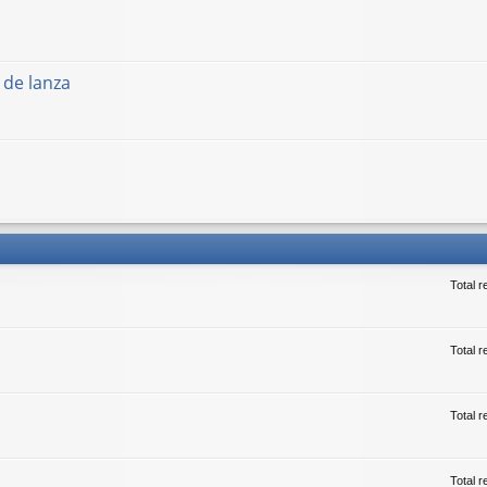
 de lanza
Total 
Total r
Total 
Total 