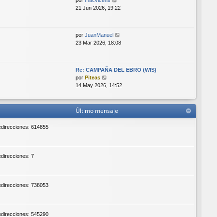
por
macvicens
n
e
21 Jun 2026, 19:22
s
r
a
ú
j
l
e
V
por
JuanManuel
t
e
23 Mar 2026, 18:08
i
r
m
ú
o
l
m
Re: CAMPAÑA DEL EBRO (WIS)
t
V
e
por
Piteas
i
e
n
14 May 2026, 14:52
m
r
s
o
ú
a
m
l
j
Último mensaje
e
t
e
n
i
redirecciones: 614855
s
m
a
o
j
m
e
e
edirecciones: 7
n
s
a
redirecciones: 738053
j
e
redirecciones: 545290