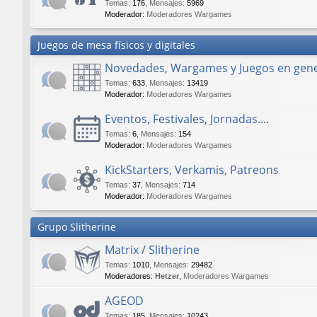
Temas
:
176
,
Mensajes
:
5969
Moderador:
Moderadores Wargames
Juegos de mesa físicos y digitales
Novedades, Wargames y Juegos en gene
Temas
:
633
,
Mensajes
:
13419
Moderador:
Moderadores Wargames
Eventos, Festivales, Jornadas....
Temas
:
6
,
Mensajes
:
154
Moderador:
Moderadores Wargames
KickStarters, Verkamis, Patreons
Temas
:
37
,
Mensajes
:
714
Moderador:
Moderadores Wargames
Grupo Slitherine
Matrix / Slitherine
Temas
:
1010
,
Mensajes
:
29482
Moderadores:
Hetzer
,
Moderadores Wargames
AGEOD
Temas
:
185
,
Mensajes
:
10243