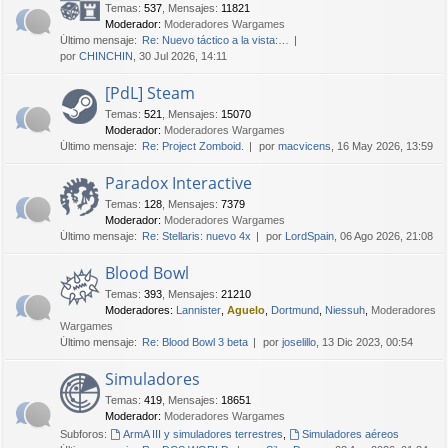
Temas
:
537
,
Mensajes
:
11821
Moderador:
Moderadores Wargames
Último mensaje:
Re: Nuevo táctico a la vista:…
por
CHINCHIN
, 30 Jul 2026, 14:11
[PdL] Steam
Temas
:
521
,
Mensajes
:
15070
Moderador:
Moderadores Wargames
Último mensaje:
Re: Project Zomboid.
por
macvicens
, 16 May 2026, 13:59
Paradox Interactive
Temas
:
128
,
Mensajes
:
7379
Moderador:
Moderadores Wargames
Último mensaje:
Re: Stellaris: nuevo 4x
por
LordSpain
, 06 Ago 2026, 21:08
Blood Bowl
Temas
:
393
,
Mensajes
:
21210
Moderadores:
Lannister
,
Aguelo
,
Dortmund
,
Niessuh
,
Moderadores
Wargames
Último mensaje:
Re: Blood Bowl 3 beta
por
joselillo
, 13 Dic 2023, 00:54
Simuladores
Temas
:
419
,
Mensajes
:
18651
Moderador:
Moderadores Wargames
Subforos:
ArmA III y simuladores terrestres
,
Simuladores aéreos