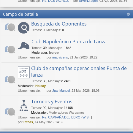
Último mensaje:
Re: DCS WORLD.
por
SilverDragon
, 03 Ago 2026, 01:34
Campo de batalla
Busqueda de Oponentes
Temas
:
0
,
Mensajes
:
0
Club Napoleónico Punta de Lanza
Temas
:
39
,
Mensajes
:
1848
Moderador:
lecrop
Último mensaje:
por
macvicens
, 21 Jun 2026, 19:22
Club de campañas operacionales Punta de
lanza
Temas
:
30
,
Mensajes
:
2481
Moderador:
Halsey
Último mensaje:
por
JuanManuel
, 23 Mar 2026, 18:08
Torneos y Eventos
Temas
:
99
,
Mensajes
:
14108
Moderador:
Moderadores Wargames
Último mensaje:
Re: CAMPAÑA DEL EBRO (WIS)
por
Piteas
, 14 May 2026, 14:52