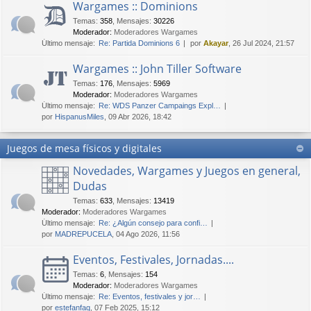
Wargames :: Dominions
Temas
:
358
,
Mensajes
:
30226
Moderador:
Moderadores Wargames
Último mensaje:
Re: Partida Dominions 6
por
Akayar
, 26 Jul 2024, 21:57
Wargames :: John Tiller Software
Temas
:
176
,
Mensajes
:
5969
Moderador:
Moderadores Wargames
Último mensaje:
Re: WDS Panzer Campaings Expl…
por
HispanusMiles
, 09 Abr 2026, 18:42
Juegos de mesa físicos y digitales
Novedades, Wargames y Juegos en general,
Dudas
Temas
:
633
,
Mensajes
:
13419
Moderador:
Moderadores Wargames
Último mensaje:
Re: ¿Algún consejo para confi…
por
MADREPUCELA
, 04 Ago 2026, 11:56
Eventos, Festivales, Jornadas....
Temas
:
6
,
Mensajes
:
154
Moderador:
Moderadores Wargames
Último mensaje:
Re: Eventos, festivales y jor…
por
estefanfaq
, 07 Feb 2025, 15:12