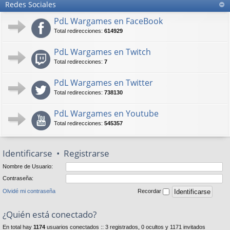
Redes Sociales
PdL Wargames en FaceBook
Total redirecciones:
614929
PdL Wargames en Twitch
Total redirecciones:
7
PdL Wargames en Twitter
Total redirecciones:
738130
PdL Wargames en Youtube
Total redirecciones:
545357
Identificarse
•
Registrarse
Nombre de Usuario:
Contraseña:
Olvidé mi contraseña
Recordar
¿Quién está conectado?
En total hay
1174
usuarios conectados :: 3 registrados, 0 ocultos y 1171 invitados