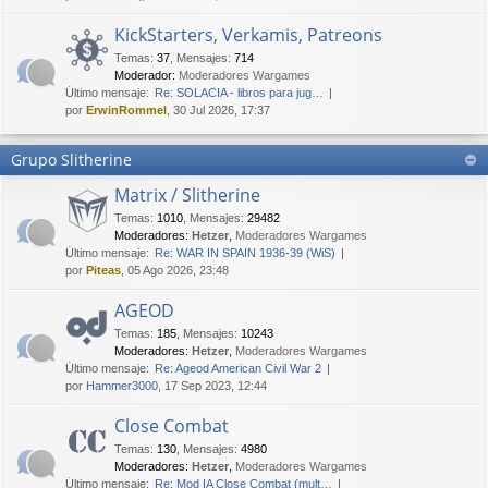
KickStarters, Verkamis, Patreons
Temas
:
37
,
Mensajes
:
714
Moderador:
Moderadores Wargames
Último mensaje:
Re: SOLACIA - libros para jug…
por
ErwinRommel
, 30 Jul 2026, 17:37
Grupo Slitherine
Matrix / Slitherine
Temas
:
1010
,
Mensajes
:
29482
Moderadores:
Hetzer
,
Moderadores Wargames
Último mensaje:
Re: WAR IN SPAIN 1936-39 (WiS)
por
Piteas
, 05 Ago 2026, 23:48
AGEOD
Temas
:
185
,
Mensajes
:
10243
Moderadores:
Hetzer
,
Moderadores Wargames
Último mensaje:
Re: Ageod American Civil War 2
por
Hammer3000
, 17 Sep 2023, 12:44
Close Combat
Temas
:
130
,
Mensajes
:
4980
Moderadores:
Hetzer
,
Moderadores Wargames
Último mensaje:
Re: Mod IA Close Combat (mult…