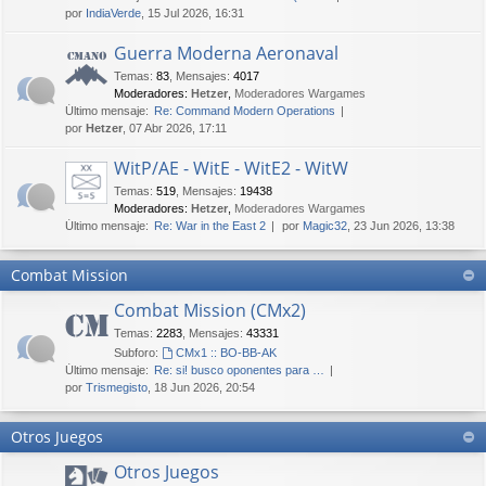
por
IndiaVerde
, 15 Jul 2026, 16:31
Guerra Moderna Aeronaval
Temas
:
83
,
Mensajes
:
4017
Moderadores:
Hetzer
,
Moderadores Wargames
Último mensaje:
Re: Command Modern Operations
por
Hetzer
, 07 Abr 2026, 17:11
WitP/AE - WitE - WitE2 - WitW
Temas
:
519
,
Mensajes
:
19438
Moderadores:
Hetzer
,
Moderadores Wargames
Último mensaje:
Re: War in the East 2
por
Magic32
, 23 Jun 2026, 13:38
Combat Mission
Combat Mission (CMx2)
Temas
:
2283
,
Mensajes
:
43331
Subforo:
CMx1 :: BO-BB-AK
Último mensaje:
Re: si! busco oponentes para …
por
Trismegisto
, 18 Jun 2026, 20:54
Otros Juegos
Otros Juegos