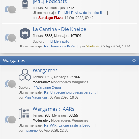
[PdL] Podcasts
Temas
:
84
,
Mensajes
:
1648
Último mensaje:
Re: Mini Review de Into the B…
por
Santiago Plaza
, 14 Oct 2022, 09:49
La Cantina - Die Kneipe
Temas
:
5383
,
Mensajes
:
107991
Subforo:
El Mercadillo
Último mensaje:
Re: Tomate un KitKat
por
Vladimir
, 02 Ago 2026, 18:14
Wargames
Wargames
Temas
:
1852
,
Mensajes
:
39964
Moderador:
Moderadores Wargames
Subforo:
Wargame Depot
Último mensaje:
Re: Un pequeño proyecto perso…
por
PijusMagnificus
, 03 Ago 2026, 19:07
Wargames :: AARs
Temas
:
955
,
Mensajes
:
60555
Moderador:
Moderadores Wargames
Último mensaje:
Re: AAR: La guerra de la Devo…
por
npsergio
, 06 Ago 2026, 22:38