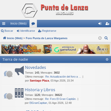
Inicio (Web)
nl
Buscar
Identificarse
or
Registrarse
de
eg
B
ac
Inicio (Web)
Foro Punta de Lanza Wargames
os
nti
ist
u
es
fic
ra
s
rá
ar
rs
c
Tierra de nadie
a
pi
se
e
r
Novedades
do
Temas
:
143
,
Mensajes
:
3602
s
Último mensaje:
Re: Actualización del foro a …
por
Santiago Plaza
, 03 Ago 2026, 15:34
Historia y Libros
Temas
:
1120
,
Mensajes
:
36622
Último mensaje:
Re: Foro El Gran Capitán.
por
ElGranCapitan
, 01 Ago 2026, 12:48