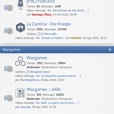
[PdL] Podcasts
Temas
:
84
,
Mensajes
:
1648
Último mensaje:
Re: Mini Review de Into the B…
por
Santiago Plaza
, 14 Oct 2022, 09:49
La Cantina - Die Kneipe
Temas
:
5383
,
Mensajes
:
107991
Subforo:
El Mercadillo
Último mensaje:
Re: Tomate un KitKat
por
Vladimir
, 02 Ago 2026, 18:14
Wargames
Wargames
Temas
:
1852
,
Mensajes
:
39964
Moderador:
Moderadores Wargames
Subforo:
Wargame Depot
Último mensaje:
Re: Un pequeño proyecto perso…
por
PijusMagnificus
, 03 Ago 2026, 19:07
Wargames :: AARs
Temas
:
955
,
Mensajes
:
60555
Moderador:
Moderadores Wargames
Último mensaje:
Re: AAR: La guerra de la Devo…
por
npsergio
, 06 Ago 2026, 22:38