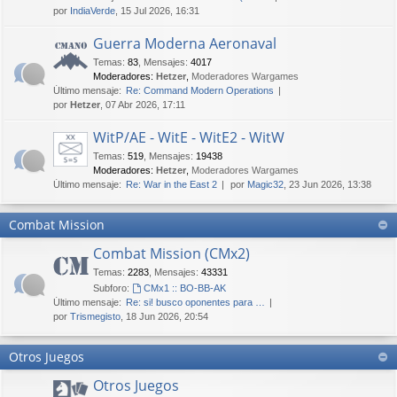
por
IndiaVerde
, 15 Jul 2026, 16:31
Guerra Moderna Aeronaval
Temas
:
83
,
Mensajes
:
4017
Moderadores:
Hetzer
,
Moderadores Wargames
Último mensaje:
Re: Command Modern Operations
por
Hetzer
, 07 Abr 2026, 17:11
WitP/AE - WitE - WitE2 - WitW
Temas
:
519
,
Mensajes
:
19438
Moderadores:
Hetzer
,
Moderadores Wargames
Último mensaje:
Re: War in the East 2
por
Magic32
, 23 Jun 2026, 13:38
Combat Mission
Combat Mission (CMx2)
Temas
:
2283
,
Mensajes
:
43331
Subforo:
CMx1 :: BO-BB-AK
Último mensaje:
Re: si! busco oponentes para …
por
Trismegisto
, 18 Jun 2026, 20:54
Otros Juegos
Otros Juegos