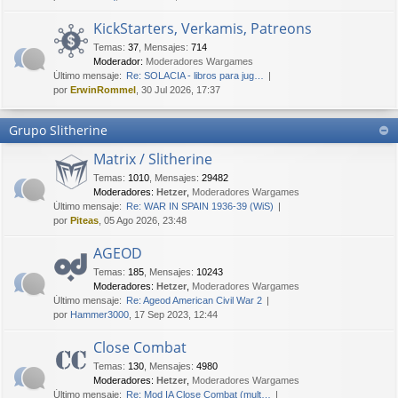
KickStarters, Verkamis, Patreons
Temas
:
37
,
Mensajes
:
714
Moderador:
Moderadores Wargames
Último mensaje:
Re: SOLACIA - libros para jug…
por
ErwinRommel
, 30 Jul 2026, 17:37
Grupo Slitherine
Matrix / Slitherine
Temas
:
1010
,
Mensajes
:
29482
Moderadores:
Hetzer
,
Moderadores Wargames
Último mensaje:
Re: WAR IN SPAIN 1936-39 (WiS)
por
Piteas
, 05 Ago 2026, 23:48
AGEOD
Temas
:
185
,
Mensajes
:
10243
Moderadores:
Hetzer
,
Moderadores Wargames
Último mensaje:
Re: Ageod American Civil War 2
por
Hammer3000
, 17 Sep 2023, 12:44
Close Combat
Temas
:
130
,
Mensajes
:
4980
Moderadores:
Hetzer
,
Moderadores Wargames
Último mensaje:
Re: Mod IA Close Combat (mult…