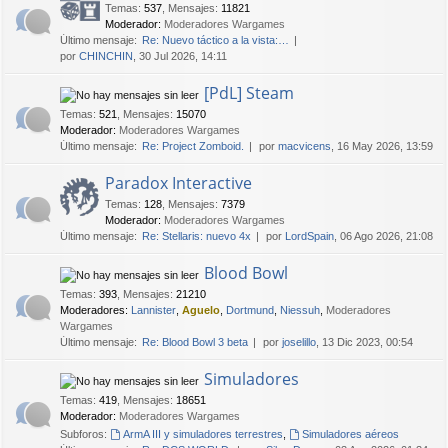
Temas
:
537
,
Mensajes
:
11821
Moderador:
Moderadores Wargames
Último mensaje:
Re: Nuevo táctico a la vista:…
por
CHINCHIN
, 30 Jul 2026, 14:11
[PdL] Steam
Temas
:
521
,
Mensajes
:
15070
Moderador:
Moderadores Wargames
Último mensaje:
Re: Project Zomboid.
por
macvicens
, 16 May 2026, 13:59
Paradox Interactive
Temas
:
128
,
Mensajes
:
7379
Moderador:
Moderadores Wargames
Último mensaje:
Re: Stellaris: nuevo 4x
por
LordSpain
, 06 Ago 2026, 21:08
Blood Bowl
Temas
:
393
,
Mensajes
:
21210
Moderadores:
Lannister
,
Aguelo
,
Dortmund
,
Niessuh
,
Moderadores
Wargames
Último mensaje:
Re: Blood Bowl 3 beta
por
joselillo
, 13 Dic 2023, 00:54
Simuladores
Temas
:
419
,
Mensajes
:
18651
Moderador:
Moderadores Wargames
Subforos:
ArmA III y simuladores terrestres
,
Simuladores aéreos