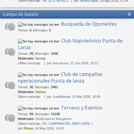
Último mensaje:
Re: DCS WORLD.
por
SilverDragon
, 03 Ago 2026, 01:34
Campo de batalla
Busqueda de Oponentes
Temas
:
0
,
Mensajes
:
0
Club Napoleónico Punta de
Lanza
Temas
:
39
,
Mensajes
:
1848
Moderador:
lecrop
Último mensaje:
por
macvicens
, 21 Jun 2026, 19:22
Club de campañas
operacionales Punta de lanza
Temas
:
30
,
Mensajes
:
2481
Moderador:
Halsey
Último mensaje:
por
JuanManuel
, 23 Mar 2026, 18:08
Torneos y Eventos
Temas
:
99
,
Mensajes
:
14108
Moderador:
Moderadores Wargames
Último mensaje:
Re: CAMPAÑA DEL EBRO (WIS)
por
Piteas
, 14 May 2026, 14:52