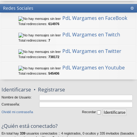
Redes Sociales
PdL Wargames en FaceBook
Total redirecciones:
614976
PdL Wargames en Twitch
Total redirecciones:
7
PdL Wargames en Twitter
Total redirecciones:
738172
PdL Wargames en Youtube
Total redirecciones:
545406
Identificarse
•
Registrarse
Nombre de Usuario:
Contraseña:
Olvidé mi contraseña
Recordar
¿Quién está conectado?
En total hay
339
usuarios conectados :: 4 registrados, 0 ocultos y 335 invitados (basados