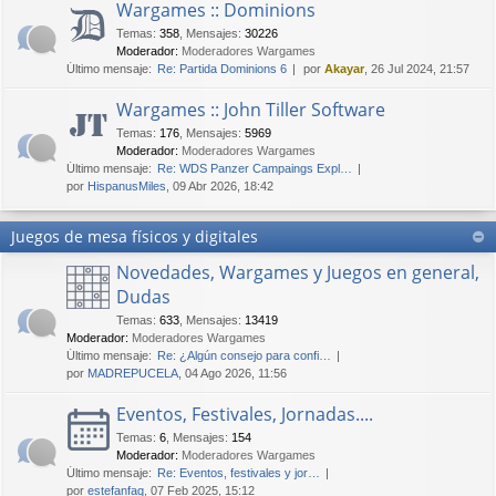
Wargames :: Dominions
Temas
:
358
,
Mensajes
:
30226
Moderador:
Moderadores Wargames
Último mensaje:
Re: Partida Dominions 6
por
Akayar
, 26 Jul 2024, 21:57
Wargames :: John Tiller Software
Temas
:
176
,
Mensajes
:
5969
Moderador:
Moderadores Wargames
Último mensaje:
Re: WDS Panzer Campaings Expl…
por
HispanusMiles
, 09 Abr 2026, 18:42
Juegos de mesa físicos y digitales
Novedades, Wargames y Juegos en general,
Dudas
Temas
:
633
,
Mensajes
:
13419
Moderador:
Moderadores Wargames
Último mensaje:
Re: ¿Algún consejo para confi…
por
MADREPUCELA
, 04 Ago 2026, 11:56
Eventos, Festivales, Jornadas....
Temas
:
6
,
Mensajes
:
154
Moderador:
Moderadores Wargames
Último mensaje:
Re: Eventos, festivales y jor…
por
estefanfaq
, 07 Feb 2025, 15:12