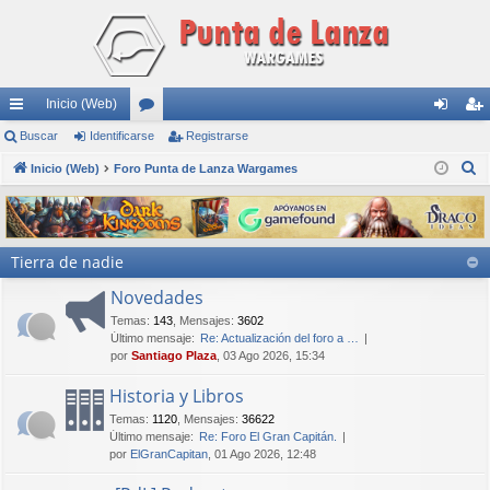
Inicio (Web)
nl
Buscar
Identificarse
or
Registrarse
de
eg
B
ac
Inicio (Web)
Foro Punta de Lanza Wargames
os
nti
ist
u
es
fic
ra
s
rá
ar
rs
c
Tierra de nadie
a
pi
se
e
r
Novedades
do
Temas
:
143
,
Mensajes
:
3602
s
Último mensaje:
Re: Actualización del foro a …
por
Santiago Plaza
, 03 Ago 2026, 15:34
Historia y Libros
Temas
:
1120
,
Mensajes
:
36622
Último mensaje:
Re: Foro El Gran Capitán.
por
ElGranCapitan
, 01 Ago 2026, 12:48