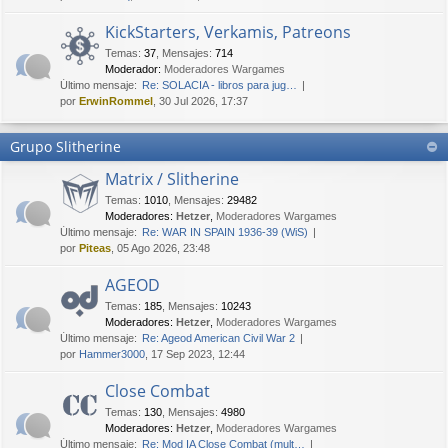
KickStarters, Verkamis, Patreons
Temas
:
37
,
Mensajes
:
714
Moderador:
Moderadores Wargames
Último mensaje:
Re: SOLACIA - libros para jug…
por
ErwinRommel
, 30 Jul 2026, 17:37
Grupo Slitherine
Matrix / Slitherine
Temas
:
1010
,
Mensajes
:
29482
Moderadores:
Hetzer
,
Moderadores Wargames
Último mensaje:
Re: WAR IN SPAIN 1936-39 (WiS)
por
Piteas
, 05 Ago 2026, 23:48
AGEOD
Temas
:
185
,
Mensajes
:
10243
Moderadores:
Hetzer
,
Moderadores Wargames
Último mensaje:
Re: Ageod American Civil War 2
por
Hammer3000
, 17 Sep 2023, 12:44
Close Combat
Temas
:
130
,
Mensajes
:
4980
Moderadores:
Hetzer
,
Moderadores Wargames
Último mensaje:
Re: Mod IA Close Combat (mult…