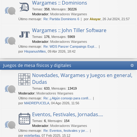
Wargames :: Dominions
Temas
:
358
,
Mensajes
:
30226
Moderador:
Moderadores Wargames
Último mensaje:
Re: Partida Dominions 6
por
Akayar
, 26 Jul 2024, 21:57
Wargames :: John Tiller Software
Temas
:
176
,
Mensajes
:
5969
Moderador:
Moderadores Wargames
Último mensaje:
Re: WDS Panzer Campaings Expl…
por
HispanusMiles
, 09 Abr 2026, 18:42
Juegos de mesa físicos y digitales
Novedades, Wargames y Juegos en general,
Dudas
Temas
:
633
,
Mensajes
:
13419
Moderador:
Moderadores Wargames
Último mensaje:
Re: ¿Algún consejo para confi…
por
MADREPUCELA
, 04 Ago 2026, 11:56
Eventos, Festivales, Jornadas....
Temas
:
6
,
Mensajes
:
154
Moderador:
Moderadores Wargames
Último mensaje:
Re: Eventos, festivales y jor…
por
estefanfaq
, 07 Feb 2025, 15:12