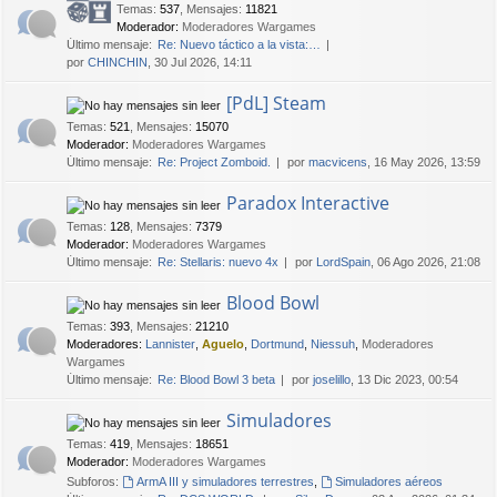
Temas
:
537
,
Mensajes
:
11821
Moderador:
Moderadores Wargames
Último mensaje:
Re: Nuevo táctico a la vista:…
por
CHINCHIN
, 30 Jul 2026, 14:11
[PdL] Steam
Temas
:
521
,
Mensajes
:
15070
Moderador:
Moderadores Wargames
Último mensaje:
Re: Project Zomboid.
por
macvicens
, 16 May 2026, 13:59
Paradox Interactive
Temas
:
128
,
Mensajes
:
7379
Moderador:
Moderadores Wargames
Último mensaje:
Re: Stellaris: nuevo 4x
por
LordSpain
, 06 Ago 2026, 21:08
Blood Bowl
Temas
:
393
,
Mensajes
:
21210
Moderadores:
Lannister
,
Aguelo
,
Dortmund
,
Niessuh
,
Moderadores
Wargames
Último mensaje:
Re: Blood Bowl 3 beta
por
joselillo
, 13 Dic 2023, 00:54
Simuladores
Temas
:
419
,
Mensajes
:
18651
Moderador:
Moderadores Wargames
Subforos:
ArmA III y simuladores terrestres
,
Simuladores aéreos