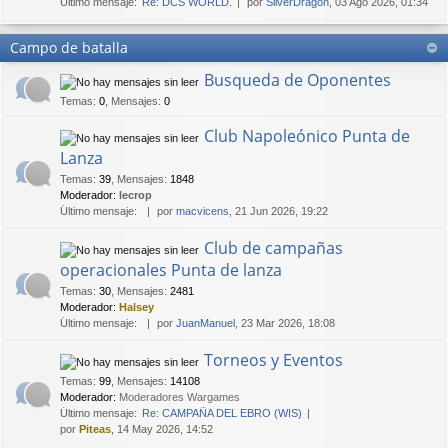
Último mensaje:
Re: DCS WORLD.
por
SilverDragon
, 03 Ago 2026, 01:34
Campo de batalla
Busqueda de Oponentes
Temas
:
0
,
Mensajes
:
0
Club Napoleónico Punta de
Lanza
Temas
:
39
,
Mensajes
:
1848
Moderador:
lecrop
Último mensaje:
por
macvicens
, 21 Jun 2026, 19:22
Club de campañas
operacionales Punta de lanza
Temas
:
30
,
Mensajes
:
2481
Moderador:
Halsey
Último mensaje:
por
JuanManuel
, 23 Mar 2026, 18:08
Torneos y Eventos
Temas
:
99
,
Mensajes
:
14108
Moderador:
Moderadores Wargames
Último mensaje:
Re: CAMPAÑA DEL EBRO (WIS)
por
Piteas
, 14 May 2026, 14:52