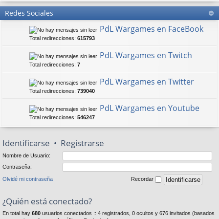
Redes Sociales
PdL Wargames en FaceBook
Total redirecciones:
615793
PdL Wargames en Twitch
Total redirecciones:
7
PdL Wargames en Twitter
Total redirecciones:
739040
PdL Wargames en Youtube
Total redirecciones:
546247
Identificarse
•
Registrarse
Nombre de Usuario:
Contraseña:
Olvidé mi contraseña
Recordar
¿Quién está conectado?
En total hay
680
usuarios conectados :: 4 registrados, 0 ocultos y 676 invitados (basados