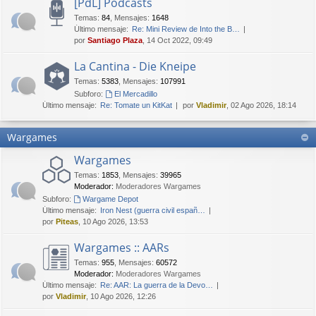
[PdL] Podcasts
Temas
:
84
,
Mensajes
:
1648
Último mensaje:
Re: Mini Review de Into the B…
por
Santiago Plaza
, 14 Oct 2022, 09:49
La Cantina - Die Kneipe
Temas
:
5383
,
Mensajes
:
107991
Subforo:
El Mercadillo
Último mensaje:
Re: Tomate un KitKat
por
Vladimir
, 02 Ago 2026, 18:14
Wargames
Wargames
Temas
:
1853
,
Mensajes
:
39965
Moderador:
Moderadores Wargames
Subforo:
Wargame Depot
Último mensaje:
Iron Nest (guerra civil españ…
por
Piteas
, 10 Ago 2026, 13:53
Wargames :: AARs
Temas
:
955
,
Mensajes
:
60572
Moderador:
Moderadores Wargames
Último mensaje:
Re: AAR: La guerra de la Devo…
por
Vladimir
, 10 Ago 2026, 12:26