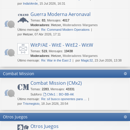
por
IndiaVerde
, 15 Jul 2026, 16:31
Guerra Moderna Aeronaval
Temas
:
83
,
Mensajes
:
4017
Moderadores:
Hetzer
,
Moderadores Wargames
Último mensaje:
Re: Command Modern Operations
por
Hetzer
, 07 Abr 2026, 17:11
WitP/AE - WitE - WitE2 - WitW
Temas
:
519
,
Mensajes
:
19438
Moderadores:
Hetzer
,
Moderadores Wargames
Último mensaje:
Re: War in the East 2
por
Magic32
, 23 Jun 2026, 13:38
Combat Mission
Combat Mission (CMx2)
Temas
:
2283
,
Mensajes
:
43331
Subforo:
CMx1 :: BO-BB-AK
Último mensaje:
Re: si! busco oponentes para …
por
Trismegisto
, 18 Jun 2026, 20:54
Otros Juegos
Otros Juegos