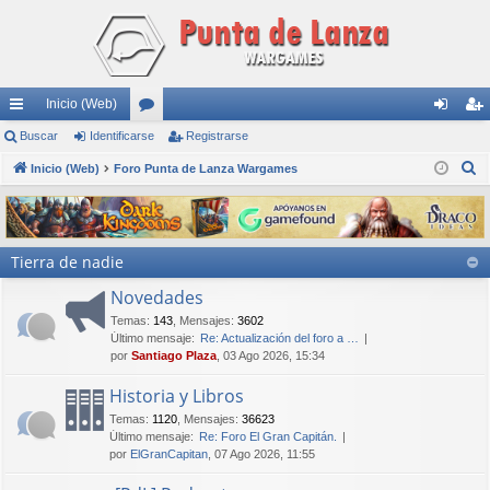
Inicio (Web)
nl
Buscar
Identificarse
or
Registrarse
de
eg
B
ac
Inicio (Web)
Foro Punta de Lanza Wargames
os
nti
ist
u
es
fic
ra
s
rá
ar
rs
c
Tierra de nadie
a
pi
se
e
r
Novedades
do
Temas
:
143
,
Mensajes
:
3602
s
Último mensaje:
Re: Actualización del foro a …
por
Santiago Plaza
, 03 Ago 2026, 15:34
Historia y Libros
Temas
:
1120
,
Mensajes
:
36623
Último mensaje:
Re: Foro El Gran Capitán.
por
ElGranCapitan
, 07 Ago 2026, 11:55