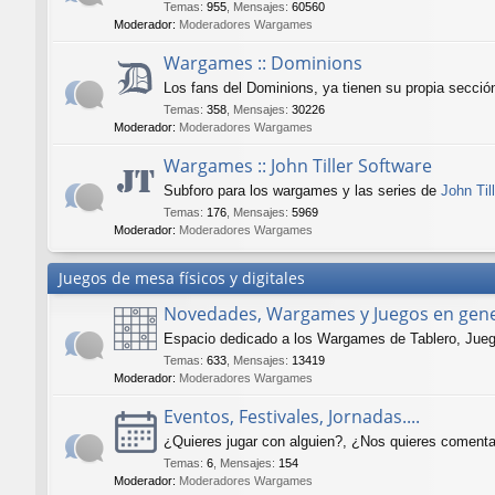
Temas
:
955
,
Mensajes
:
60560
Moderador:
Moderadores Wargames
Wargames :: Dominions
Los fans del Dominions, ya tienen su propia secció
Temas
:
358
,
Mensajes
:
30226
Moderador:
Moderadores Wargames
Wargames :: John Tiller Software
Subforo para los wargames y las series de
John Til
Temas
:
176
,
Mensajes
:
5969
Moderador:
Moderadores Wargames
Juegos de mesa físicos y digitales
Novedades, Wargames y Juegos en gene
Espacio dedicado a los Wargames de Tablero, Juegos
Temas
:
633
,
Mensajes
:
13419
Moderador:
Moderadores Wargames
Eventos, Festivales, Jornadas....
¿Quieres jugar con alguien?, ¿Nos quieres comenta
Temas
:
6
,
Mensajes
:
154
Moderador:
Moderadores Wargames