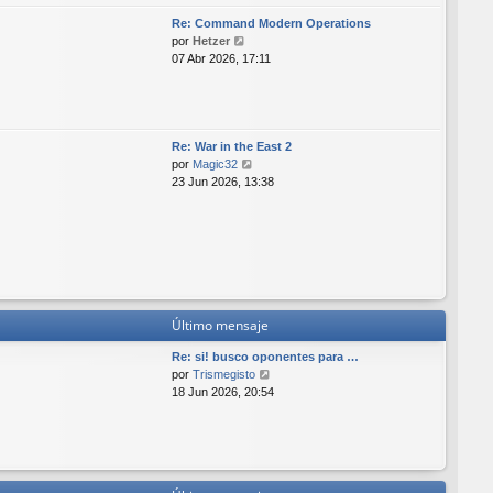
l
e
Re: Command Modern Operations
t
n
V
por
Hetzer
i
s
e
07 Abr 2026, 17:11
m
a
r
o
j
ú
m
e
l
e
t
n
i
Re: War in the East 2
s
m
V
por
Magic32
a
o
e
23 Jun 2026, 13:38
j
m
r
e
e
ú
n
l
s
t
a
i
j
m
e
o
m
Último mensaje
e
Re: si! busco oponentes para …
n
V
por
Trismegisto
s
e
18 Jun 2026, 20:54
a
r
j
ú
e
l
t
i