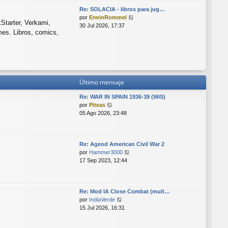
l
e
Re: SOLACIA - libros para jug…
t
n
V
por
ErwinRommel
i
s
Starter, Verkami,
e
30 Jul 2026, 17:37
m
a
mes. Libros, comics,
r
o
j
ú
m
e
l
e
t
n
i
s
m
a
Último mensaje
o
j
m
e
Re: WAR IN SPAIN 1936-39 (WiS)
e
V
por
Piteas
n
e
05 Ago 2026, 23:48
s
r
a
ú
j
l
e
Re: Ageod American Civil War 2
t
V
por
Hammer3000
i
e
17 Sep 2023, 12:44
m
r
o
ú
m
l
e
Re: Mod IA Close Combat (mult…
t
n
V
por
IndiaVerde
i
s
e
15 Jul 2026, 16:31
m
a
r
o
j
ú
m
e