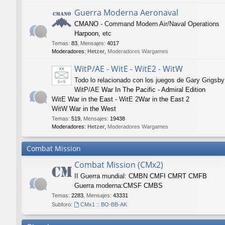
Guerra Moderna Aeronaval
CMANO
- Command Modern Air/Naval Operations
Harpoon
, etc
Temas
:
83
,
Mensajes
:
4017
Moderadores:
Hetzer
,
Moderadores Wargames
WitP/AE - WitE - WitE2 - WitW
Todo lo relacionado con los juegos de Gary Grigsby
WitP/AE
War In The Pacific - Admiral Edition
WitE
War in the East
- WitE 2
War in the East 2
WitW
War in the West
Temas
:
519
,
Mensajes
:
19438
Moderadores:
Hetzer
,
Moderadores Wargames
Combat Mission
Combat Mission (CMx2)
II Guerra mundial:
CMBN
CMFI
CMRT
CMFB
Guerra moderna:
CMSF
CMBS
Temas
:
2283
,
Mensajes
:
43331
Subforo:
CMx1 :: BO-BB-AK