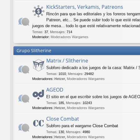
KickStarters, Verkamis, Patreons
Rincón para que las editoriales y los foreros tenga
Patreon, etc... Se puede subir todo lo que esté rel
juegos de mesa... todo lo que esté relativamente relacionad
Temas
:
37
,
Mensajes
:
714
Moderador:
Moderadores Wargames
Grupo Slitherine
Matrix / Slitherine
Subforo dedicado a los juegos de la casa: Matrix / S
Temas
:
1010
,
Mensajes
:
29482
Moderadores:
Hetzer
,
Moderadores Wargames
AGEOD
El sitio en el que escribir sobre los juegos de 
Temas
:
185
,
Mensajes
:
10243
Moderadores:
Hetzer
,
Moderadores Wargames
Close Combat
Subforo para el wargame
Close Combat
Temas
:
130
,
Mensajes
:
4980
Moderadores:
Hetzer
,
Moderadores Wargames