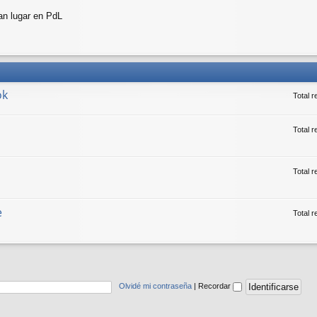
an lugar en PdL
ok
Total 
Total r
Total 
e
Total 
Olvidé mi contraseña
|
Recordar