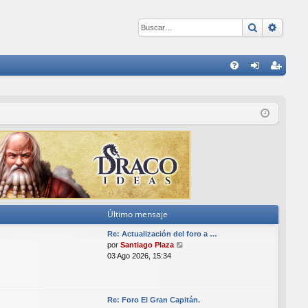
Buscar
Búsqu
E
FA
de
eg
Q
nti
ist
fic
ra
ar
rs
se
e
Último mensaje
Re: Actualización del foro a …
V
por
Santiago Plaza
e
03 Ago 2026, 15:34
r
ú
l
t
Re: Foro El Gran Capitán.