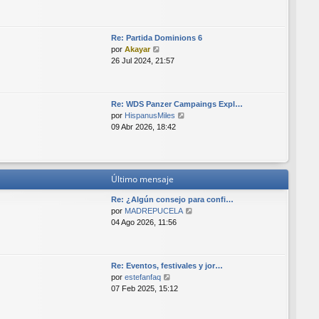
r
m
ú
e
l
n
Re: Partida Dominions 6
t
s
V
por
Akayar
i
a
e
26 Jul 2024, 21:57
m
j
r
o
e
ú
m
l
e
Re: WDS Panzer Campaings Expl…
t
n
V
por
HispanusMiles
i
s
e
09 Abr 2026, 18:42
m
a
r
o
j
ú
m
e
l
e
t
n
Último mensaje
i
s
m
a
Re: ¿Algún consejo para confi…
o
j
V
por
MADREPUCELA
m
e
e
04 Ago 2026, 11:56
e
r
n
ú
s
l
a
Re: Eventos, festivales y jor…
t
j
V
por
estefanfaq
i
e
e
07 Feb 2025, 15:12
m
r
o
ú
m