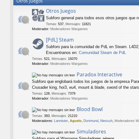
Otros Juegos
Otros Juegos
Subforo general para todos esos otros juegos que 
Temas
:
537
,
Mensajes
:
11821
Moderador:
Moderadores Wargames
[PdL] Steam
Subforo para la comunidad de PdL en Steam. L4D2,
Encuentranos en:
Comunidad Steam de PdL
Temas
:
521
,
Mensajes
:
15070
Moderador:
Moderadores Wargames
Paradox Interactive
Subforo que englobará todos los juegos de la empresa Para
Crusader king, hoi3, eu4, mount & blade, sword of the stars,
Temas
:
128
,
Mensajes
:
7379
Moderador:
Moderadores Wargames
Blood Bowl
Temas
:
393
,
Mensajes
:
21210
Moderadores:
Lannister
,
Aguelo
,
Dortmund
,
Niessuh
,
Moderadores W
Simuladores
Subforo para el Wargame
Simuladores aéreos