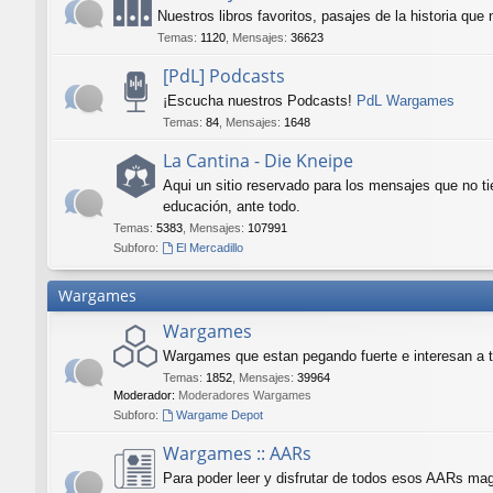
Nuestros libros favoritos, pasajes de la historia que
Temas
:
1120
,
Mensajes
:
36623
[PdL] Podcasts
¡Escucha nuestros Podcasts!
PdL Wargames
Temas
:
84
,
Mensajes
:
1648
La Cantina - Die Kneipe
Aqui un sitio reservado para los mensajes que no t
educación, ante todo.
Temas
:
5383
,
Mensajes
:
107991
Subforo:
El Mercadillo
Wargames
Wargames
Wargames que estan pegando fuerte e interesan a 
Temas
:
1852
,
Mensajes
:
39964
Moderador:
Moderadores Wargames
Subforo:
Wargame Depot
Wargames :: AARs
Para poder leer y disfrutar de todos esos AARs mag