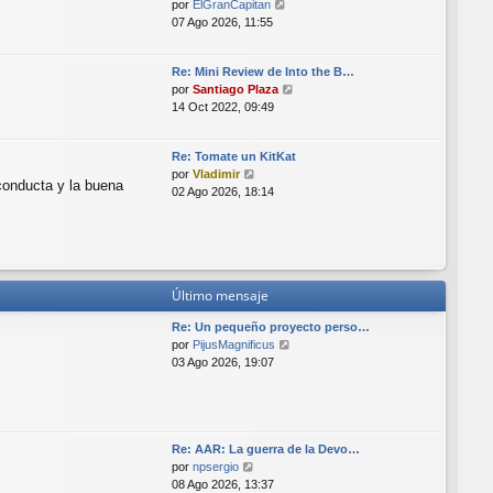
V
i
por
ElGranCapitan
e
m
07 Ago 2026, 11:55
r
o
ú
m
Re: Mini Review de Into the B…
l
e
V
por
Santiago Plaza
t
n
e
14 Oct 2022, 09:49
i
s
r
m
a
ú
o
j
Re: Tomate un KitKat
l
m
e
V
por
Vladimir
t
e
conducta y la buena
e
02 Ago 2026, 18:14
i
n
r
m
s
ú
o
a
l
m
j
t
e
e
i
n
Último mensaje
m
s
o
a
Re: Un pequeño proyecto perso…
m
j
V
por
PijusMagnificus
e
e
e
03 Ago 2026, 19:07
n
r
s
ú
a
l
j
t
e
Re: AAR: La guerra de la Devo…
i
V
por
npsergio
m
e
08 Ago 2026, 13:37
o