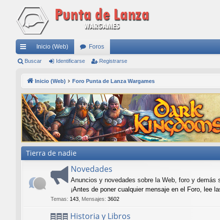
Inicio (Web)
Foros
nl
Buscar
Identificarse
Registrarse
ac
Inicio (Web)
Foro Punta de Lanza Wargames
es
rá
pi
do
s
Tierra de nadie
Novedades
Anuncios y novedades sobre la Web, foro y demás 
¡Antes de poner cualquier mensaje en el Foro, lee la
Temas
:
143
,
Mensajes
:
3602
Historia y Libros