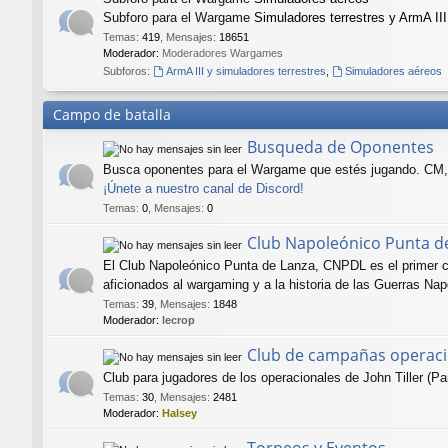
Subforo para el Wargame
Simuladores terrestres y ArmA III
Temas
:
419
,
Mensajes
:
18651
Moderador:
Moderadores Wargames
Subforos:
ArmA III y simuladores terrestres
,
Simuladores aéreos
Campo de batalla
Busqueda de Oponentes
Busca oponentes para el Wargame que estés jugando. CM, 
¡Únete a nuestro canal de Discord!
Temas
:
0
,
Mensajes
:
0
Club Napoleónico Punta d
El Club Napoleónico Punta de Lanza, CNPDL es el primer c
aficionados al wargaming y a la historia de las Guerras Nap
Temas
:
39
,
Mensajes
:
1848
Moderador:
lecrop
Club de campañas operaci
Club para jugadores de los operacionales de John Tiller 
Temas
:
30
,
Mensajes
:
2481
Moderador:
Halsey