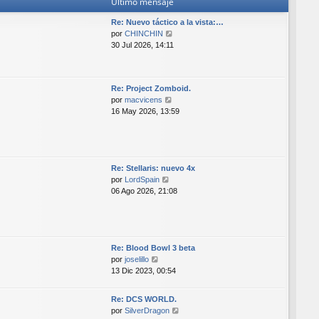
Último mensaje
m
o
Re: Nuevo táctico a la vista:…
m
V
por
CHINCHIN
e
e
30 Jul 2026, 14:11
n
r
s
ú
a
l
j
Re: Project Zomboid.
t
e
V
por
macvicens
i
e
16 May 2026, 13:59
m
r
o
ú
m
l
e
t
n
i
Re: Stellaris: nuevo 4x
s
V
m
por
LordSpain
a
e
o
06 Ago 2026, 21:08
j
r
m
e
ú
e
l
n
t
s
i
a
Re: Blood Bowl 3 beta
V
m
j
por
joselillo
e
o
e
13 Dic 2023, 00:54
r
m
ú
e
Re: DCS WORLD.
l
n
V
por
SilverDragon
t
s