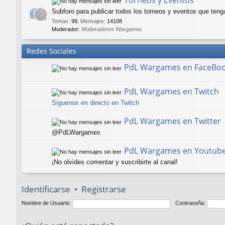
Torneos y Eventos
Subforo para publicar todos los torneos y eventos que teng
Temas
:
99
,
Mensajes
:
14108
Moderador:
Moderadores Wargames
Redes Sociales
PdL Wargames en FaceBo
PdL Wargames en Twitch
Siguenos en directo en Twitch
PdL Wargames en Twitter
@PdLWargames
PdL Wargames en Youtub
¡No olvides comentar y suscribirte al canal!
Identificarse
•
Registrarse
Nombre de Usuario:
Contraseña: