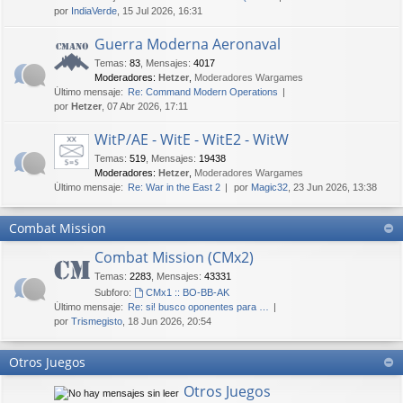
por
IndiaVerde
, 15 Jul 2026, 16:31
Guerra Moderna Aeronaval
Temas
:
83
,
Mensajes
:
4017
Moderadores:
Hetzer
,
Moderadores Wargames
Último mensaje:
Re: Command Modern Operations
por
Hetzer
, 07 Abr 2026, 17:11
WitP/AE - WitE - WitE2 - WitW
Temas
:
519
,
Mensajes
:
19438
Moderadores:
Hetzer
,
Moderadores Wargames
Último mensaje:
Re: War in the East 2
por
Magic32
, 23 Jun 2026, 13:38
Combat Mission
Combat Mission (CMx2)
Temas
:
2283
,
Mensajes
:
43331
Subforo:
CMx1 :: BO-BB-AK
Último mensaje:
Re: si! busco oponentes para …
por
Trismegisto
, 18 Jun 2026, 20:54
Otros Juegos
Otros Juegos