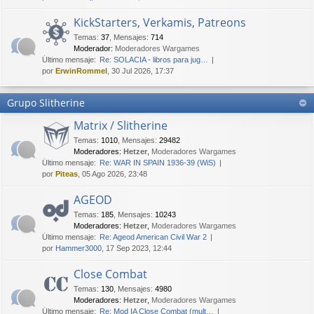
KickStarters, Verkamis, Patreons
Temas
:
37
,
Mensajes
:
714
Moderador:
Moderadores Wargames
Último mensaje:
Re: SOLACIA - libros para jug…
por
ErwinRommel
, 30 Jul 2026, 17:37
Grupo Slitherine
Matrix / Slitherine
Temas
:
1010
,
Mensajes
:
29482
Moderadores:
Hetzer
,
Moderadores Wargames
Último mensaje:
Re: WAR IN SPAIN 1936-39 (WiS)
por
Piteas
, 05 Ago 2026, 23:48
AGEOD
Temas
:
185
,
Mensajes
:
10243
Moderadores:
Hetzer
,
Moderadores Wargames
Último mensaje:
Re: Ageod American Civil War 2
por
Hammer3000
, 17 Sep 2023, 12:44
Close Combat
Temas
:
130
,
Mensajes
:
4980
Moderadores:
Hetzer
,
Moderadores Wargames
Último mensaje:
Re: Mod IA Close Combat (mult…