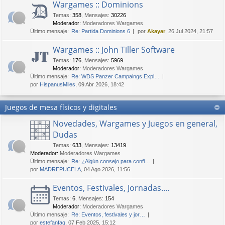
Wargames :: Dominions
Temas
:
358
,
Mensajes
:
30226
Moderador:
Moderadores Wargames
Último mensaje:
Re: Partida Dominions 6
por
Akayar
, 26 Jul 2024, 21:57
Wargames :: John Tiller Software
Temas
:
176
,
Mensajes
:
5969
Moderador:
Moderadores Wargames
Último mensaje:
Re: WDS Panzer Campaings Expl…
por
HispanusMiles
, 09 Abr 2026, 18:42
Juegos de mesa físicos y digitales
Novedades, Wargames y Juegos en general,
Dudas
Temas
:
633
,
Mensajes
:
13419
Moderador:
Moderadores Wargames
Último mensaje:
Re: ¿Algún consejo para confi…
por
MADREPUCELA
, 04 Ago 2026, 11:56
Eventos, Festivales, Jornadas....
Temas
:
6
,
Mensajes
:
154
Moderador:
Moderadores Wargames
Último mensaje:
Re: Eventos, festivales y jor…
por
estefanfaq
, 07 Feb 2025, 15:12