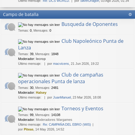
Último mensaje:
Re: DCS WORLD.
por
SilverDragon
, 03 Ago 2026, 01:34
Campo de batalla
Busqueda de Oponentes
Temas
:
0
,
Mensajes
:
0
Club Napoleónico Punta de
Lanza
Temas
:
39
,
Mensajes
:
1848
Moderador:
lecrop
Último mensaje:
por
macvicens
, 21 Jun 2026, 19:22
Club de campañas
operacionales Punta de lanza
Temas
:
30
,
Mensajes
:
2481
Moderador:
Halsey
Último mensaje:
por
JuanManuel
, 23 Mar 2026, 18:08
Torneos y Eventos
Temas
:
99
,
Mensajes
:
14108
Moderador:
Moderadores Wargames
Último mensaje:
Re: CAMPAÑA DEL EBRO (WIS)
por
Piteas
, 14 May 2026, 14:52