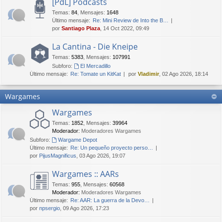
[PdL] Podcasts
Temas
:
84
,
Mensajes
:
1648
Último mensaje:
Re: Mini Review de Into the B…
por
Santiago Plaza
, 14 Oct 2022, 09:49
La Cantina - Die Kneipe
Temas
:
5383
,
Mensajes
:
107991
Subforo:
El Mercadillo
Último mensaje:
Re: Tomate un KitKat
por
Vladimir
, 02 Ago 2026, 18:14
Wargames
Wargames
Temas
:
1852
,
Mensajes
:
39964
Moderador:
Moderadores Wargames
Subforo:
Wargame Depot
Último mensaje:
Re: Un pequeño proyecto perso…
por
PijusMagnificus
, 03 Ago 2026, 19:07
Wargames :: AARs
Temas
:
955
,
Mensajes
:
60568
Moderador:
Moderadores Wargames
Último mensaje:
Re: AAR: La guerra de la Devo…
por
npsergio
, 09 Ago 2026, 17:23