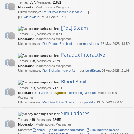
Temas
:
537
,
Mensajes
:
11821
Moderador:
Moderadores Wargames
Último mensaje:
Re: Nuevo táctico a la vista:…
por
CHINCHIN
, 30 Jul 2026, 14:11
[PdL] Steam
Temas
:
521
,
Mensajes
:
15070
Moderador:
Moderadores Wargames
Último mensaje:
Re: Project Zomboid.
por
macvicens
, 16 May 2026, 13:59
Paradox Interactive
Temas
:
128
,
Mensajes
:
7379
Moderador:
Moderadores Wargames
Último mensaje:
Re: Stellaris: nuevo 4x
por
LordSpain
, 06 Ago 2026, 21:08
Blood Bowl
Temas
:
393
,
Mensajes
:
21210
Moderadores:
Lannister
,
Aguelo
,
Dortmund
,
Niessuh
,
Moderadores
Wargames
Último mensaje:
Re: Blood Bowl 3 beta
por
joselillo
, 13 Dic 2023, 00:54
Simuladores
Temas
:
419
,
Mensajes
:
18651
Moderador:
Moderadores Wargames
Subforos:
ArmA III y simuladores terrestres
,
Simuladores aéreos