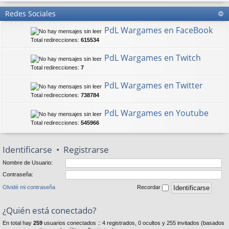
Redes Sociales
PdL Wargames en FaceBook
Total redirecciones:
615534
PdL Wargames en Twitch
Total redirecciones:
7
PdL Wargames en Twitter
Total redirecciones:
738784
PdL Wargames en Youtube
Total redirecciones:
545966
Identificarse
•
Registrarse
Nombre de Usuario:
Contraseña:
Olvidé mi contraseña
Recordar
¿Quién está conectado?
En total hay
259
usuarios conectados :: 4 registrados, 0 ocultos y 255 invitados (basados