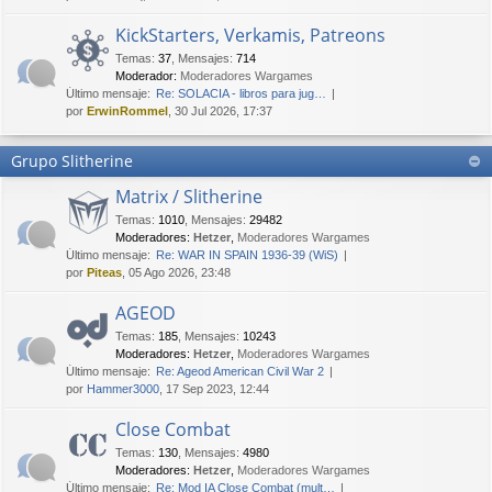
KickStarters, Verkamis, Patreons
Temas
:
37
,
Mensajes
:
714
Moderador:
Moderadores Wargames
Último mensaje:
Re: SOLACIA - libros para jug…
por
ErwinRommel
, 30 Jul 2026, 17:37
Grupo Slitherine
Matrix / Slitherine
Temas
:
1010
,
Mensajes
:
29482
Moderadores:
Hetzer
,
Moderadores Wargames
Último mensaje:
Re: WAR IN SPAIN 1936-39 (WiS)
por
Piteas
, 05 Ago 2026, 23:48
AGEOD
Temas
:
185
,
Mensajes
:
10243
Moderadores:
Hetzer
,
Moderadores Wargames
Último mensaje:
Re: Ageod American Civil War 2
por
Hammer3000
, 17 Sep 2023, 12:44
Close Combat
Temas
:
130
,
Mensajes
:
4980
Moderadores:
Hetzer
,
Moderadores Wargames
Último mensaje:
Re: Mod IA Close Combat (mult…