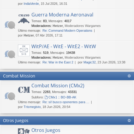
por
IndiaVerde
, 15 Jul 2026, 16:31
Guerra Moderna Aeronaval
Temas
:
83
,
Mensajes
:
4017
Moderadores:
Hetzer
,
Moderadores Wargames
Último mensaje:
Re: Command Modern Operations
por
Hetzer
, 07 Abr 2026, 17:11
WitP/AE - WitE - WitE2 - WitW
Temas
:
519
,
Mensajes
:
19438
Moderadores:
Hetzer
,
Moderadores Wargames
Último mensaje:
Re: War in the East 2
por
Magic32
, 23 Jun 2026, 13:38
Combat Mission
Combat Mission (CMx2)
Temas
:
2283
,
Mensajes
:
43331
Subforo:
CMx1 :: BO-BB-AK
Último mensaje:
Re: si! busco oponentes para …
por
Trismegisto
, 18 Jun 2026, 20:54
Otros Juegos
Otros Juegos