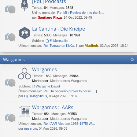
[PdL] Podcasts
Temas
:
84
,
Mensajes
:
1648
Último mensaje:
Re: Mini Review de Into the B…
por
Santiago Plaza
, 14 Oct 2022, 09:49
La Cantina - Die Kneipe
Temas
:
5383
,
Mensajes
:
107991
Subforo:
El Mercadillo
Último mensaje:
Re: Tomate un KitKat
por
Vladimir
, 02 Ago 2026, 18:14
Wargames
Wargames
Temas
:
1852
,
Mensajes
:
39964
Moderador:
Moderadores Wargames
Subforo:
Wargame Depot
Último mensaje:
Re: Un pequeño proyecto perso…
por
PijusMagnificus
, 03 Ago 2026, 19:07
Wargames :: AARs
Temas
:
954
,
Mensajes
:
60553
Moderador:
Moderadores Wargames
Último mensaje:
Re: [AAR Vietnam 1965-1975] W…
por
npsergio
, 04 Ago 2026, 09:03