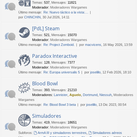
Temas
:
537
,
Mensajes
:
11821
Moderador:
Moderadores Wargames
Último mensaje:
Re: Nuevo táctico a la vista:…
por
CHINCHIN
, 30 Jul 2026, 14:11
[PdL] Steam
Temas
:
521
,
Mensajes
:
15070
Moderador:
Moderadores Wargames
Último mensaje:
Re: Project Zomboid.
por
macvicens
, 16 May 2026, 13:59
Paradox Interactive
Temas
:
128
,
Mensajes
:
7377
Moderador:
Moderadores Wargames
Último mensaje:
Re: Europa universalis 5
por
joselillo
, 12 Feb 2026, 18:10
Blood Bowl
Temas
:
393
,
Mensajes
:
21210
Moderadores:
Lannister
,
Aguelo
,
Dortmund
,
Niessuh
,
Moderadores
Wargames
Último mensaje:
Re: Blood Bowl 3 beta
por
joselillo
, 13 Dic 2023, 00:54
Simuladores
Temas
:
419
,
Mensajes
:
18651
Moderador:
Moderadores Wargames
Subforos:
ArmA III y simuladores terrestres
,
Simuladores aéreos