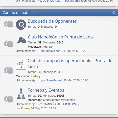
Último mensaje:
Re: DCS WORLD.
por
SilverDragon
, 03 Ago 2026, 01:34
Campo de batalla
Busqueda de Oponentes
Temas
:
0
,
Mensajes
:
0
Club Napoleónico Punta de Lanza
Temas
:
39
,
Mensajes
:
1848
Moderador:
lecrop
Último mensaje:
por
macvicens
, 21 Jun 2026, 19:22
Club de campañas operacionales Punta de
lanza
Temas
:
30
,
Mensajes
:
2481
Moderador:
Halsey
Último mensaje:
por
JuanManuel
, 23 Mar 2026, 18:08
Torneos y Eventos
Temas
:
99
,
Mensajes
:
14108
Moderador:
Moderadores Wargames
Último mensaje:
Re: CAMPAÑA DEL EBRO (WIS)
por
Piteas
, 14 May 2026, 14:52