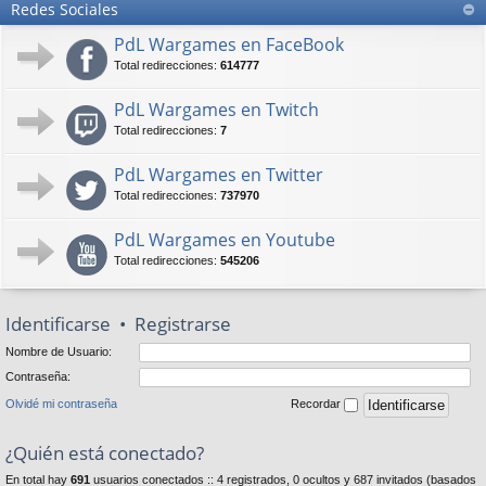
Redes Sociales
PdL Wargames en FaceBook
Total redirecciones:
614777
PdL Wargames en Twitch
Total redirecciones:
7
PdL Wargames en Twitter
Total redirecciones:
737970
PdL Wargames en Youtube
Total redirecciones:
545206
Identificarse
•
Registrarse
Nombre de Usuario:
Contraseña:
Olvidé mi contraseña
Recordar
¿Quién está conectado?
En total hay
691
usuarios conectados :: 4 registrados, 0 ocultos y 687 invitados (basados