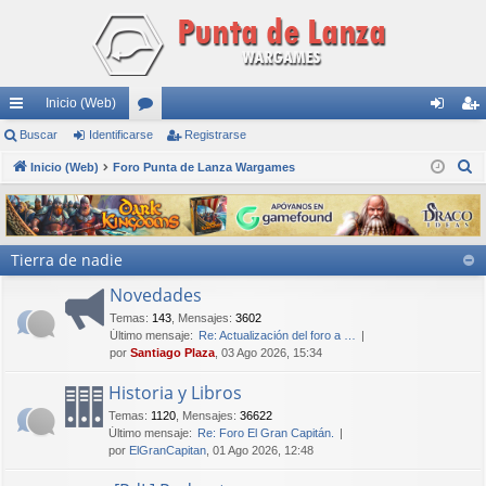
Inicio (Web)
nl
Buscar
Identificarse
or
Registrarse
de
eg
B
ac
Inicio (Web)
Foro Punta de Lanza Wargames
os
nti
ist
u
es
fic
ra
s
rá
ar
rs
c
Tierra de nadie
a
pi
se
e
r
Novedades
do
Temas
:
143
,
Mensajes
:
3602
s
Último mensaje:
Re: Actualización del foro a …
por
Santiago Plaza
, 03 Ago 2026, 15:34
Historia y Libros
Temas
:
1120
,
Mensajes
:
36622
Último mensaje:
Re: Foro El Gran Capitán.
por
ElGranCapitan
, 01 Ago 2026, 12:48