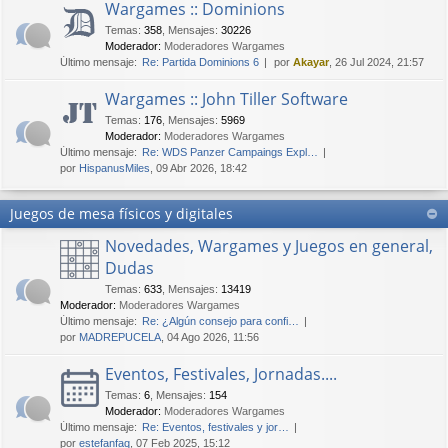
Wargames :: Dominions
Temas
:
358
,
Mensajes
:
30226
Moderador:
Moderadores Wargames
Último mensaje:
Re: Partida Dominions 6
por
Akayar
, 26 Jul 2024, 21:57
Wargames :: John Tiller Software
Temas
:
176
,
Mensajes
:
5969
Moderador:
Moderadores Wargames
Último mensaje:
Re: WDS Panzer Campaings Expl…
por
HispanusMiles
, 09 Abr 2026, 18:42
Juegos de mesa físicos y digitales
Novedades, Wargames y Juegos en general,
Dudas
Temas
:
633
,
Mensajes
:
13419
Moderador:
Moderadores Wargames
Último mensaje:
Re: ¿Algún consejo para confi…
por
MADREPUCELA
, 04 Ago 2026, 11:56
Eventos, Festivales, Jornadas....
Temas
:
6
,
Mensajes
:
154
Moderador:
Moderadores Wargames
Último mensaje:
Re: Eventos, festivales y jor…
por
estefanfaq
, 07 Feb 2025, 15:12