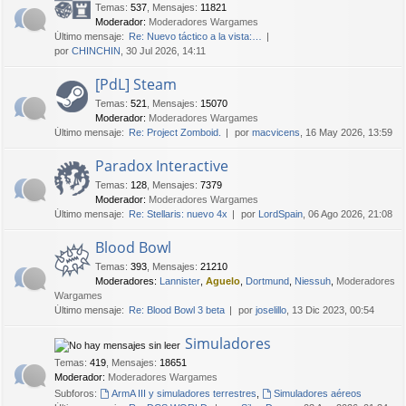
Temas
:
537
,
Mensajes
:
11821
Moderador:
Moderadores Wargames
Último mensaje:
Re: Nuevo táctico a la vista:…
por
CHINCHIN
, 30 Jul 2026, 14:11
[PdL] Steam
Temas
:
521
,
Mensajes
:
15070
Moderador:
Moderadores Wargames
Último mensaje:
Re: Project Zomboid.
por
macvicens
, 16 May 2026, 13:59
Paradox Interactive
Temas
:
128
,
Mensajes
:
7379
Moderador:
Moderadores Wargames
Último mensaje:
Re: Stellaris: nuevo 4x
por
LordSpain
, 06 Ago 2026, 21:08
Blood Bowl
Temas
:
393
,
Mensajes
:
21210
Moderadores:
Lannister
,
Aguelo
,
Dortmund
,
Niessuh
,
Moderadores
Wargames
Último mensaje:
Re: Blood Bowl 3 beta
por
joselillo
, 13 Dic 2023, 00:54
Simuladores
Temas
:
419
,
Mensajes
:
18651
Moderador:
Moderadores Wargames
Subforos:
ArmA III y simuladores terrestres
,
Simuladores aéreos