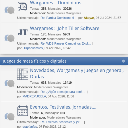
Wargames :: Dominions
Temas
:
358
,
Mensajes
:
30226
Moderador:
Moderadores Wargames
Último mensaje:
Re: Partida Dominions 6
por
Akayar
, 26 Jul 2024, 21:57
Wargames :: John Tiller Software
Temas
:
176
,
Mensajes
:
5969
Moderador:
Moderadores Wargames
Último mensaje:
Re: WDS Panzer Campaings Expl…
por
HispanusMiles
, 09 Abr 2026, 18:42
Juegos de mesa físicos y digitales
Novedades, Wargames y Juegos en general,
Dudas
Temas
:
633
,
Mensajes
:
13419
Moderador:
Moderadores Wargames
Último mensaje:
Re: ¿Algún consejo para confi…
por
MADREPUCELA
, 04 Ago 2026, 11:56
Eventos, Festivales, Jornadas....
Temas
:
6
,
Mensajes
:
154
Moderador:
Moderadores Wargames
Último mensaje:
Re: Eventos, festivales y jor…
por
estefanfaq
, 07 Feb 2025, 15:12