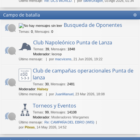
Último mensaje:
Re: DCS WORLD.
por
SilverDragon
, 03 Ago 2026, 01:34
Campo de batalla
Busqueda de Oponentes
Temas
:
0
,
Mensajes
:
0
Club Napoleónico Punta de Lanza
Temas
:
39
,
Mensajes
:
1848
Moderador:
lecrop
Último mensaje:
por
macvicens
, 21 Jun 2026, 19:22
Club de campañas operacionales Punta de
lanza
Temas
:
30
,
Mensajes
:
2481
Moderador:
Halsey
Último mensaje:
por
JuanManuel
, 23 Mar 2026, 18:08
Torneos y Eventos
Temas
:
99
,
Mensajes
:
14108
Moderador:
Moderadores Wargames
Último mensaje:
Re: CAMPAÑA DEL EBRO (WIS)
por
Piteas
, 14 May 2026, 14:52