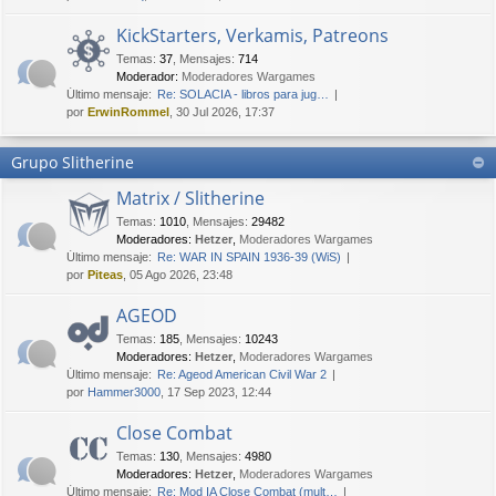
KickStarters, Verkamis, Patreons
Temas
:
37
,
Mensajes
:
714
Moderador:
Moderadores Wargames
Último mensaje:
Re: SOLACIA - libros para jug…
por
ErwinRommel
, 30 Jul 2026, 17:37
Grupo Slitherine
Matrix / Slitherine
Temas
:
1010
,
Mensajes
:
29482
Moderadores:
Hetzer
,
Moderadores Wargames
Último mensaje:
Re: WAR IN SPAIN 1936-39 (WiS)
por
Piteas
, 05 Ago 2026, 23:48
AGEOD
Temas
:
185
,
Mensajes
:
10243
Moderadores:
Hetzer
,
Moderadores Wargames
Último mensaje:
Re: Ageod American Civil War 2
por
Hammer3000
, 17 Sep 2023, 12:44
Close Combat
Temas
:
130
,
Mensajes
:
4980
Moderadores:
Hetzer
,
Moderadores Wargames
Último mensaje:
Re: Mod IA Close Combat (mult…