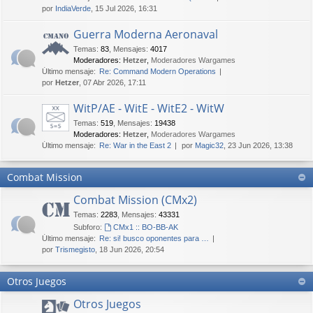
por
IndiaVerde
, 15 Jul 2026, 16:31
Guerra Moderna Aeronaval
Temas
:
83
,
Mensajes
:
4017
Moderadores:
Hetzer
,
Moderadores Wargames
Último mensaje:
Re: Command Modern Operations
por
Hetzer
, 07 Abr 2026, 17:11
WitP/AE - WitE - WitE2 - WitW
Temas
:
519
,
Mensajes
:
19438
Moderadores:
Hetzer
,
Moderadores Wargames
Último mensaje:
Re: War in the East 2
por
Magic32
, 23 Jun 2026, 13:38
Combat Mission
Combat Mission (CMx2)
Temas
:
2283
,
Mensajes
:
43331
Subforo:
CMx1 :: BO-BB-AK
Último mensaje:
Re: si! busco oponentes para …
por
Trismegisto
, 18 Jun 2026, 20:54
Otros Juegos
Otros Juegos