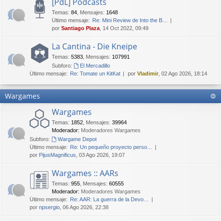
[PdL] Podcasts
Temas
:
84
,
Mensajes
:
1648
Último mensaje:
Re: Mini Review de Into the B…
por
Santiago Plaza
, 14 Oct 2022, 09:49
La Cantina - Die Kneipe
Temas
:
5383
,
Mensajes
:
107991
Subforo:
El Mercadillo
Último mensaje:
Re: Tomate un KitKat
por
Vladimir
, 02 Ago 2026, 18:14
Wargames
Wargames
Temas
:
1852
,
Mensajes
:
39964
Moderador:
Moderadores Wargames
Subforo:
Wargame Depot
Último mensaje:
Re: Un pequeño proyecto perso…
por
PijusMagnificus
, 03 Ago 2026, 19:07
Wargames :: AARs
Temas
:
955
,
Mensajes
:
60555
Moderador:
Moderadores Wargames
Último mensaje:
Re: AAR: La guerra de la Devo…
por
npsergio
, 06 Ago 2026, 22:38