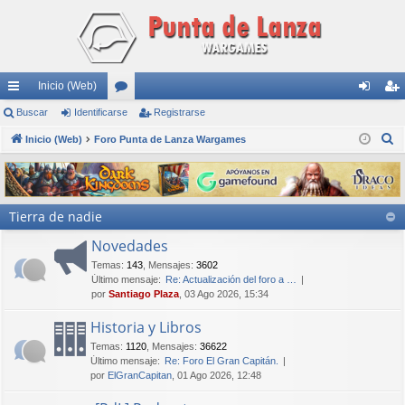
Inicio (Web)
nl
Buscar
Identificarse
or
Registrarse
de
eg
B
ac
Inicio (Web)
Foro Punta de Lanza Wargames
os
nti
ist
u
es
fic
ra
s
rá
ar
rs
c
Tierra de nadie
a
pi
se
e
r
Novedades
do
Temas
:
143
,
Mensajes
:
3602
s
Último mensaje:
Re: Actualización del foro a …
por
Santiago Plaza
, 03 Ago 2026, 15:34
Historia y Libros
Temas
:
1120
,
Mensajes
:
36622
Último mensaje:
Re: Foro El Gran Capitán.
por
ElGranCapitan
, 01 Ago 2026, 12:48