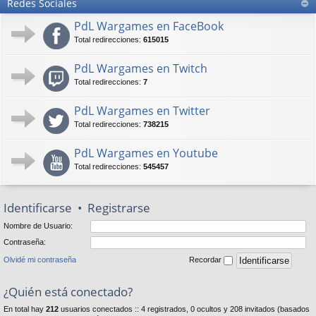
Redes Sociales
PdL Wargames en FaceBook
Total redirecciones:
615015
PdL Wargames en Twitch
Total redirecciones:
7
PdL Wargames en Twitter
Total redirecciones:
738215
PdL Wargames en Youtube
Total redirecciones:
545457
Identificarse
•
Registrarse
Nombre de Usuario:
Contraseña:
Olvidé mi contraseña
Recordar
¿Quién está conectado?
En total hay
212
usuarios conectados :: 4 registrados, 0 ocultos y 208 invitados (basados