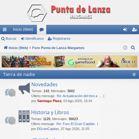
Inicio (Web)
nl
Buscar
Identificarse
or
Registrarse
de
eg
B
ac
Inicio (Web)
Foro Punta de Lanza Wargames
os
nti
ist
u
es
fic
ra
s
rá
ar
rs
c
Tierra de nadie
a
pi
se
e
r
Novedades
do
Temas
:
143
,
Mensajes
:
3602
s
Último mensaje:
Re: Actualización del foro a …
por
Santiago Plaza
, 03 Ago 2026, 15:34
Historia y Libros
Temas
:
1120
,
Mensajes
:
36623
Último mensaje:
Re: Foro El Gran Capitán.
por
ElGranCapitan
, 07 Ago 2026, 11:55