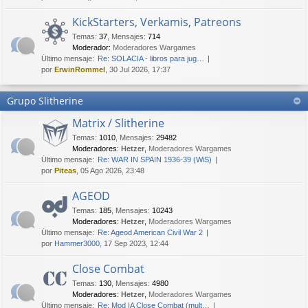
KickStarters, Verkamis, Patreons
Temas
:
37
,
Mensajes
:
714
Moderador:
Moderadores Wargames
Último mensaje:
Re: SOLACIA - libros para jug…
por
ErwinRommel
, 30 Jul 2026, 17:37
Grupo Slitherine
Matrix / Slitherine
Temas
:
1010
,
Mensajes
:
29482
Moderadores:
Hetzer
,
Moderadores Wargames
Último mensaje:
Re: WAR IN SPAIN 1936-39 (WiS)
por
Piteas
, 05 Ago 2026, 23:48
AGEOD
Temas
:
185
,
Mensajes
:
10243
Moderadores:
Hetzer
,
Moderadores Wargames
Último mensaje:
Re: Ageod American Civil War 2
por
Hammer3000
, 17 Sep 2023, 12:44
Close Combat
Temas
:
130
,
Mensajes
:
4980
Moderadores:
Hetzer
,
Moderadores Wargames
Último mensaje:
Re: Mod IA Close Combat (mult…