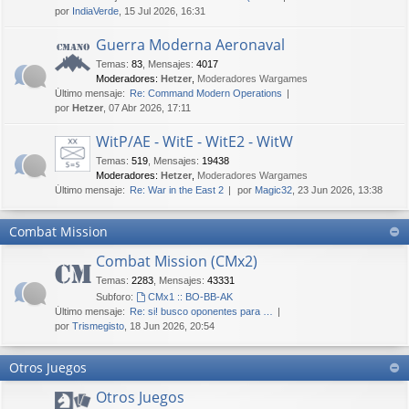
por
IndiaVerde
, 15 Jul 2026, 16:31
Guerra Moderna Aeronaval
Temas
:
83
,
Mensajes
:
4017
Moderadores:
Hetzer
,
Moderadores Wargames
Último mensaje:
Re: Command Modern Operations
por
Hetzer
, 07 Abr 2026, 17:11
WitP/AE - WitE - WitE2 - WitW
Temas
:
519
,
Mensajes
:
19438
Moderadores:
Hetzer
,
Moderadores Wargames
Último mensaje:
Re: War in the East 2
por
Magic32
, 23 Jun 2026, 13:38
Combat Mission
Combat Mission (CMx2)
Temas
:
2283
,
Mensajes
:
43331
Subforo:
CMx1 :: BO-BB-AK
Último mensaje:
Re: si! busco oponentes para …
por
Trismegisto
, 18 Jun 2026, 20:54
Otros Juegos
Otros Juegos