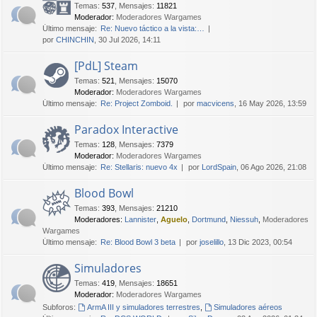
Temas
:
537
,
Mensajes
:
11821
Moderador:
Moderadores Wargames
Último mensaje:
Re: Nuevo táctico a la vista:…
por
CHINCHIN
, 30 Jul 2026, 14:11
[PdL] Steam
Temas
:
521
,
Mensajes
:
15070
Moderador:
Moderadores Wargames
Último mensaje:
Re: Project Zomboid.
por
macvicens
, 16 May 2026, 13:59
Paradox Interactive
Temas
:
128
,
Mensajes
:
7379
Moderador:
Moderadores Wargames
Último mensaje:
Re: Stellaris: nuevo 4x
por
LordSpain
, 06 Ago 2026, 21:08
Blood Bowl
Temas
:
393
,
Mensajes
:
21210
Moderadores:
Lannister
,
Aguelo
,
Dortmund
,
Niessuh
,
Moderadores
Wargames
Último mensaje:
Re: Blood Bowl 3 beta
por
joselillo
, 13 Dic 2023, 00:54
Simuladores
Temas
:
419
,
Mensajes
:
18651
Moderador:
Moderadores Wargames
Subforos:
ArmA III y simuladores terrestres
,
Simuladores aéreos