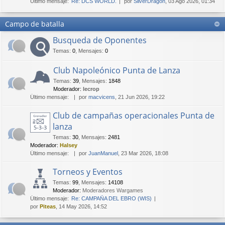
Último mensaje:
Re: DCS WORLD.
por
SilverDragon
, 03 Ago 2026, 01:34
Campo de batalla
Busqueda de Oponentes
Temas
:
0
,
Mensajes
:
0
Club Napoleónico Punta de Lanza
Temas
:
39
,
Mensajes
:
1848
Moderador:
lecrop
Último mensaje:
por
macvicens
, 21 Jun 2026, 19:22
Club de campañas operacionales Punta de
lanza
Temas
:
30
,
Mensajes
:
2481
Moderador:
Halsey
Último mensaje:
por
JuanManuel
, 23 Mar 2026, 18:08
Torneos y Eventos
Temas
:
99
,
Mensajes
:
14108
Moderador:
Moderadores Wargames
Último mensaje:
Re: CAMPAÑA DEL EBRO (WIS)
por
Piteas
, 14 May 2026, 14:52