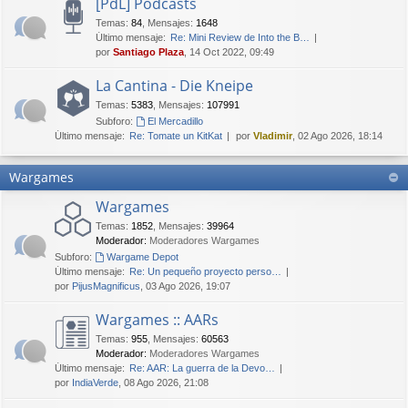
[PdL] Podcasts
Temas
:
84
,
Mensajes
:
1648
Último mensaje:
Re: Mini Review de Into the B…
por
Santiago Plaza
, 14 Oct 2022, 09:49
La Cantina - Die Kneipe
Temas
:
5383
,
Mensajes
:
107991
Subforo:
El Mercadillo
Último mensaje:
Re: Tomate un KitKat
por
Vladimir
, 02 Ago 2026, 18:14
Wargames
Wargames
Temas
:
1852
,
Mensajes
:
39964
Moderador:
Moderadores Wargames
Subforo:
Wargame Depot
Último mensaje:
Re: Un pequeño proyecto perso…
por
PijusMagnificus
, 03 Ago 2026, 19:07
Wargames :: AARs
Temas
:
955
,
Mensajes
:
60563
Moderador:
Moderadores Wargames
Último mensaje:
Re: AAR: La guerra de la Devo…
por
IndiaVerde
, 08 Ago 2026, 21:08