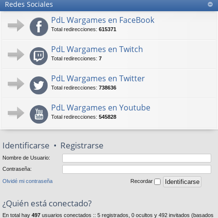
Redes Sociales
PdL Wargames en FaceBook
Total redirecciones:
615371
PdL Wargames en Twitch
Total redirecciones:
7
PdL Wargames en Twitter
Total redirecciones:
738636
PdL Wargames en Youtube
Total redirecciones:
545828
Identificarse
•
Registrarse
Nombre de Usuario:
Contraseña:
Olvidé mi contraseña
Recordar
¿Quién está conectado?
En total hay
497
usuarios conectados :: 5 registrados, 0 ocultos y 492 invitados (basados