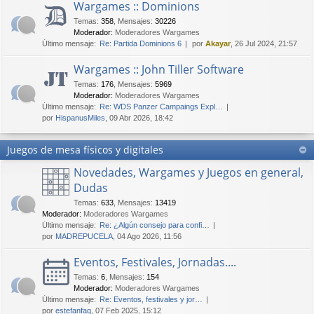
Wargames :: Dominions
Temas
:
358
,
Mensajes
:
30226
Moderador:
Moderadores Wargames
Último mensaje:
Re: Partida Dominions 6
por
Akayar
, 26 Jul 2024, 21:57
Wargames :: John Tiller Software
Temas
:
176
,
Mensajes
:
5969
Moderador:
Moderadores Wargames
Último mensaje:
Re: WDS Panzer Campaings Expl…
por
HispanusMiles
, 09 Abr 2026, 18:42
Juegos de mesa físicos y digitales
Novedades, Wargames y Juegos en general,
Dudas
Temas
:
633
,
Mensajes
:
13419
Moderador:
Moderadores Wargames
Último mensaje:
Re: ¿Algún consejo para confi…
por
MADREPUCELA
, 04 Ago 2026, 11:56
Eventos, Festivales, Jornadas....
Temas
:
6
,
Mensajes
:
154
Moderador:
Moderadores Wargames
Último mensaje:
Re: Eventos, festivales y jor…
por
estefanfaq
, 07 Feb 2025, 15:12