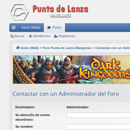
Inicio (Web)
Foros
nl
Buscar
Identificarse
Registrarse
ac
Inicio (Web)
Foro Punta de Lanza Wargames
Contactar con un Admi
es
rá
pi
do
s
Contactar con un Administrador del Foro
Destinatario:
Administrador
Su dirección de correo
electrónico:
Su nombre: