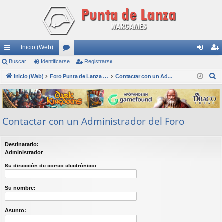
Inicio (Web)
nl
Buscar
Identificarse
or
Registrarse
de
eg
B
ac
Inicio (Web)
os
Foro Punta de Lanza Wargames
Contactar con un Administrador del Foro
nti
ist
u
es
fic
ra
s
rá
ar
rs
c
Contactar con un Administrador del Foro
a
pi
se
e
r
do
Destinatario:
s
Administrador
Su dirección de correo electrónico:
Su nombre:
Asunto: