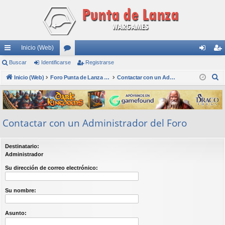
Inicio (Web)
nl
Buscar
Identificarse
or
Registrarse
de
eg
B
ac
Inicio (Web)
os
Foro Punta de Lanza Wargames
Contactar con un Administrador del Foro
nti
ist
u
es
fic
ra
s
rá
ar
rs
c
Contactar con un Administrador del Foro
a
pi
se
e
r
do
Destinatario:
s
Administrador
Su dirección de correo electrónico:
Su nombre:
Asunto: