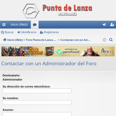
Inicio (Web)
nl
Buscar
Identificarse
or
Registrarse
de
eg
B
ac
Inicio (Web)
os
Foro Punta de Lanza Wargames
Contactar con un Administrador del Foro
nti
ist
u
es
fic
ra
s
rá
ar
rs
c
Contactar con un Administrador del Foro
a
pi
se
e
r
do
Destinatario:
s
Administrador
Su dirección de correo electrónico:
Su nombre:
Asunto: