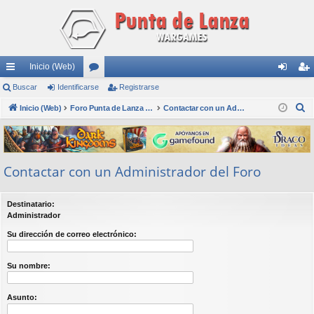
Inicio (Web)
nl
Buscar
Identificarse
or
Registrarse
de
eg
B
ac
Inicio (Web)
os
Foro Punta de Lanza Wargames
Contactar con un Administrador del Foro
nti
ist
u
es
fic
ra
s
rá
ar
rs
c
Contactar con un Administrador del Foro
a
pi
se
e
r
do
Destinatario:
s
Administrador
Su dirección de correo electrónico:
Su nombre:
Asunto: