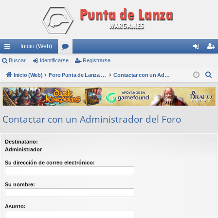
Inicio (Web)
nl
Buscar
Identificarse
or
Registrarse
de
eg
B
ac
Inicio (Web)
os
Foro Punta de Lanza Wargames
Contactar con un Administrador del Foro
nti
ist
u
es
fic
ra
s
rá
ar
rs
c
Contactar con un Administrador del Foro
a
pi
se
e
r
do
Destinatario:
s
Administrador
Su dirección de correo electrónico:
Su nombre:
Asunto: