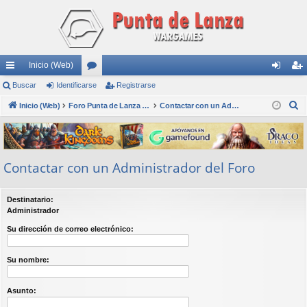
Inicio (Web)
nl
Buscar
Identificarse
or
Registrarse
de
eg
B
ac
Inicio (Web)
os
Foro Punta de Lanza Wargames
Contactar con un Administrador del Foro
nti
ist
u
es
fic
ra
s
rá
ar
rs
c
Contactar con un Administrador del Foro
a
pi
se
e
r
do
Destinatario:
s
Administrador
Su dirección de correo electrónico:
Su nombre:
Asunto: