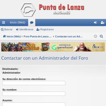
Inicio (Web)
nl
Buscar
Identificarse
or
Registrarse
de
eg
B
ac
Inicio (Web)
os
Foro Punta de Lanza Wargames
Contactar con un Administrador del Foro
nti
ist
u
es
fic
ra
s
rá
ar
rs
c
Contactar con un Administrador del Foro
a
pi
se
e
r
do
Destinatario:
s
Administrador
Su dirección de correo electrónico:
Su nombre:
Asunto: