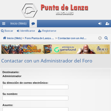
Inicio (Web)
nl
Buscar
Identificarse
or
Registrarse
de
eg
B
ac
Inicio (Web)
os
Foro Punta de Lanza Wargames
Contactar con un Administrador del Foro
nti
ist
u
es
fic
ra
s
rá
ar
rs
c
Contactar con un Administrador del Foro
a
pi
se
e
r
do
Destinatario:
s
Administrador
Su dirección de correo electrónico:
Su nombre:
Asunto: