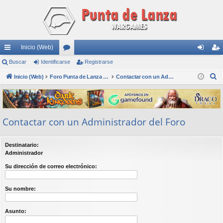
Inicio (Web)
nl
Buscar
Identificarse
or
Registrarse
de
eg
B
ac
Inicio (Web)
os
Foro Punta de Lanza Wargames
Contactar con un Administrador del Foro
nti
ist
u
es
fic
ra
s
rá
ar
rs
c
Contactar con un Administrador del Foro
a
pi
se
e
r
do
Destinatario:
s
Administrador
Su dirección de correo electrónico:
Su nombre:
Asunto: