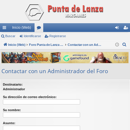
Inicio (Web)
nl
Buscar
Identificarse
or
Registrarse
de
eg
B
ac
Inicio (Web)
os
Foro Punta de Lanza Wargames
Contactar con un Administrador del Foro
nti
ist
u
es
fic
ra
s
rá
ar
rs
c
Contactar con un Administrador del Foro
a
pi
se
e
r
do
Destinatario:
s
Administrador
Su dirección de correo electrónico:
Su nombre:
Asunto: