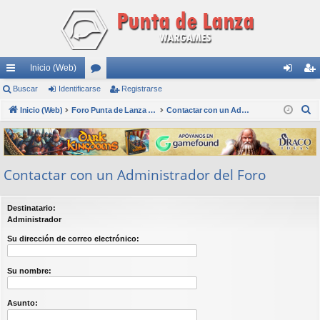
Inicio (Web)
nl
Buscar
Identificarse
or
Registrarse
de
eg
B
ac
Inicio (Web)
os
Foro Punta de Lanza Wargames
Contactar con un Administrador del Foro
nti
ist
u
es
fic
ra
s
rá
ar
rs
c
Contactar con un Administrador del Foro
a
pi
se
e
r
do
Destinatario:
s
Administrador
Su dirección de correo electrónico:
Su nombre:
Asunto: