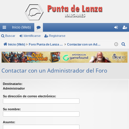
Inicio (Web)
nl
Buscar
Identificarse
or
Registrarse
de
eg
B
ac
Inicio (Web)
os
Foro Punta de Lanza Wargames
Contactar con un Administrador del Foro
nti
ist
u
es
fic
ra
s
rá
ar
rs
c
Contactar con un Administrador del Foro
a
pi
se
e
r
do
Destinatario:
s
Administrador
Su dirección de correo electrónico:
Su nombre:
Asunto: