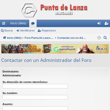
Inicio (Web)
nl
Buscar
Identificarse
or
Registrarse
de
eg
B
ac
Inicio (Web)
os
Foro Punta de Lanza Wargames
Contactar con un Administrador del Foro
nti
ist
u
es
fic
ra
s
rá
ar
rs
c
Contactar con un Administrador del Foro
a
pi
se
e
r
do
Destinatario:
s
Administrador
Su dirección de correo electrónico:
Su nombre:
Asunto: