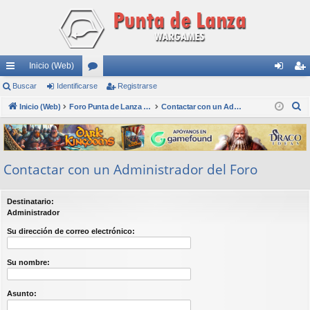
Inicio (Web)
nl
Buscar
Identificarse
or
Registrarse
de
eg
B
ac
Inicio (Web)
os
Foro Punta de Lanza Wargames
Contactar con un Administrador del Foro
nti
ist
u
es
fic
ra
s
rá
ar
rs
c
Contactar con un Administrador del Foro
a
pi
se
e
r
do
Destinatario:
s
Administrador
Su dirección de correo electrónico:
Su nombre:
Asunto: