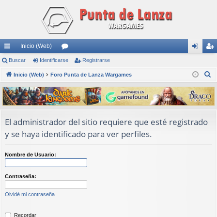
Inicio (Web)
nl
Buscar
Identificarse
or
Registrarse
de
eg
B
ac
Inicio (Web)
Foro Punta de Lanza Wargames
os
nti
ist
u
es
fic
ra
s
rá
ar
rs
c
a
pi
se
e
El administrador del sitio requiere que esté registrado
r
y se haya identificado para ver perfiles.
do
s
Nombre de Usuario:
Contraseña:
Olvidé mi contraseña
Recordar