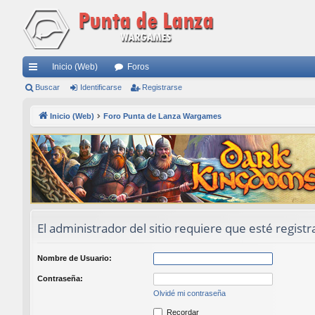
Inicio (Web)
Foros
nl
Buscar
Identificarse
Registrarse
ac
Inicio (Web)
Foro Punta de Lanza Wargames
es
rá
pi
do
s
El administrador del sitio requiere que esté registr
Nombre de Usuario:
Contraseña:
Olvidé mi contraseña
Recordar