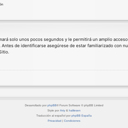
ión
omará solo unos pocos segundos y le permitirá un amplio acceso
. Antes de identificarse asegúrese de estar familiarizado con nu
itio.
Desarrollado por
phpBB
® Forum Software © phpBB Limited
Style por
Arty
&
halilesen
Traducción al español por
phpBB España
Privacidad
|
Condiciones