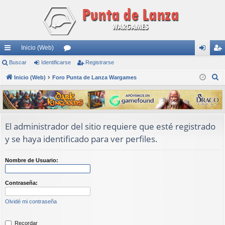
Inicio (Web)
nl
Buscar
Identificarse
or
Registrarse
de
eg
B
ac
Inicio (Web)
Foro Punta de Lanza Wargames
os
nti
ist
u
es
fic
ra
s
rá
ar
rs
c
a
pi
se
e
El administrador del sitio requiere que esté registrado
r
y se haya identificado para ver perfiles.
do
s
Nombre de Usuario:
Contraseña:
Olvidé mi contraseña
Recordar