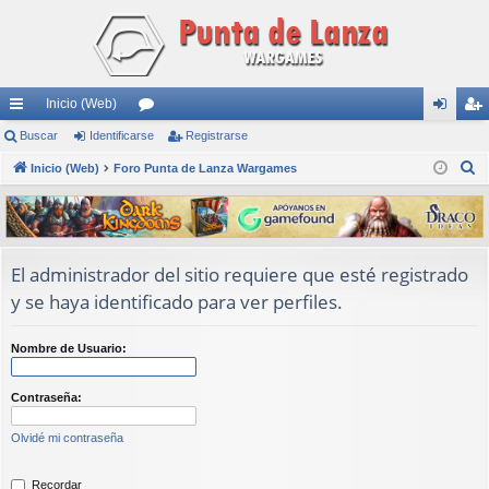
Inicio (Web)
nl
Buscar
Identificarse
or
Registrarse
de
eg
B
ac
Inicio (Web)
Foro Punta de Lanza Wargames
os
nti
ist
u
es
fic
ra
s
rá
ar
rs
c
a
pi
se
e
El administrador del sitio requiere que esté registrado
r
y se haya identificado para ver perfiles.
do
s
Nombre de Usuario:
Contraseña:
Olvidé mi contraseña
Recordar