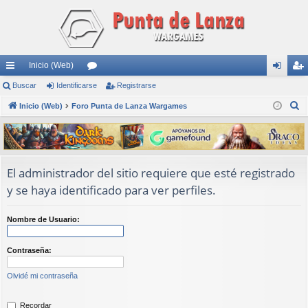
Inicio (Web)
nl
Buscar
Identificarse
or
Registrarse
de
eg
B
ac
Inicio (Web)
Foro Punta de Lanza Wargames
os
nti
ist
u
es
fic
ra
s
rá
ar
rs
c
a
pi
se
e
El administrador del sitio requiere que esté registrado
r
y se haya identificado para ver perfiles.
do
s
Nombre de Usuario:
Contraseña:
Olvidé mi contraseña
Recordar