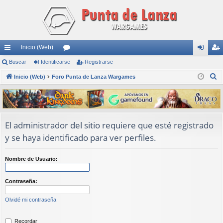
Inicio (Web)
nl
Buscar
Identificarse
or
Registrarse
de
eg
B
ac
Inicio (Web)
Foro Punta de Lanza Wargames
os
nti
ist
u
es
fic
ra
s
rá
ar
rs
c
a
pi
se
e
El administrador del sitio requiere que esté registrado
r
y se haya identificado para ver perfiles.
do
s
Nombre de Usuario:
Contraseña:
Olvidé mi contraseña
Recordar