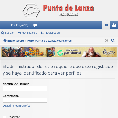
Inicio (Web)
nl
Buscar
Identificarse
or
Registrarse
de
eg
B
ac
Inicio (Web)
Foro Punta de Lanza Wargames
os
nti
ist
u
es
fic
ra
s
rá
ar
rs
c
a
pi
se
e
El administrador del sitio requiere que esté registrado
r
y se haya identificado para ver perfiles.
do
s
Nombre de Usuario:
Contraseña:
Olvidé mi contraseña
Recordar