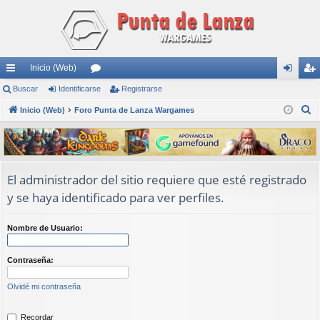
Inicio (Web)
nl
Buscar
Identificarse
or
Registrarse
de
eg
B
ac
Inicio (Web)
Foro Punta de Lanza Wargames
os
nti
ist
u
es
fic
ra
s
rá
ar
rs
c
a
pi
se
e
El administrador del sitio requiere que esté registrado
r
y se haya identificado para ver perfiles.
do
s
Nombre de Usuario:
Contraseña:
Olvidé mi contraseña
Recordar