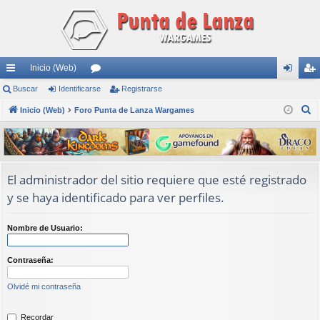
Inicio (Web)
nl
Buscar
Identificarse
or
Registrarse
de
eg
B
ac
Inicio (Web)
Foro Punta de Lanza Wargames
os
nti
ist
u
es
fic
ra
s
rá
ar
rs
c
a
pi
se
e
El administrador del sitio requiere que esté registrado
r
y se haya identificado para ver perfiles.
do
s
Nombre de Usuario:
Contraseña:
Olvidé mi contraseña
Recordar