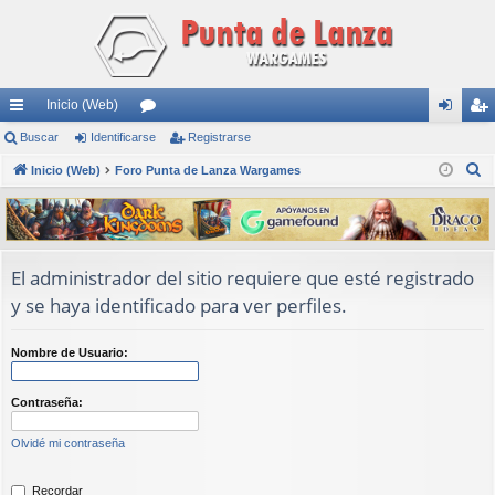
Inicio (Web)
nl
Buscar
Identificarse
or
Registrarse
de
eg
B
ac
Inicio (Web)
Foro Punta de Lanza Wargames
os
nti
ist
u
es
fic
ra
s
rá
ar
rs
c
a
pi
se
e
El administrador del sitio requiere que esté registrado
r
y se haya identificado para ver perfiles.
do
s
Nombre de Usuario:
Contraseña:
Olvidé mi contraseña
Recordar