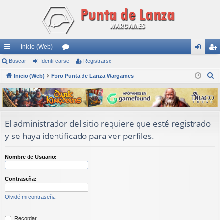
Inicio (Web)
nl
Buscar
Identificarse
or
Registrarse
de
eg
B
ac
Inicio (Web)
Foro Punta de Lanza Wargames
os
nti
ist
u
es
fic
ra
s
rá
ar
rs
c
a
pi
se
e
El administrador del sitio requiere que esté registrado
r
y se haya identificado para ver perfiles.
do
s
Nombre de Usuario:
Contraseña:
Olvidé mi contraseña
Recordar