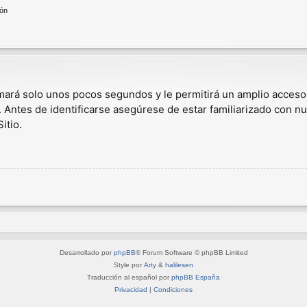
ión
omará solo unos pocos segundos y le permitirá un amplio acceso
. Antes de identificarse asegúrese de estar familiarizado con nu
itio.
Desarrollado por
phpBB
® Forum Software © phpBB Limited
Style por
Arty
&
halilesen
Traducción al español por
phpBB España
Privacidad
|
Condiciones