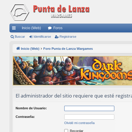
Inicio (Web)
Foros
nl
Buscar
Identificarse
Registrarse
ac
Inicio (Web)
Foro Punta de Lanza Wargames
es
rá
pi
do
s
El administrador del sitio requiere que esté registr
Nombre de Usuario:
Contraseña:
Olvidé mi contraseña
Recordar