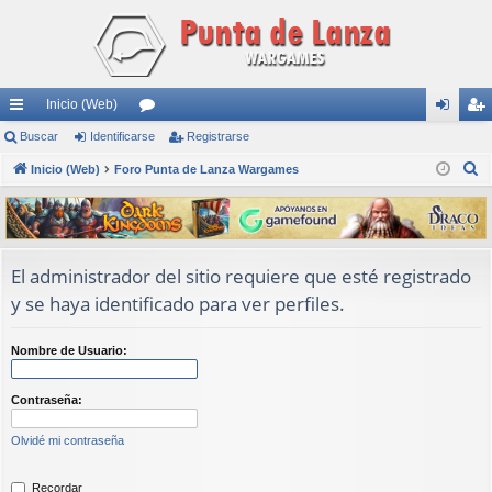
Inicio (Web)
nl
Buscar
Identificarse
or
Registrarse
de
eg
B
ac
Inicio (Web)
Foro Punta de Lanza Wargames
os
nti
ist
u
es
fic
ra
s
rá
ar
rs
c
a
pi
se
e
El administrador del sitio requiere que esté registrado
r
y se haya identificado para ver perfiles.
do
s
Nombre de Usuario:
Contraseña:
Olvidé mi contraseña
Recordar