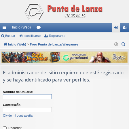
Inicio (Web)
nl
Buscar
Identificarse
or
Registrarse
de
eg
B
ac
Inicio (Web)
Foro Punta de Lanza Wargames
os
nti
ist
u
es
fic
ra
s
rá
ar
rs
c
a
pi
se
e
El administrador del sitio requiere que esté registrado
r
y se haya identificado para ver perfiles.
do
s
Nombre de Usuario:
Contraseña:
Olvidé mi contraseña
Recordar