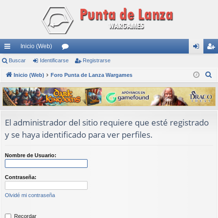
Inicio (Web)
nl
Buscar
Identificarse
or
Registrarse
de
eg
B
ac
Inicio (Web)
Foro Punta de Lanza Wargames
os
nti
ist
u
es
fic
ra
s
rá
ar
rs
c
a
pi
se
e
El administrador del sitio requiere que esté registrado
r
y se haya identificado para ver perfiles.
do
s
Nombre de Usuario:
Contraseña:
Olvidé mi contraseña
Recordar