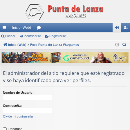
Inicio (Web)
nl
Buscar
Identificarse
or
Registrarse
de
eg
B
ac
Inicio (Web)
Foro Punta de Lanza Wargames
os
nti
ist
u
es
fic
ra
s
rá
ar
rs
c
a
pi
se
e
El administrador del sitio requiere que esté registrado
r
y se haya identificado para ver perfiles.
do
s
Nombre de Usuario:
Contraseña:
Olvidé mi contraseña
Recordar